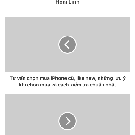
Hoài Linh
Apple – Tim Cook và Giám đốc điều hành Facebook -Mark
Zuckerberg đã có cuộc gặp riêng tại hội nghị thường niên
do ngân hàng đầu tư Allen & Company tổ chức. Vào thời
điểm đó, Facebook đang gặp rắc rối với vụ bê bối
Cambridge Analytica vì để thông tin của hơn 50 triệu người
dùng bị một công ty thu thập mà không có sự đồng ý của
họ.
Tư vấn chọn mua iPhone cũ, like new, những lưu ý
khi chọn mua và cách kiểm tra chuẩn nhất
CEO Apple – Tim Cook (trái) và ông chủ Facebook – Mark