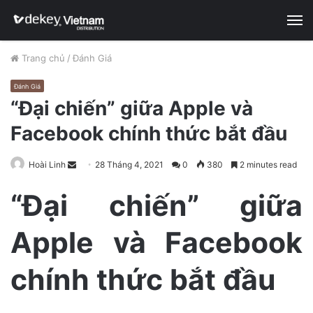
M
Trang chủ
/
Đánh Giá
Đánh Giá
“Đại chiến” giữa Apple và
Facebook chính thức bắt đầu
Hoài Linh
S
28 Tháng 4, 2021
0
380
2 minutes read
e
“Đại chiến” giữa
n
d
Apple và Facebook
a
n
e
chính thức bắt đầu
m
a