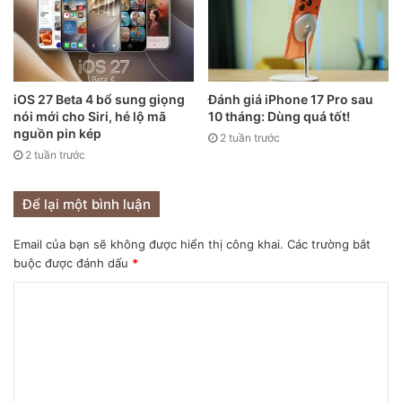
iOS 27 Beta 4 bổ sung giọng
Đánh giá iPhone 17 Pro sau
nói mới cho Siri, hé lộ mã
10 tháng: Dùng quá tốt!
nguồn pin kép
2 tuần trước
2 tuần trước
Để lại một bình luận
Email của bạn sẽ không được hiển thị công khai.
Các trường bắt
Tim Cook luôn là người có những phát ngôn bảo vệ quyền
buộc được đánh dấu
*
riêng tư của người dùng.
Trong một cuộc phỏng vấn với MSNBC vào năm 2018, ông
Cook đã được hỏi về một vụ bê bối của Facebook và anh ấy
sẽ làm gì nếu ở trong vị trí của Zuckerberg. Vị lãnh đạo của
Apple đã thẳng thắn tuyên bố: “Tôi sẽ không bao giờ ở