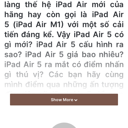
làng thế hệ iPad Air mới của
n
e
hãng hay còn gọi là iPad Air
m
5 (iPad Air M1) với một số cải
a
tiến đáng kể. Vậy iPad Air 5 có
i
l
gì mới? iPad Air 5 cấu hình ra
sao? iPad Air 5 giá bao nhiêu?
iPad Air 5 ra mắt có điểm nhấn
gì thú vị? Các bạn hãy cùng
mình điểm qua những ấn tượng
đầu tiên về iPad Air 5 để xem
Show More
chiếc máy tính bảng này có gì
hấp dẫn nhé!
(*)Lưu ý: Giá iPad Air 5 (iPad Air 2022) được công bố tại sự