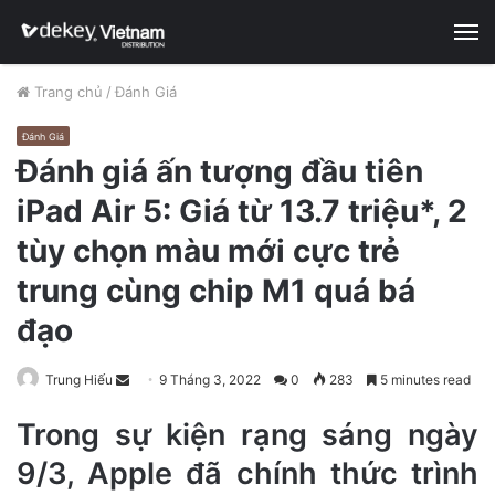
M
Trang chủ
/
Đánh Giá
Đánh Giá
Đánh giá ấn tượng đầu tiên
iPad Air 5: Giá từ 13.7 triệu*, 2
tùy chọn màu mới cực trẻ
trung cùng chip M1 quá bá
đạo
Trung Hiếu
S
9 Tháng 3, 2022
0
283
5 minutes read
e
Trong sự kiện rạng sáng ngày
n
d
9/3, Apple đã chính thức trình
a