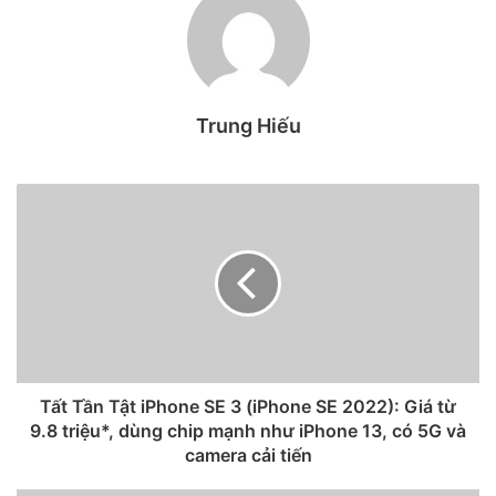
kiện là khởi điểm từ 599 USD (khoảng 13.7 triệu đồng) cho
phiên bản tiêu chuẩn.
Thiết kế iPad Air 5 không có nhiều
Trung Hiếu
thay đổi nhưng thêm màu sắc mới
đầy cá tính
Nhìn chung, thiết kế của iPad Air 5 hay còn được gọi là iPad
Air M1 không thay đổi quá nhiều. Máy vẫn sẽ có tổng thể
vuông vức mang đậm dấu ấn của Apple với các viền màn
hình cân đối ở các cạnh góp phần giúp mặt trước của máy
trông đẹp hơn rất nhiều.
Tất Tần Tật iPhone SE 3 (iPhone SE 2022): Giá từ
9.8 triệu*, dùng chip mạnh như iPhone 13, có 5G và
camera cải tiến