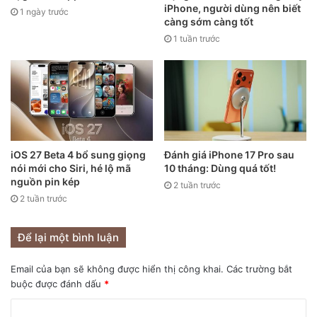
iPhone, người dùng nên biết
1 ngày trước
càng sớm càng tốt
1 tuần trước
iPad Air 5 có 2 màu sắc mới là tím và xanh dương. Nguồn:
iOS 27 Beta 4 bổ sung giọng
Đánh giá iPhone 17 Pro sau
Apple.
nói mới cho Siri, hé lộ mã
10 tháng: Dùng quá tốt!
iPad Air 5 vẫn sở hữu một camera đơn có cùng độ phân giải
nguồn pin kép
2 tuần trước
với camera selfie là 12 MP. Về ‘số chấm’ camera thì trên
2 tuần trước
những sản phẩm của Apple từ xưa đến nay đa số là những
con số khiêm tốn, không quá hầm hố như trên các sản
Để lại một bình luận
phẩm Android. Tuy nhiên, chất lượng của những camera
Email của bạn sẽ không được hiển thị công khai.
Các trường bắt
này thì vẫn luôn được đánh giá cao vì khả năng tối ưu giữa
buộc được đánh dấu
*
phần cứng và phần mềm của Apple là không có gì phải bàn
cãi rồi.