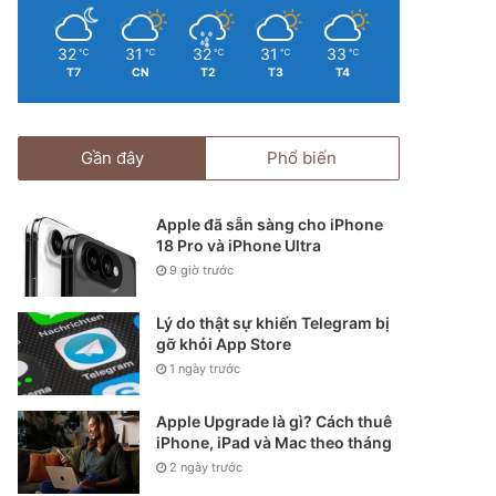
32
31
32
31
33
℃
℃
℃
℃
℃
T7
CN
T2
T3
T4
Gần đây
Phổ biến
Apple đã sẵn sàng cho iPhone
18 Pro và iPhone Ultra
9 giờ trước
Lý do thật sự khiến Telegram bị
gỡ khỏi App Store
1 ngày trước
Apple Upgrade là gì? Cách thuê
iPhone, iPad và Mac theo tháng
2 ngày trước