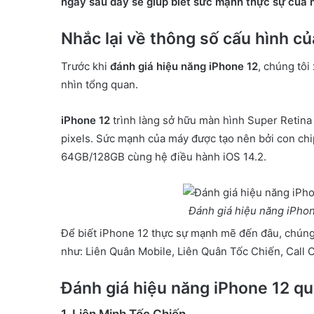
ngay sau đây sẽ giúp biết sức mạnh thực sự của 
m
a
Nhắc lại về thông số cấu hình củ
i
l
Trước khi
đánh giá hiệu năng iPhone 12
, chúng tôi
nhìn tổng quan.
iPhone 12
trình làng sở hữu màn hình Super Retina 
pixels. Sức mạnh của máy được tạo nên bởi con ch
64GB/128GB cùng hệ điều hành iOS 14.2.
Đánh giá hiệu năng iPho
Để biết iPhone 12 thực sự mạnh mẽ đến đâu, chúng
như: Liên Quân Mobile, Liên Quân Tốc Chiến, Call 
Đánh giá hiệu năng iPhone 12 q