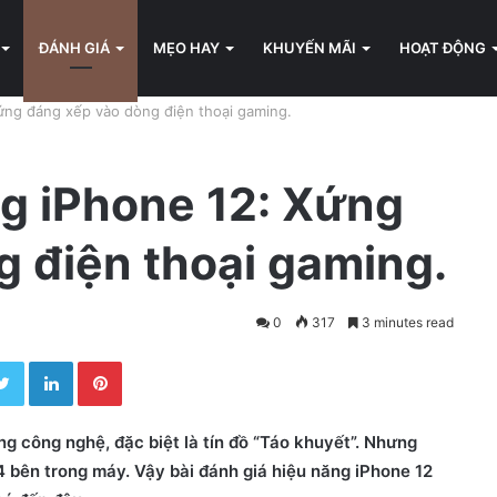
ĐÁNH GIÁ
MẸO HAY
KHUYẾN MÃI
HOẠT ĐỘNG
ứng đáng xếp vào dòng điện thoại gaming.
ng iPhone 12: Xứng
 điện thoại gaming.
0
317
3 minutes read
Twitter
LinkedIn
Pinterest
ng công nghệ, đặc biệt là tín đồ “Táo khuyết”. Nhưng
4 bên trong máy. Vậy bài đánh giá hiệu năng iPhone 12