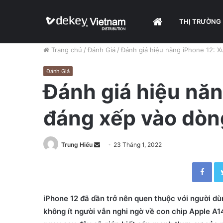
HOME
THỊ TRƯỜNG
Trang chủ
/
Đánh Giá
/
Đánh giá hiệu năng iPhone 12: X
Đánh Giá
Đánh giá hiệu nă
đáng xếp vào dòng
Trung Hiếu
S
23 Tháng 1, 2022
e
Facebook
n
d
a
iPhone 12 đã dần trở nên quen thuộc với người dù
n
không ít người vẫn nghi ngờ về con chip Apple A1
e