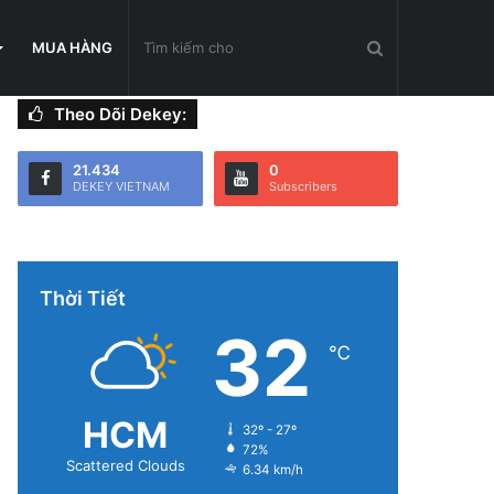
Tìm
MUA HÀNG
Theo Dõi Dekey:
kiếm
21.434
0
DEKEY VIETNAM
Subscribers
cho
Thời Tiết
32
℃
HCM
32º - 27º
72%
Scattered Clouds
6.34 km/h