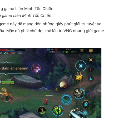
g game Liên Minh Tốc Chiến
game này đã mang đến những giây phút giải trí tuyệt vời
đấu. Mặc dù phải chờ đợi khá lâu từ VNG nhưng giới game