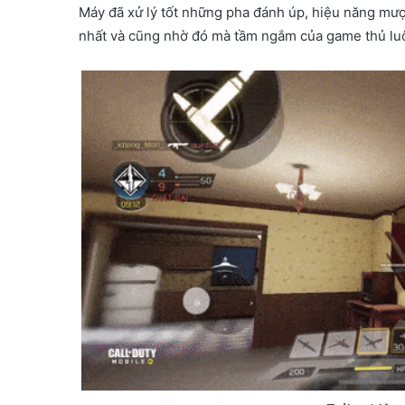
Máy đã xử lý tốt những pha đánh úp, hiệu năng mượ
nhất và cũng nhờ đó mà tầm ngắm của game thủ lu