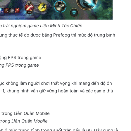
a trải nghiệm game Liên Minh Tốc Chiến
ưng thực tế đo được bằng Prefdog thì mức độ trung bình
ng FPS trong game
 tục không làm người chơi thất vọng khi mang đến độ ổn
1-1, khung hình vẫn giữ vững hoàn toàn và các game thủ
trong Liên Quân Mobile
nh ở mức trung bình trong suốt trận đấu là 60. Đây cũng là