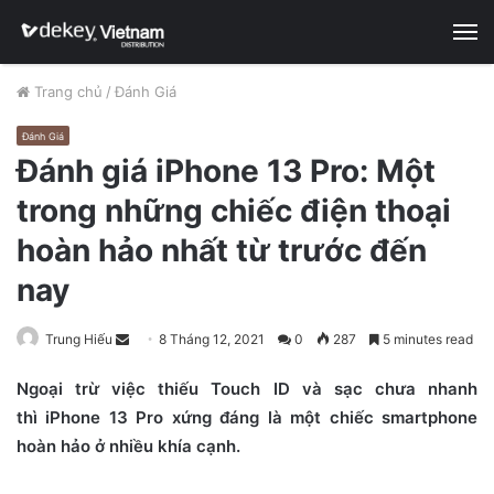
M
Trang chủ
/
Đánh Giá
Đánh Giá
Đánh giá iPhone 13 Pro: Một
trong những chiếc điện thoại
hoàn hảo nhất từ trước đến
nay
Trung Hiếu
S
8 Tháng 12, 2021
0
287
5 minutes read
e
Ngoại trừ việc thiếu Touch ID và sạc chưa nhanh
n
thì iPhone 13 Pro xứng đáng là một chiếc smartphone
d
hoàn hảo ở nhiều khía cạnh.
a
n