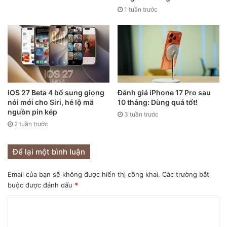
1 tuần trước
thông minh tốt nhất theo DisplayMate. Điều đó đồng nghĩa
với việc iPhone 13 Pro cũng sở hữu một màn hình tốt nhất
hiện nay.
iOS 27 Beta 4 bổ sung giọng
Đánh giá iPhone 17 Pro sau
nói mới cho Siri, hé lộ mã
10 tháng: Dùng quá tốt!
nguồn pin kép
3 tuần trước
2 tuần trước
Để lại một bình luận
Email của bạn sẽ không được hiển thị công khai.
Các trường bắt
buộc được đánh dấu
*
Sản phẩm được trang bị tấm nền OLED kích thước 6.1 inch
tương tự bản tiền nhiệm nhưng đã được nâng tần số quét
lên 120Hz và độ sáng toàn màn hình cực cao, lên tới 1,024