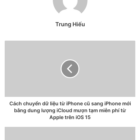
Trung Hiếu
Vì sử dụng khung thép không gỉ độ bền cao, iPhone 13 Pro
nặng tới 204g, nặng hơn đáng kể nếu so với các mẫu điện
thoại có cùng kích thước khác. Ví dụ, Galaxy S21 màn hình
6.2 inch nặng chỉ 169g. Nếu bạn thường xuyên nằm và cầm
điện thoại nhắn tin thì trọng lượng này cũng đủ làm bạn
mỏi tay đấy.
Cách chuyển dữ liệu từ iPhone cũ sang iPhone mới
bằng dung lượng iCloud mượn tạm miễn phí từ
Apple trên iOS 15