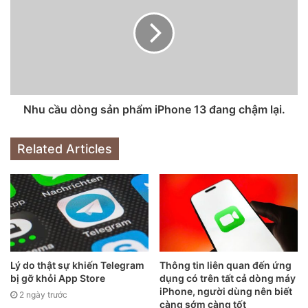
Tất nhiên, đổi lại bạn nhận được một chiếc điện thoại siêu
Nhu cầu dòng sản phẩm iPhone 13 đang chậm lại.
bền theo đúng nghĩa đen. Các bạn có thể xem thêm video
thử nghiệm độ bền của iPhone 13 Pro Max trong bài
Related Articles
viết: Tra tấn iPhone 13 Pro Max: Mặt kính Ceramic Shield,
khung thép có giúp thiết bị sống sót?. Trên thực tế, vì có
kích thước nhỏ gọn, iPhone 13 Pro có thể còn cứng cáp
hơn cả iPhone 13 Pro Max.
Đánh giá iPhone 13 Pro: Màn
Lý do thật sự khiến Telegram
Thông tin liên quan đến ứng
hình
bị gỡ khỏi App Store
dụng có trên tất cả dòng máy
iPhone, người dùng nên biết
2 ngày trước
càng sớm càng tốt
iPhone 13 Pro Max được đánh giá là màn hình điện thoại