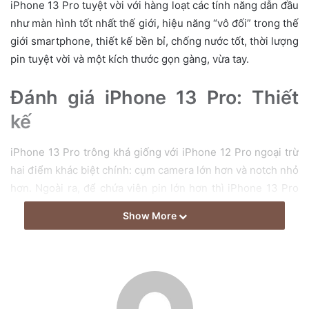
e
iPhone 13 Pro tuyệt vời với hàng loạt các tính năng dẫn đầu
m
như màn hình tốt nhất thế giới, hiệu năng “vô đối” trong thế
a
giới smartphone, thiết kế bền bỉ, chống nước tốt, thời lượng
i
pin tuyệt vời và một kích thước gọn gàng, vừa tay.
l
Đánh giá iPhone 13 Pro: Thiết
kế
iPhone 13 Pro trông khá giống với iPhone 12 Pro ngoại trừ
hai điểm khác biệt chính: cụm camera lớn hơn và notch nhỏ
hơn. Ngoài ra, để chứa viên pin lớn hơn thì iPhone 13 Pro
cũng dày hơn và nặng hơn một chút so với iPhone 12 Pro.
Show More