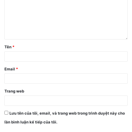
nits. Màn hình của iPhone 13 Pro có thể tự động thay đổi từ
10Hz đến 120Hz, mang đến trải nghiệm mượt mà, thích ứng
với không chỉ nội dung trên màn hình mà còn cả tốc độ lướt
ngón tay của bạn trên mặt kính.
Nếu đã trải nghiệm màn hình 120Hz, thật khó để bạn quay
Tên
*
về màn hình 60Hz, mọi chuyển động, hoạt ảnh đều có sự
khác biệt đáng kể.
Email
*
Trang web
Lưu tên của tôi, email, và trang web trong trình duyệt này cho
lần bình luận kế tiếp của tôi.