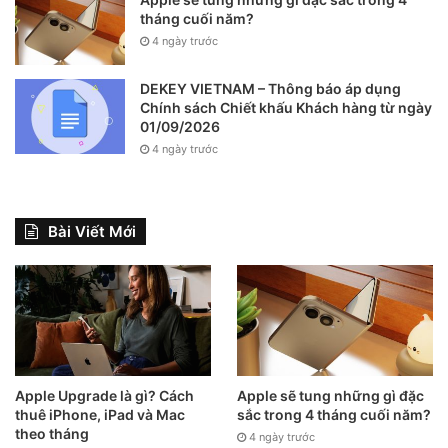
(mini, Pro, Pro Max)
MagSafe 15W
MagSafe)
tháng cuối năm?
4 ngày trước
iPhone 14 Series
Qi 7.5W,
Khoảng 1 – 2 giờ
(Plus, Pro, Pro Max)
MagSafe 15W
(Với MagSafe)
DEKEY VIETNAM – Thông báo áp dụng
Chính sách Chiết khấu Khách hàng từ ngày
Khoảng 1 – 1.5
01/09/2026
iPhone 15 Series
Qi 7.5W,
giờ (Với
4 ngày trước
(Plus, Pro, Pro Max)
MagSafe 15W
MagSafe)
iPhone 16 Series
MagSafe lên
Khoảng 1.5 – 2
Bài Viết Mới
(Plus, Pro, Pro Max,
đến 25W (Tùy
giờ
16e)
model)
Hy vọng bài viết đã cung cấp cho bạn cái nhìn toàn diện về
công nghệ sạc không dây trên iPhone.
Apple Upgrade là gì? Cách
Apple sẽ tung những gì đặc
thuê iPhone, iPad và Mac
sắc trong 4 tháng cuối năm?
theo tháng
4 ngày trước