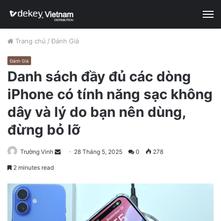
M
Trang chủ
/
Đánh Giá
Đánh Giá
Danh sách đầy đủ các dòng
iPhone có tính năng sạc không
dây và lý do bạn nên dùng,
đừng bỏ lỡ
Trường Vinh
S
28 Tháng 5, 2025
0
278
e
2 minutes read
n
d
a
n