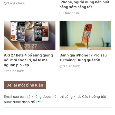
iPhone, người dùng nên biết
3 ngày trước
càng sớm càng tốt
1 tuần trước
iOS 27 Beta 4 bổ sung giọng
Đánh giá iPhone 17 Pro sau
nói mới cho Siri, hé lộ mã
10 tháng: Dùng quá tốt!
nguồn pin kép
3 tuần trước
Nguồn: Zeera wireless
2 tuần trước
2. Sạc không dây MagSafe và Qi là
gì?
Để lại một bình luận
Sạc không dây
Email của bạn sẽ không được hiển thị công khai.
Các trường bắt
Tiêu chí
Sạc không dây MagSafe
buộc được đánh dấu
*
Qi
Cảm ứng điện từ + Hệ