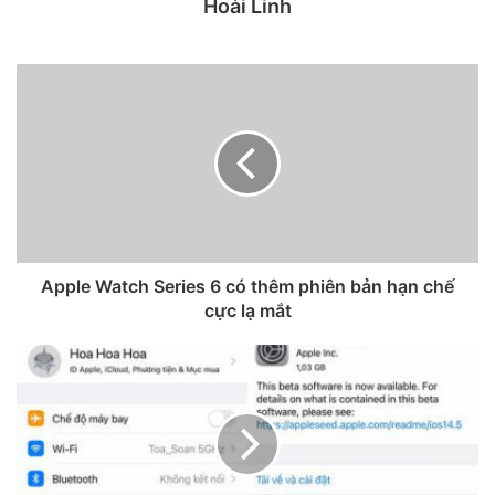
Hoài Linh
Điều này sẽ cho phép iPhone mới có thể nhận biết được
Apple Watch Series 6 có thêm phiên bản hạn chế
ngay lập tức so với các thiết bị tiền nhiệm và thứ hai, người
cực lạ mắt
dùng có thể làm sạch các camera bằng một thao tác
chuyển động mà không cần phải lau từng mô-đun một.
Mặc dù vẫn còn hơn nửa năm nữa những chiếc iPhone tiếp
theo của Apple mới được giới thiệu, tuy nhiên các hình ảnh
về máy thường được vén màn ngay từ những tháng đầu