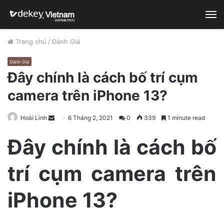
M
Trang chủ
/
Đánh Giá
Đánh Giá
Đây chính là cách bố trí cụm
camera trên iPhone 13?
Hoài Linh
S
6 Tháng 2, 2021
0
339
1 minute read
e
Đây chính là cách bố
n
d
trí cụm camera trên
a
n
e
iPhone 13?
m
a