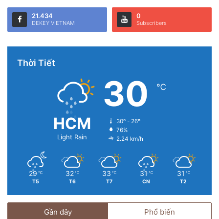
21.434
0
DEKEY VIETNAM
Subscribers
Thời Tiết
30
℃
HCM
30º - 26º
76%
Light Rain
2.24 km/h
29
32
33
31
31
℃
℃
℃
℃
℃
T5
T6
T7
CN
T2
Gần đây
Phổ biến