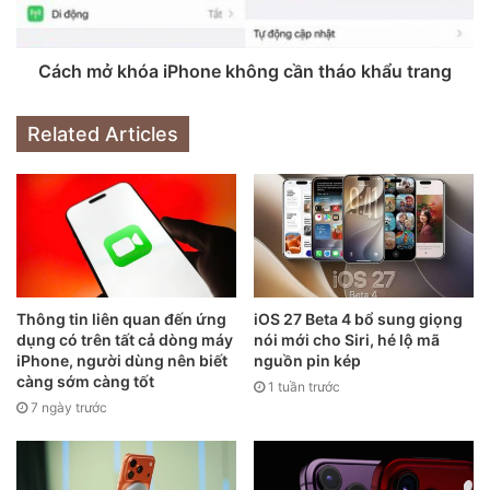
năm. Vì vậy, hoàn toàn có thể đặt ra khả năng iPhone mới
xuất hiện vừa qua là chính xác.
Cách mở khóa iPhone không cần tháo khẩu trang
Trước đây không lâu, các nhà phân tích Blayne Curtis và
Thomas O’Malley của Barclays đã thông báo rằng cả 4
Related Articles
mẫu iPhone 13 sẽ được trang bị camera góc siêu rộng
được nâng cấp với khẩu độ thay đổi lên đến f/1.8, trong khi
ống kính iPhone 12 chỉ có khẩu độ góc rộng là f/2.4.
Thông tin liên quan đến ứng
iOS 27 Beta 4 bổ sung giọng
dụng có trên tất cả dòng máy
nói mới cho Siri, hé lộ mã
iPhone, người dùng nên biết
nguồn pin kép
càng sớm càng tốt
1 tuần trước
7 ngày trước