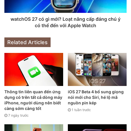
khác, cho phép đồng hồ dễ dàng phân tích dữ liệu và cung
cấp các phép đo chính xác hơn.
watchOS 27 có gì mới? Loạt nâng cấp đáng chú ý
Liệu còn màu khác ngoài màu xanh?
có thể đến với Apple Watch
Ngoài ánh sáng xanh lá cây, tùy thuộc vào kiểu smartwatch
Related Articles
mà người dùng có thể thấy các màu ánh sáng khác ở mặt
dưới. Ví dụ, Apple Watch có thể phát sáng màu đỏ để đo
nồng độ oxy trong máu. Quy trình này, gọi là đo xung oxy,
sử dụng ánh sáng đỏ và hồng ngoại. Khác với chức năng đo
nhịp tim, đo xung oxy không quan tâm đến tốc độ thay đổi
ánh sáng phản xạ mà chỉ chú trọng vào tổng lượng ánh
sáng phản xạ.
Thông tin liên quan đến ứng
iOS 27 Beta 4 bổ sung giọng
dụng có trên tất cả dòng máy
nói mới cho Siri, hé lộ mã
iPhone, người dùng nên biết
nguồn pin kép
càng sớm càng tốt
1 tuần trước
7 ngày trước