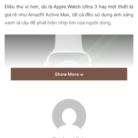
i
Điều thú vị hơn, dù là Apple Watch Ultra 3 hay một thiết bị
l
giá rẻ như Amazfit Active Max, tất cả đều sử dụng ánh sáng
xanh lá cây để phát hiện nhịp tim của người dùng.
Show More
Quá trình đo nhịp tim trên smartwatch được thực hiện