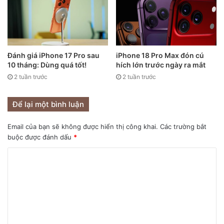
Đánh giá iPhone 17 Pro sau
iPhone 18 Pro Max đón cú
10 tháng: Dùng quá tốt!
hích lớn trước ngày ra mắt
2 tuần trước
2 tuần trước
Để lại một bình luận
Hemoglobin hấp thụ ánh sáng xanh lá cây và phản xạ ánh
sáng đỏ. Cường độ màu đỏ của hemoglobin và cách nó
Email của bạn sẽ không được hiển thị công khai.
Các trường bắt
tương tác với các bước sóng ánh sáng khác nhau phụ thuộc
buộc được đánh dấu
*
vào lượng oxy mà nó chứa. Hemoglobin giàu oxy có màu đỏ
đậm, hấp thụ nhiều ánh sáng hồng ngoại hơn và ít ánh sáng
đỏ hơn, trong khi hemoglobin thiếu oxy lại có hành vi
ngược lại. Smartwatch sẽ tính toán lượng ánh sáng đỏ và
hồng ngoại được hấp thụ so với lượng không được hấp thụ
để xác định nồng độ oxy trong máu.