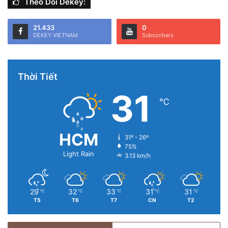
Theo Dõi Dekey:
21.433
0
DEKEY VIETNAM
Subscribers
Thời Tiết
31
℃
HCM
31º - 26º
75%
Light Rain
3.13 km/h
29
32
33
31
31
℃
℃
℃
℃
℃
T5
T6
T7
CN
T2