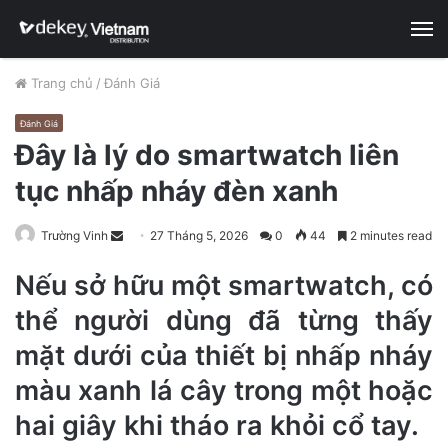
M
Trang chủ
/
Đánh Giá
Đánh Giá
Đây là lý do smartwatch liên
tục nhấp nháy đèn xanh
Trường Vinh
S
27 Tháng 5, 2026
0
44
2 minutes read
e
Nếu sở hữu một smartwatch, có
n
d
thể người dùng đã từng thấy
a
mặt dưới của thiết bị nhấp nháy
n
e
màu xanh lá cây trong một hoặc
m
hai giây khi tháo ra khỏi cổ tay.
a