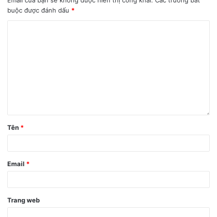
buộc được đánh dấu
*
Tên
*
Email
*
2. DEKEY Master Glass không có
chất chống cháy gốc brom
Trang web
(PBBs/PBDEs) trên bề mặt kính + lớp