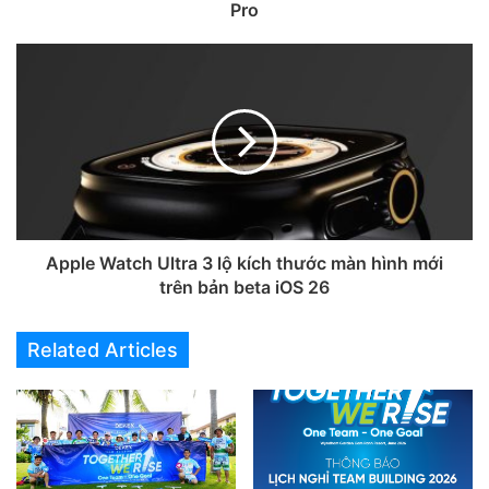
PASS toàn bộ hạng mục
:
kim loại nặng, chất chống cháy
Pro
brom
(PBBs/PBDEs) và
phthalates
(DEHP, DIBP, BBP,
DBP).
Apple Watch Ultra 3 lộ kích thước màn hình mới
trên bản beta iOS 26
Related Articles
Vì sao DEKEY Master Glass an
toàn cho sức khỏe và góp phần