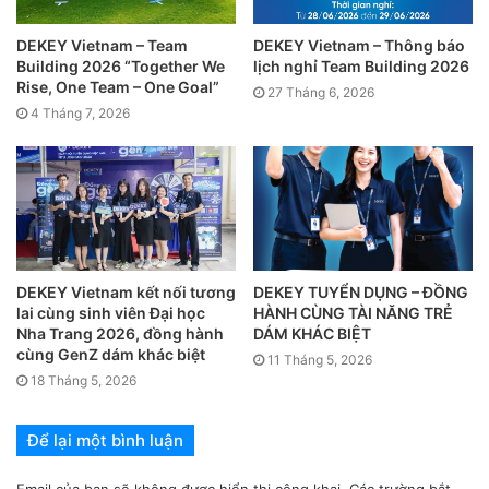
bảo vệ môi trường?
DEKEY Vietnam – Team
DEKEY Vietnam – Thông báo
1. Không phát hiện kim loại nặng –
Building 2026 “Together We
lịch nghỉ Team Building 2026
giảm rủi ro phơi nhiễm qua da & vùng
Rise, One Team – One Goal”
27 Tháng 6, 2026
4 Tháng 7, 2026
mặt
Cd, Pb, Hg
:
n.d.
(không phát hiện) ở
RL 2 mg/kg
;
Cr(VI)
:
n.d.
ở
RL 3 mg/kg
; tất cả
PASS
theo RoHS.
Phương pháp theo
IEC 62321-4/5
; Cr(VI) theo
IEC
62321-7-1/7-2
. Ý nghĩa: hạn chế tiếp xúc với nhóm
kim loại có nguy cơ tích lũy sinh học khi chúng ta cầm
DEKEY Vietnam kết nối tương
DEKEY TUYỂN DỤNG – ĐỒNG
nắm và áp máy lên má/tai.
lai cùng sinh viên Đại học
HÀNH CÙNG TÀI NĂNG TRẺ
Nha Trang 2026, đồng hành
DÁM KHÁC BIỆT
Chú thích trong báo cáo:
n.d. = không phát hiện (<
cùng GenZ dám khác biệt
11 Tháng 5, 2026
RL)
.
18 Tháng 5, 2026
Để lại một bình luận
Email của bạn sẽ không được hiển thị công khai.
Các trường bắt