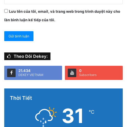
in + keo
Lưu tên của tôi, email, và trang web trong trình duyệt này cho
Tất cả đồng loại
PBB
và
PBDE
:
n.d.
ở
RL 5 mg/kg
;
lần bình luận kế tiếp của tôi.
Tổng PBBs/PBDEs: PASS < 1000 mg/kg
(ngưỡng
RoHS). Phương pháp
GC-MS
theo
IEC 62321-6:2015
.
Ý nghĩa: giảm lo ngại tiếp xúc cận da với nhóm chất có
hồ sơ an toàn khắt khe trong sản phẩm tiêu dùng.
Theo Dõi Dekey:
21.434
0
DEKEY VIETNAM
Subscribers
Thời Tiết
31
℃