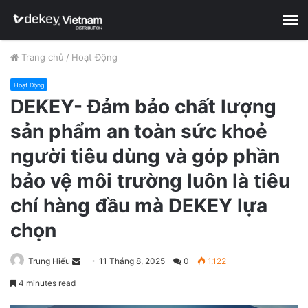
M
Trang chủ
/
Hoạt Động
Hoạt Động
DEKEY- Đảm bảo chất lượng
sản phẩm an toàn sức khoẻ
người tiêu dùng và góp phần
bảo vệ môi trường luôn là tiêu
chí hàng đầu mà DEKEY lựa
chọn
Trung Hiếu
S
11 Tháng 8, 2025
0
1.122
e
4 minutes read
n