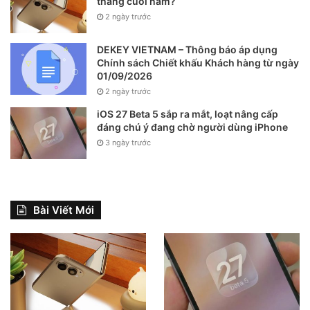
tháng cuối năm?
Phương pháp
GC-MS
theo
IEC 62321-8
. Ý nghĩa: hạn
2 ngày trước
chế đáng kể lo ngại về chất hóa dẻo khi tay/da/miệng
tiếp xúc gần thiết bị.
DEKEY VIETNAM – Thông báo áp dụng
Chính sách Chiết khấu Khách hàng từ ngày
01/09/2026
2 ngày trước
iOS 27 Beta 5 sắp ra mắt, loạt nâng cấp
đáng chú ý đang chờ người dùng iPhone
3 ngày trước
Bài Viết Mới
4. Lợi ích sức khỏe thiết thực