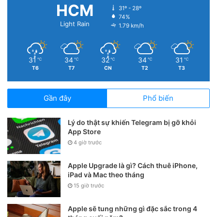
HCM
31º - 28º
74%
Light Rain
1.79 km/h
31
34
32
34
31
℃
℃
℃
℃
℃
T6
T7
CN
T2
T3
Gần đây
Phổ biến
Lý do thật sự khiến Telegram bị gỡ khỏi
App Store
4 giờ trước
3. Không phát hiện Phthalates
(DEHP, DIBP, BBP, DBP) trong keo/lớp
Apple Upgrade là gì? Cách thuê iPhone,
in
iPad và Mac theo tháng
15 giờ trước
DEHP, DIBP, BBP, DBP
:
n.d. ở 0,005% (50 ppm)
—
thấp
hơn 20 lần
so với ngưỡng
0,1%
của RoHS;
PASS
.
Apple sẽ tung những gì đặc sắc trong 4