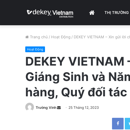
HOME
THỊ TRƯỜNG
Trang chủ
/
Hoạt Động
/
DEKEY VIETNAM – Xin gửi lời c
Hoạt Động
DEKEY VIETNAM – 
Giáng Sinh và Nă
hàng, Quý đối tác
Trường Vinh
S
25 Tháng 12, 2023
e
Facebook
n
d