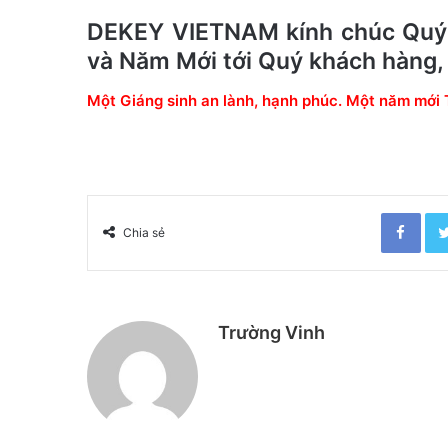
a
DEKEY VIETNAM kính chúc Quý k
n
và Năm Mới tới Quý khách hàng, 
e
m
Một Giáng sinh an lành, hạnh phúc. Một năm mới 
a
i
l
Facebook
Chia sẻ
Trường Vinh