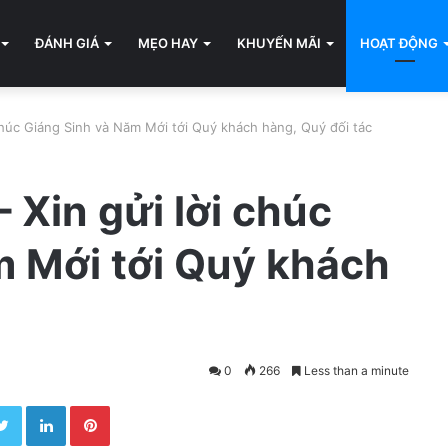
ĐÁNH GIÁ
MẸO HAY
KHUYẾN MÃI
HOẠT ĐỘNG
húc Giáng Sinh và Năm Mới tới Quý khách hàng, Quý đối tác
Xin gửi lời chúc
m Mới tới Quý khách
0
266
Less than a minute
Twitter
LinkedIn
Pinterest