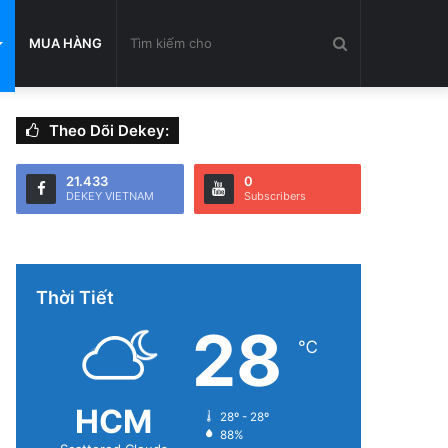
Tìm
MUA HÀNG
Theo Dõi Dekey:
kiếm
21.433
0
DEKEY VIETNAM
Subscribers
cho
Thời Tiết
28
℃
HCM
28º - 28º
88%