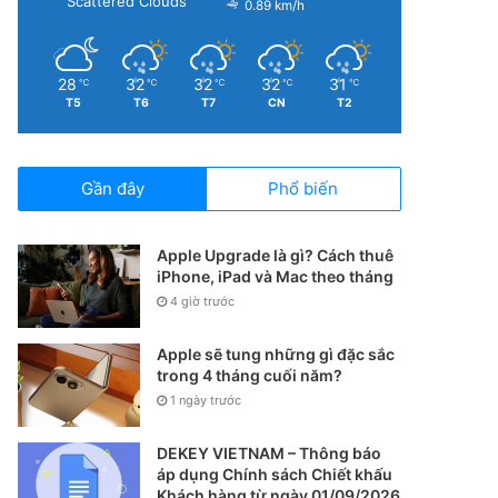
Scattered Clouds
0.89 km/h
28
32
32
32
31
℃
℃
℃
℃
℃
T5
T6
T7
CN
T2
Gần đây
Phổ biến
Apple Upgrade là gì? Cách thuê
iPhone, iPad và Mac theo tháng
4 giờ trước
Apple sẽ tung những gì đặc sắc
trong 4 tháng cuối năm?
1 ngày trước
DEKEY VIETNAM – Thông báo
áp dụng Chính sách Chiết khấu
Khách hàng từ ngày 01/09/2026