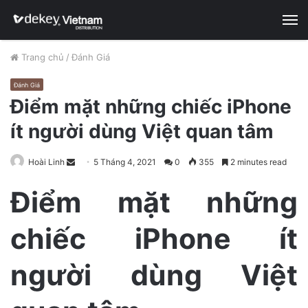
M
Trang chủ
/
Đánh Giá
Đánh Giá
Điểm mặt những chiếc iPhone
ít người dùng Việt quan tâm
Hoài Linh
S
5 Tháng 4, 2021
0
355
2 minutes read
e
Điểm mặt những
n
d
chiếc iPhone ít
a
n
e
người dùng Việt
m
a