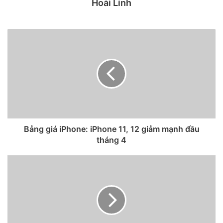
Hoài Linh
Bảng giá iPhone: iPhone 11, 12 giảm mạnh đầu
tháng 4
Bộ nhớ trong được xem là một trong những yếu tố cần thiết
khi chọn mua iPhone, đặc biệt là những ai cần lưu trữ nhiều
nội dung như hình ảnh và video. Tuy nhiên, con số 512 GB
có thể chưa quá cần thiết đối với họ, đặc biệt khi mà số tiền
người tiêu dùng phải bổ sung lên đến hàng triệu đồng so
với phiên bản tiêu chuẩn.