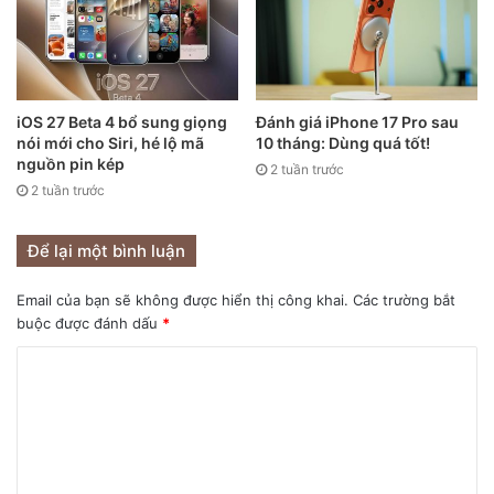
sẽ chỉ phải chi tiêu ít hơn, đồng thời đảm bảo dữ liệu không
bị mất nếu như iPhone bị mất hoặc hư hỏng.
iOS 27 Beta 4 bổ sung giọng
Đánh giá iPhone 17 Pro sau
nói mới cho Siri, hé lộ mã
10 tháng: Dùng quá tốt!
nguồn pin kép
2 tuần trước
2 tuần trước
Để lại một bình luận
Email của bạn sẽ không được hiển thị công khai.
Các trường bắt
buộc được đánh dấu
*
Cùng với đó, một số người dùng có thói quen mua iPhone
đời mới để làm màu. Ngay cả khi nhu cầu cơ bản chỉ là gọi,