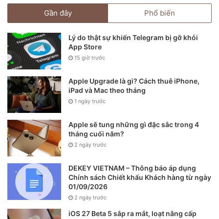
Gần đây
Phổ biến
Ngoài iPhone 12 mini, nhiều mẫu iPhone cỡ nhỏ khác như
iPhone 7 hay 8 cũng bị người dùng Việt ghẻ lạnh. Khá thú
Lý do thật sự khiến Telegram bị gỡ khỏi
vị, ngay cả iPhone SE 2020 từng được ví là làm mưa làm gió
App Store
15 giờ trước
trên thị trường toàn cầu nhưng khi về Việt Nam, sản phẩm
này thậm chí còn bán thấp hơn cả so với các mẫu iPhone
Apple Upgrade là gì? Cách thuê iPhone,
Plus đời cũ như iPhone 7 Plus hay iPhone 8 Plus, vốn có
iPad và Mac theo tháng
màn hình 5,5 inch và camera kép.
1 ngày trước
Apple sẽ tung những gì đặc sắc trong 4
tháng cuối năm?
2 ngày trước
DEKEY VIETNAM – Thông báo áp dụng
Chính sách Chiết khấu Khách hàng từ ngày
01/09/2026
2 ngày trước
iOS 27 Beta 5 sắp ra mắt, loạt nâng cấp