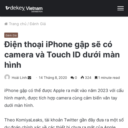
M
Trang chủ
/
Đánh Giá
Đánh Giá
Điện thoại iPhone gập sẽ có
camera và Touch ID dưới màn
hình
Hoài Linh
S
14 Tháng 8, 2020
0
324
1 minute read
e
iPhone gập có thể được Apple ra mắt vào năm 2023 với cấu
n
hình mạnh, được tích hợp camera cùng cảm biến vân tay
d
dưới màn hình.
a
n
e
Theo KomiyaLeaks, tài khoản Twitter gần đây đưa ra một số
m
dự đoán chính xác về các thiết bị chưa ra mắt của Apple,