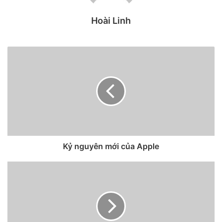
Bên cạnh đó, điện thoại gập của Apple được dự đoán sẽ
dùng công nghệ microLED. Công nghệ này đang được đánh
Hoài Linh
giá cao hơn màn hình OLED hiện tại với các ưu điểm như hỗ
trợ dải động cao hơn, độ sáng lớn hơn, nhiều gam màu hơn
và điện năng tiêu thụ thấp hơn.
Máy quét vân tay dưới màn hình đã xuất hiện trên điện
thoại thông thường, nhưng chưa có smartphone gập nào có
tính năng này do tấm nền của chúng chưa đủ cứng để hỗ
trợ nhúng cảm biến. Tuy nhiên, KomiyaLeaks cho rằng
iPhone gập sẽ có cảm biến vân tay Touch ID dưới màn
hình.
Kỷ nguyên mới của Apple
Tới năm 2023, khả năng tích hợp cảm biến vân tay dưới
màn hình cho điện thoại gập là điều hoàn toàn có thể xảy
ra. Hiện Samsung đã bắt tay với Corning để nghiên cứu
kính cường lực riêng cho loại smartphone này. Nếu mọi
việc suôn sẻ, kính cường lực cho smartphone gập do