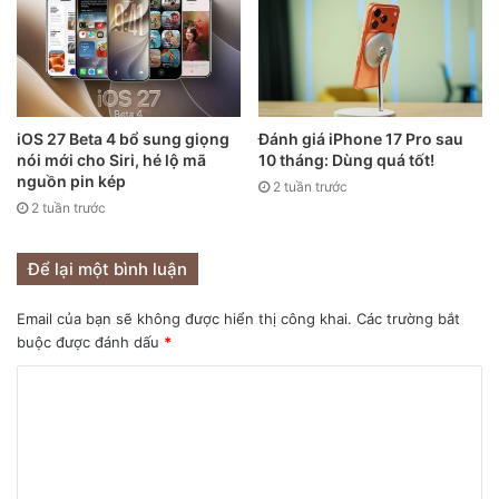
Ngoài ra, smartphone gập của Apple sẽ được trang bị chip
A16X hoặc có thể là A17, sản xuất trên tiến trình 3nm. Máy
sẽ có camera selfie nằm dưới màn hình, cùng khả năng hỗ
trợ kính thông minh Apple Glass cũng như các nội dung AR.
iOS 27 Beta 4 bổ sung giọng
Đánh giá iPhone 17 Pro sau
Điện thoại với màn hình có thể gập được dự đoán là xu
nói mới cho Siri, hé lộ mã
10 tháng: Dùng quá tốt!
hướng trong thời gian tới. Riêng Apple từng nộp khá
nguồn pin kép
2 tuần trước
nhiều sáng chế về smartphone gập, thậm chí có thông tin
2 tuần trước
cho rằng máy sẽ ra mắt trong năm tới.
Để lại một bình luận
Email của bạn sẽ không được hiển thị công khai.
Các trường bắt
buộc được đánh dấu
*