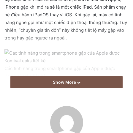
a
iPhone gập khi mở ra sẽ là một chiếc iPad. Sản phẩm chạy
i
hệ điều hành iPadOS thay vì iOS. Khi gập lại, máy có tính
l
năng nghe gọi như một chiếc điện thoại thông thường. Tuy
nhiên, “chuyên gia tin đồn” này không tiết lộ máy gập vào
trong hay gập ngược ra ngoài.
Các tính năng trong smartphone gập của Apple được
KomiyaLeaks liệt kê.
Show More
Một số tin đồn trước đây cho thấy iPhone gập của Apple sẽ
có hai màn hình nằm ở hai bên, cùng bản lề ở giữa giống
Surface Duo của Microsoft. Tuy nhiên, KomiyaLeaks cho
rằng máy được trang bị màn hình liền mạch như Galaxy
Fold của Samsung.