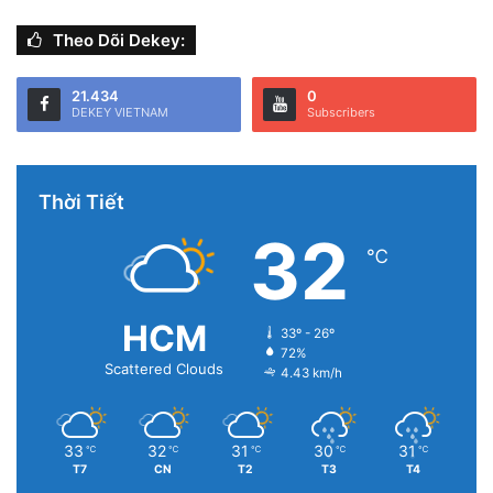
Theo Dõi Dekey:
21.434
0
DEKEY VIETNAM
Subscribers
Thời Tiết
32
℃
HCM
33º - 26º
72%
Scattered Clouds
4.43 km/h
33
32
31
30
31
℃
℃
℃
℃
℃
T7
CN
T2
T3
T4