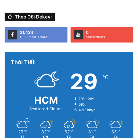
chiếc smartphone độc nhất vô nhị.
Theo Dõi Dekey:
21.434
0
DEKEY VIETNAM
Subscribers
Thời Tiết
29
℃
HCM
29º - 28º
69%
Scattered Clouds
4.92 km/h
29
32
32
31
33
℃
℃
℃
℃
℃
T7
CN
T2
T3
T4