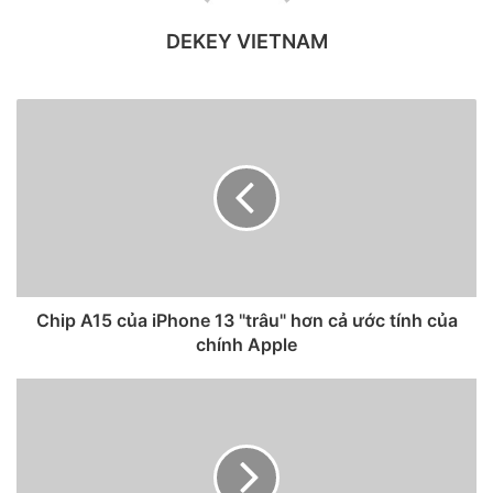
DEKEY VIETNAM
Sau hai năm gắn bó với một biến thể tiêu chuẩn duy nhất,
Google sẽ mang biến thể Pixel 6 Pro mới quay trở lại.
Chip A15 của iPhone 13 "trâu" hơn cả ước tính của
Chiếc điện thoại này hứa hẹn vượt mặt một số điện thoại
chính Apple
Android cao cấp nhất và cũng là cơ hội tốt nhất để người
dùng có cảm giác tương tự iOS. Dòng Pixel đi kèm với trải
nghiệm Android thuần túy nhất so với các sản phẩm từ
OEM Android khác.