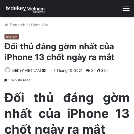
M
Trang chủ
/
Đánh Giá
Đánh Giá
Đối thủ đáng gờm nhất của
iPhone 13 chốt ngày ra mắt
DEKEY VIETNAM
S
7 Tháng 10, 2021
0
364
e
1 minute read
n
d
Đối thủ đáng gờm
a
n
nhất của iPhone 13
e
m
chốt ngày ra mắt
a