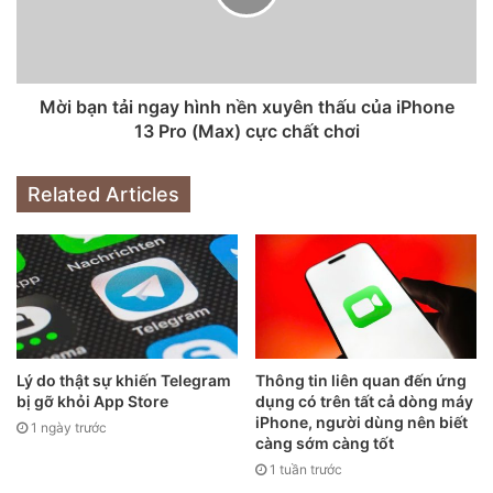
Nó cung cấp cho Google khả năng điều chỉnh trực tiếp
phần mềm cho phần cứng cụ thể, giống như Apple làm với
iPhone của mình. Năm nay, mọi thứ sẽ còn được tùy chỉnh
nhiều hơn khi công ty đang mang đến chip Tensor độc
Mời bạn tải ngay hình nền xuyên thấu của iPhone
quyền.
13 Pro (Max) cực chất chơi
Related Articles
Lý do thật sự khiến Telegram
Thông tin liên quan đến ứng
bị gỡ khỏi App Store
dụng có trên tất cả dòng máy
iPhone, người dùng nên biết
1 ngày trước
càng sớm càng tốt
1 tuần trước