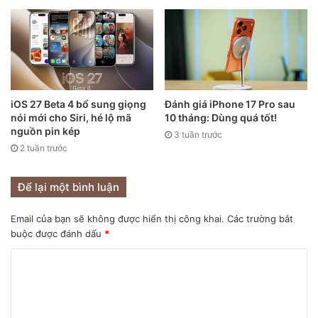
iOS 27 Beta 4 bổ sung giọng
Đánh giá iPhone 17 Pro sau
nói mới cho Siri, hé lộ mã
10 tháng: Dùng quá tốt!
nguồn pin kép
3 tuần trước
2 tuần trước
Để lại một bình luận
Google đã giấu thông tin EXIF trên bức ảnh có thể được
chụp bởi Pixel 5a này.
Email của bạn sẽ không được hiển thị công khai.
Các trường bắt
buộc được đánh dấu
*
Sẽ rất tò mò xem liệu Google có gắn bó với triết lý một máy
ảnh của mình là đủ tốt cho điện thoại Pixel a-series hay
không. Hoặc nếu không nó sẽ được thêm máy ảnh thứ hai.
Do Pixel 4a XL có ống kính góc cực rộng với khẩu độ f/2.2