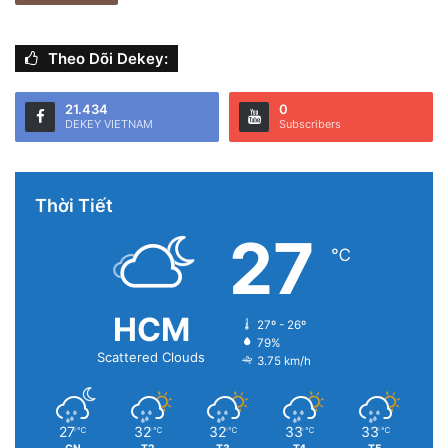
Theo Dõi Dekey:
21.434
0
DEKEY VIETNAM
Subscribers
Thời Tiết
27
℃
HCM
27º - 26º
79%
Scattered Clouds
3.75 km/h
27
32
32
33
33
℃
℃
℃
℃
℃