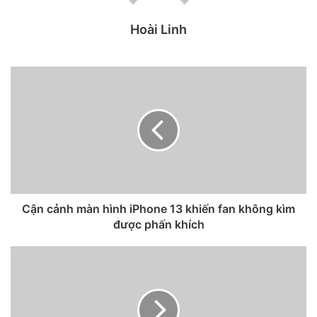
Hoài Linh
Cận cảnh màn hình iPhone 13 khiến fan không kìm
được phấn khích
Bức ảnh được chụp bởi Pixel 5a với siêu dữ liệu EXIF khá
đầy đủ.
Siêu dữ liệu EXIF ​​từ hình ảnh được 9to5Google chụp lại