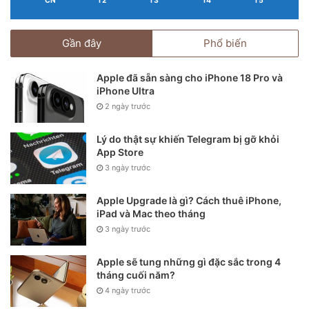
CN
T2
T3
T4
T5
Gần đây
Phổ biến
Apple đã sẵn sàng cho iPhone 18 Pro và
iPhone Ultra
2 ngày trước
Lý do thật sự khiến Telegram bị gỡ khỏi
App Store
3 ngày trước
Apple Upgrade là gì? Cách thuê iPhone,
iPad và Mac theo tháng
3 ngày trước
Apple sẽ tung những gì đặc sắc trong 4
tháng cuối năm?
4 ngày trước