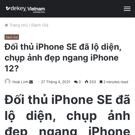
M
Trang chủ
/
Đánh Giá
Đánh Giá
Đối thủ iPhone SE đã lộ diện,
chụp ảnh đẹp ngang iPhone
12?
Hoài Linh
S
27 Tháng 4, 2021
0
353
2 minutes read
e
Đối thủ iPhone SE đã
n
d
lộ diện, chụp ảnh
a
n
e
đẹp ngang iPhone
m