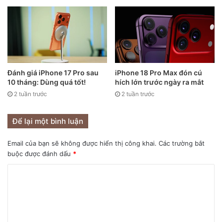
Đánh giá iPhone 17 Pro sau
iPhone 18 Pro Max đón cú
10 tháng: Dùng quá tốt!
hích lớn trước ngày ra mắt
2 tuần trước
2 tuần trước
Để lại một bình luận
Email của bạn sẽ không được hiển thị công khai.
Các trường bắt
buộc được đánh dấu
*
Facebook cũng đồng thời cập nhật chính sách mới của
mình, cho phép Facebook có quyền chia sẻ dữ liệu thu