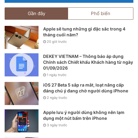
Messenger hay Instagram. Tuy nhiên có vẻ như nếu cuộc
Gần đây
Phổ biến
chiến giữa Facebook và Apple ngày càng trở nên căng
thẳng hơn, thì người dùng sẽ phải chịu nhiều thiệt thòi
Apple sẽ tung những gì đặc sắc trong 4
nhất.
tháng cuối năm?
20 giờ trước
DEKEY VIETNAM – Thông báo áp dụng
Chính sách Chiết khấu Khách hàng từ ngày
01/09/2026
1 ngày trước
iOS 27 Beta 5 sắp ra mắt, loạt nâng cấp
đáng chú ý đang chờ người dùng iPhone
2 ngày trước
Apple lưu ý người dùng không nên lạm
dụng một nút bấm trên iPhone
3 ngày trước