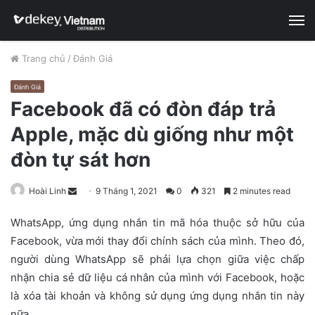
M
Trang chủ
/
Đánh Giá
Đánh Giá
Facebook đã có đòn đáp trả
Apple, mặc dù giống như một
đòn tự sát hơn
Hoài Linh
S
9 Tháng 1, 2021
0
321
2 minutes read
e
WhatsApp, ứng dụng nhắn tin mã hóa thuộc sở hữu của
n
Facebook, vừa mới thay đổi chính sách của mình. Theo đó,
d
người dùng WhatsApp sẽ phải lựa chọn giữa việc chấp
a
n
nhận chia sẻ dữ liệu cá nhân của mình với Facebook, hoặc
e
là xóa tài khoản và không sử dụng ứng dụng nhắn tin này
m
nữa.