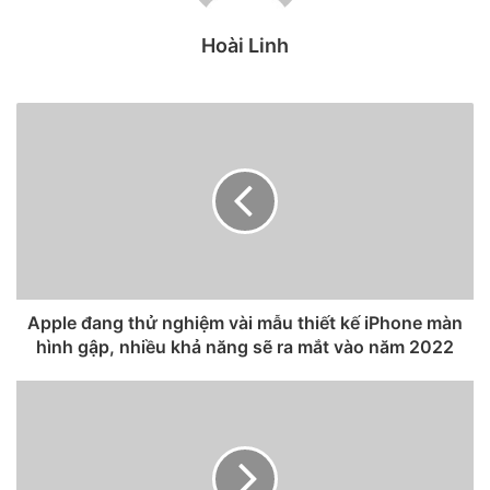
Hoài Linh
Có thể thấy đây rõ ràng là đòn đáp trả của Facebook đối với
Apple. Trước đó, Apple đã áp dụng chính sách bảo mật mới
trên iOS 14, cho phép người dùng biết rõ những dữ liệu cá
nhân nào mà các ứng dụng thu thập, và có thể lựa chọn để
cấp phép hoặc ngăn chặn việc thu thập dữ liệu cá nhân.
Vậy nếu người dùng chọn không cho phép ứng dụng thu
thập dữ liệu cá nhân nữa, thì Facebook cũng không cho
người dùng sử dụng ứng dụng đó luôn. Có thể Facebook
chưa muốn áp dụng đòn đáp trả này với các ứng dụng cốt
Apple đang thử nghiệm vài mẫu thiết kế iPhone màn
lõi của mình như mạng xã hội Facebook hay Messenger,
hình gập, nhiều khả năng sẽ ra mắt vào năm 2022
nên đã thử nghiệm trước với WhatsApp.