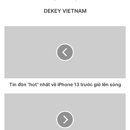
DEKEY VIETNAM
Tin đồn về tùy chọn bộ nhớ và màu sắc dòng iPhone 13.
Tin đồn "hot" nhất về iPhone 13 trước giờ lên sóng
Các nhà bán lẻ sẽ thường nhận được thông báo ngắn gọn
từ phía nhà sản xuất trước khi ra mắt công chúng và luôn
cạnh tranh với nhau để trở thành người đầu tiên đưa các
sản phẩm “lên kệ”.
Theo 91mobiles, trang web bán lẻ cho thấy chiếc iPhone