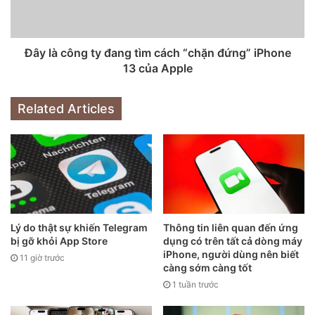
13 mini sẽ có sáu màu: Đen, Xanh, Tím, Hồng, Trắng và Đỏ
– Product (RED). Cùng với đó, chiếc iPhone 13 cũng sẽ có
các màu tương tự. Mặt khác, cặp iPhone 13 Pro và iPhone
Đây là công ty đang tìm cách “chặn đứng” iPhone
13 của Apple
13 Pro Max sẽ có các màu: Đen, Bạc, Vàng và Đồng –
Bronze.
Related Articles
Lý do thật sự khiến Telegram
Thông tin liên quan đến ứng
bị gỡ khỏi App Store
dụng có trên tất cả dòng máy
iPhone, người dùng nên biết
11 giờ trước
càng sớm càng tốt
1 tuần trước
Dòng iPhone 13 Pro sẽ có thêm tùy chọn màu vàng đồng?