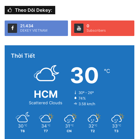
Theo Dõi Dekey:
21.434
0
DEKEY VIETNAM
Subscribers
Thời Tiết
30
℃
HCM
30º - 26º
74%
Scattered Clouds
3.58 km/h
30
34
31
32
33
℃
℃
℃
℃
℃
T6
T7
CN
T2
T3