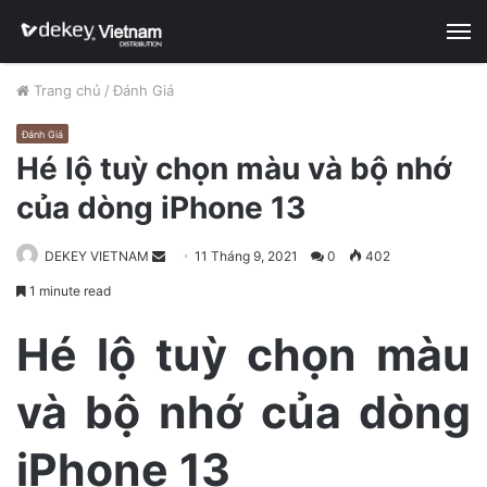
M
Trang chủ
/
Đánh Giá
Đánh Giá
Hé lộ tuỳ chọn màu và bộ nhớ
của dòng iPhone 13
DEKEY VIETNAM
S
11 Tháng 9, 2021
0
402
e
1 minute read
n
d
Hé lộ tuỳ chọn màu
a
n
và bộ nhớ của dòng
e
m
iPhone 13
a