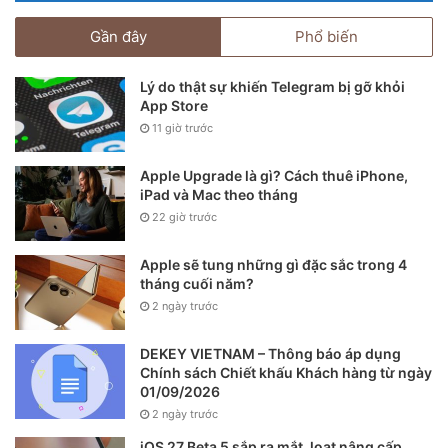
Gần đây
Phổ biến
Lý do thật sự khiến Telegram bị gỡ khỏi
App Store
11 giờ trước
Apple Upgrade là gì? Cách thuê iPhone,
iPad và Mac theo tháng
22 giờ trước
Apple sẽ tung những gì đặc sắc trong 4
tháng cuối năm?
2 ngày trước
DEKEY VIETNAM – Thông báo áp dụng
Chính sách Chiết khấu Khách hàng từ ngày
01/09/2026
2 ngày trước
iOS 27 Beta 5 sắp ra mắt, loạt nâng cấp