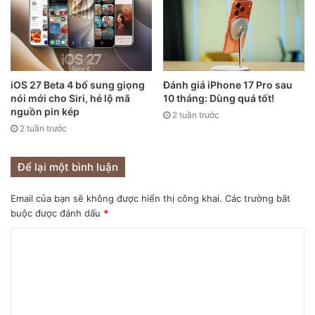
Về dung lượng bộ nhớ, iPhone 13 mini sẽ có cấu hình 64/
128GB; iPhone 13 và iPhone 13 Pro sẽ có tùy chọn ROM
128/ 256GB. Giống như các tin đồn, chiếc iPhone 13 Pro
iOS 27 Beta 4 bổ sung giọng
Đánh giá iPhone 17 Pro sau
Max sẽ có tùy chọn bộ nhớ trong từ 256GB và có phiên bản
nói mới cho Siri, hé lộ mã
10 tháng: Dùng quá tốt!
512GB.
nguồn pin kép
2 tuần trước
2 tuần trước
Để lại một bình luận
Email của bạn sẽ không được hiển thị công khai.
Các trường bắt
buộc được đánh dấu
*