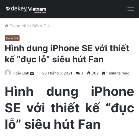
M
Trang chủ
/
Đánh Giá
Đánh Giá
Hình dung iPhone SE với thiết
kế “đục lỗ” siêu hút Fan
Hoài Linh
S
26 Tháng 5, 2021
0
302
1 minute read
e
Hình dung iPhone
n
d
SE với thiết kế “đục
a
n
e
lỗ” siêu hút Fan
m
a