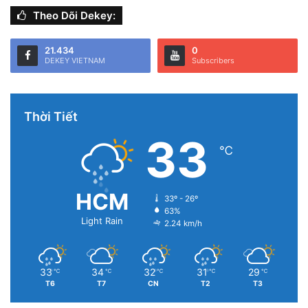
mới sẽ được giới thiệu cùng với dòng iPhone 14 vào năm
Theo Dõi Dekey:
sau.
21.434
0
DEKEY VIETNAM
Subscribers
Thời Tiết
33
℃
HCM
33º - 26º
63%
Light Rain
2.24 km/h
33
34
32
31
29
℃
℃
℃
℃
℃
T6
T7
CN
T2
T3