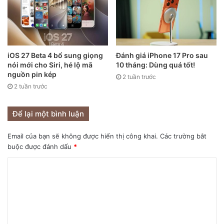
Các màu dự kiến của iPhone SE 2023.
iOS 27 Beta 4 bổ sung giọng
Đánh giá iPhone 17 Pro sau
nói mới cho Siri, hé lộ mã
10 tháng: Dùng quá tốt!
Mặc dù ý tưởng này có vẻ khá điên rồ nhưng hoàn toàn có
nguồn pin kép
2 tuần trước
thể trở thành hiện thực. Vào tháng trước, nhà phân tích
2 tuần trước
Ross Young cho biết, Apple đang làm việc trên hai mẫu
iPhone SE mới: một chiếc sẽ là phiên bản nâng cấp của
Để lại một bình luận
mẫu iPhone SE hiện tại với khả năng kết nối 5G và vi xử lý
mới, chiếc còn lại sẽ có thiết kế hoàn toàn mới với camera
Email của bạn sẽ không được hiển thị công khai.
Các trường bắt
buộc được đánh dấu
*
“đục lỗ” và màn hình 6,1 inch lớn hơn.