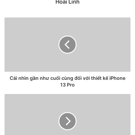
Hoài Linh
Cái nhìn gần như cuối cùng đối với thiết kế iPhone
13 Pro
Ảnh concept iPhone SE 2023.
Mô tả điều này, Apple Lab đã tạo ra một bản concept
iPhone SE 2023 lạ mắt nhất từ trước đến nay. Sự kết hợp
giữa iPhone có camera sau đơn cùng logo “Táo cắn dở”