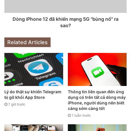
nhưng phía trước lại có thiết kế camera selfie “đục lỗ”
khiến người xem không khỏi cảm thấy hào hứng.
Dòng iPhone 12 đã khiến mạng 5G "bùng nổ" ra
sao?
Trước đó, iPhone SE thế hệ đầu tiên trông giống hệt
iPhone 5s trong khi thế hệ thứ hai lại có vỏ của iPhone 8
(màn hình 4,7 inch), ruột iPhone 11 (chip A13 Bionic). Đối
Related Articles
với thế hệ thứ ba, khái niệm iPhone SE 2023 này có tạo
hình giống iPhone 12 với các cạnh phẳng và viền benzel
siêu mỏng.
Lý do thật sự khiến Telegram
Thông tin liên quan đến ứng
bị gỡ khỏi App Store
dụng có trên tất cả dòng máy
iPhone, người dùng nên biết
7 giờ trước
càng sớm càng tốt
1 tuần trước