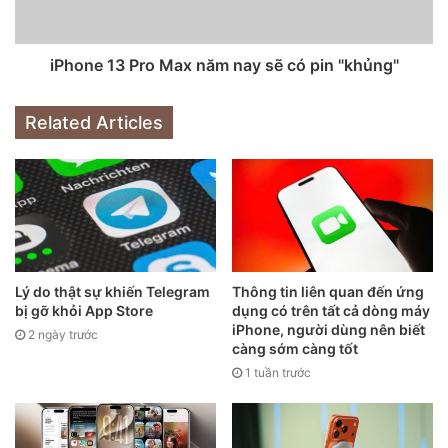
thêm không gian cho thành phần Face ID, do đó giảm diện
tích của phần chiếm dụng.
iPhone 13 Pro Max năm nay sẽ có pin "khủng"
Bên cạnh đó còn có thông tin cho rằng Apple sẽ trang bị
Related Articles
cho dòng iPhone 13 công nghệ D-ToF (Direct ToF) mới
nhất, có thể giảm kích thước mô-đun cảm biến ánh sáng
cấu trúc 3D một cách hiệu quả, và cuối cùng là có được
màn hình tràn viền tốt hơn.
Lý do thật sự khiến Telegram
Thông tin liên quan đến ứng
bị gỡ khỏi App Store
dụng có trên tất cả dòng máy
iPhone, người dùng nên biết
2 ngày trước
càng sớm càng tốt
1 tuần trước