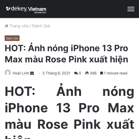
M
Trang chủ
/
Đánh Giá
Đánh Giá
HOT: Ảnh nóng iPhone 13 Pro
Max màu Rose Pink xuất hiện
Hoài Linh
S
3 Tháng 6, 2021
0
366
1 minute read
e
HOT: Ảnh nóng
n
d
iPhone 13 Pro Max
a
n
e
màu Rose Pink xuất
m
a