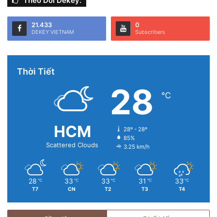
Theo Dõi Dekey:
21.433
0
DEKEY VIETNAM
Subscribers
Thời Tiết
28
℃
HCM
28º - 28º
85%
Scattered Clouds
3.25 km/h
28
33
33
31
33
℃
℃
℃
℃
℃
T7
CN
T2
T3
T4