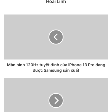
Hoài Linh
Màn hình 120Hz tuyệt đỉnh của iPhone 13 Pro đang
được Samsung sản xuất
Ngoài cách phối màu mới, thay đổi quan trọng nhất trong
dòng iPhone 13 là việc giảm bớt phần notch. Theo các
nguồn tin trước đó, Apple đã áp dụng một giải pháp di
chuyển notch lên phía trên cùng của màn hình, giải phóng