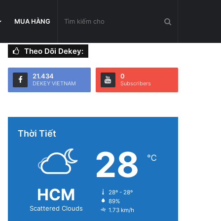
Tìm
MUA HÀNG
Theo Dõi Dekey:
kiếm
21.434
0
DEKEY VIETNAM
Subscribers
cho
Thời Tiết
28
℃
HCM
28º - 28º
89%
Scattered Clouds
1.73 km/h