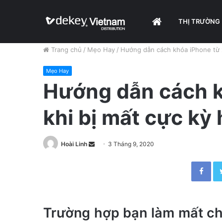
HOME
THỊ TRƯỜNG
Trang chủ
/
Mẹo Hay
/
Hướng dẫn cách khóa iPhone từ x
Mẹo Hay
Hướng dẫn cách k
khi bị mất cực kỳ
Hoài Linh
S
3 Tháng 9, 2020
e
Facebook
n
d
a
n
Trường hợp bạn làm mất chi
e