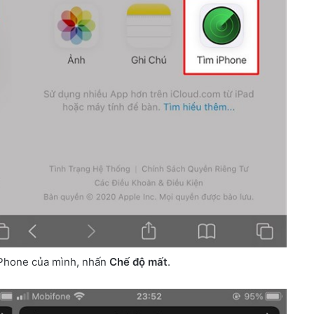
iPhone của mình, nhấn
Chế độ mất
.