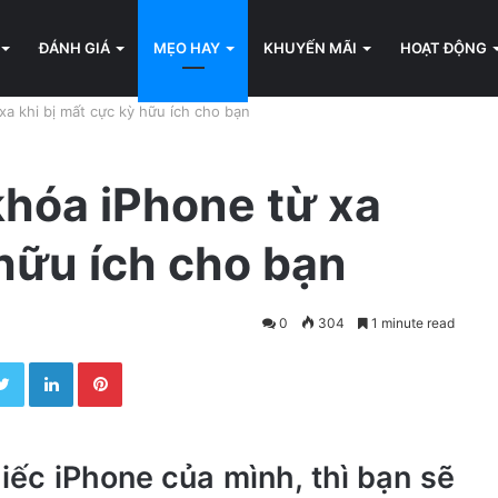
ĐÁNH GIÁ
MẸO HAY
KHUYẾN MÃI
HOẠT ĐỘNG
a khi bị mất cực kỳ hữu ích cho bạn
hóa iPhone từ xa
 hữu ích cho bạn
0
304
1 minute read
Twitter
LinkedIn
Pinterest
ếc iPhone của mình, thì bạn sẽ