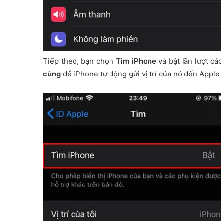
Tiếp theo, bạn chọn
Tìm iPhone
và bật lần lượt cá
cùng
để iPhone tự động gửi vị trí của nó đến Apple 