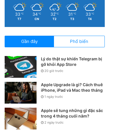
33
34
32
31
33
℃
℃
℃
℃
℃
T7
CN
T2
T3
T4
Gần đây
Phổ biến
Lý do thật sự khiến Telegram bị
gỡ khỏi App Store
20 giờ trước
Apple Upgrade là gì? Cách thuê
iPhone, iPad và Mac theo tháng
1 ngày trước
Apple sẽ tung những gì đặc sắc
trong 4 tháng cuối năm?
2 ngày trước