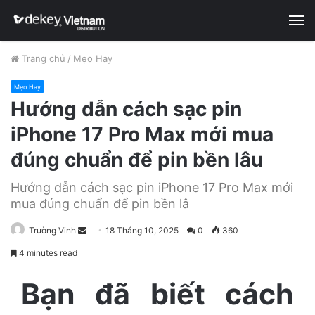
M
Trang chủ
/
Mẹo Hay
Mẹo Hay
Hướng dẫn cách sạc pin
iPhone 17 Pro Max mới mua
đúng chuẩn để pin bền lâu
Hướng dẫn cách sạc pin iPhone 17 Pro Max mới
mua đúng chuẩn để pin bền lâ
Trường Vinh
S
18 Tháng 10, 2025
0
360
e
4 minutes read
n
d
Bạn đã biết cách
a
n