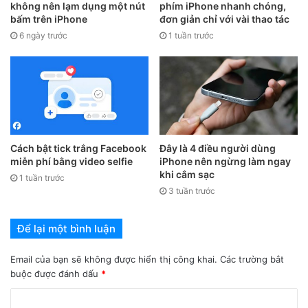
hạn chế tình trạng nóng máy, và hỗ trợ sạc nhanh qua
không nên lạm dụng một nút
phím iPhone nhanh chóng,
cổng USB-C hoặc MagSafe không dây.
bấm trên iPhone
đơn giản chỉ với vài thao tác
6 ngày trước
1 tuần trước
Cách bật tick trắng Facebook
Đây là 4 điều người dùng
miễn phí bằng video selfie
iPhone nên ngừng làm ngay
khi cắm sạc
1 tuần trước
3 tuần trước
Để lại một bình luận
Email của bạn sẽ không được hiển thị công khai.
Các trường bắt
buộc được đánh dấu
*