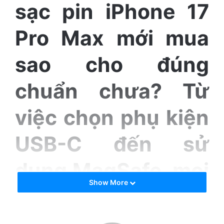
sạc pin iPhone 17
e
m
Pro Max mới mua
a
i
sao cho đúng
l
chuẩn chưa? Từ
việc chọn phụ kiện
USB-C đến sử
dụng MagSafe, mọi
Show More
thao tác nhỏ đều
ảnh hưởng đến độ