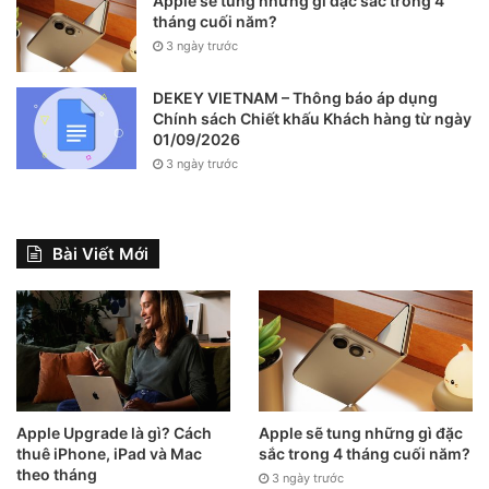
Apple sẽ tung những gì đặc sắc trong 4
tháng cuối năm?
Khi mới mở hộp, bạn có thể dùng thiết bị cho đến khi
3 ngày trước
pin còn khoảng 20 – 30% rồi cắm sạc qua bộ chuyển
đổi USB-C hoặc MagSafe cho đến khi đầy. Sau đó, cứ
DEKEY VIETNAM – Thông báo áp dụng
sử dụng và sạc lại bình thường.
Chính sách Chiết khấu Khách hàng từ ngày
01/09/2026
3 ngày trước
Bài Viết Mới
Apple Upgrade là gì? Cách
Apple sẽ tung những gì đặc
Điều quan trọng là tránh để pin xuống dưới 5% hoặc tắt
thuê iPhone, iPad và Mac
sắc trong 4 tháng cuối năm?
theo tháng
nguồn liên tục. iPhone 17 Pro Max có cơ chế bảo vệ
3 ngày trước