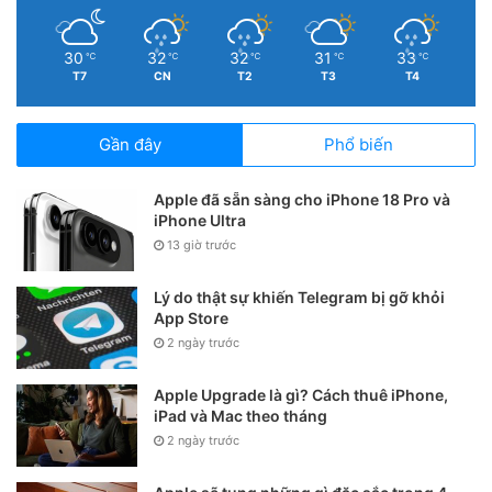
30
32
32
31
33
℃
℃
℃
℃
℃
T7
CN
T2
T3
T4
Gần đây
Phổ biến
Apple đã sẵn sàng cho iPhone 18 Pro và
iPhone Ultra
13 giờ trước
Lý do thật sự khiến Telegram bị gỡ khỏi
App Store
Không để máy tắt nguồn rồi mới
2 ngày trước
sạc
Apple Upgrade là gì? Cách thuê iPhone,
Một sai lầm phổ biến là để pin cạn kiệt hoàn toàn rồi
iPad và Mac theo tháng
mới sạc. Việc này gây áp lực cho viên pin và làm giảm
2 ngày trước
tuổi thọ theo thời gian.