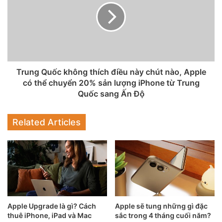
thể truy cập vào đường link sau:
Tải ứng dụng Galaxy Wearable cho Android
tại đây.
Tải ứng dụng
Samsung
Galaxy Buds+ cho iOS
tại
đây.
Trung Quốc không thích điều này chút nào, Apple
có thể chuyển 20% sản lượng iPhone từ Trung
Bước 3:
Tại đây, bạn hãy chọn biểu tượng
Menu (3 dấu
Quốc sang Ấn Độ
gạch ngang) >> Galaxy Buds+
nếu bạn có kết nối với
nhiều thiết bị đeo thông minh của Samsung (Đồng hồ,
Related Articles
vòng đeo tay, tai nghe,…)
Lưu ý: Bước này chỉ thực hiện trên ứng dụng Galaxy
Wearable cho Android. Ứng dụng Samsung Galaxy Buds+
cho iOS sẽ bỏ qua bước này.
Apple Upgrade là gì? Cách
Apple sẽ tung những gì đặc
thuê iPhone, iPad và Mac
sắc trong 4 tháng cuối năm?