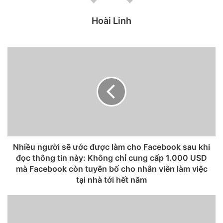
Hoài Linh
Nhiều người sẽ ước được làm cho Facebook sau khi
đọc thông tin này: Không chỉ cung cấp 1.000 USD
mà Facebook còn tuyên bố cho nhân viên làm việc
tại nhà tới hết năm
Bước 2:
Sau đó, bạn hãy mở ứng dụng
Galaxy
Wearable
(Android) hoặc
Samsung Galaxy
Buds+
(iOS)
.
Nếu bạn chưa tải và cài đặt ứng dụng, bạn có