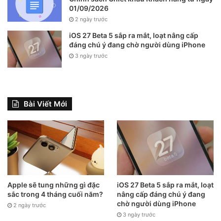
01/09/2026
2 ngày trước
iOS 27 Beta 5 sắp ra mắt, loạt nâng cấp
đáng chú ý đang chờ người dùng iPhone
3 ngày trước
Bài Viết Mới
Apple sẽ tung những gì đặc
iOS 27 Beta 5 sắp ra mắt, loạt
Hướng dẫn thay đổi trợ lý ảo mặc
sắc trong 4 tháng cuối năm?
nâng cấp đáng chú ý đang
định đối với những thiết bị có 2 trợ lý
chờ người dùng iPhone
2 ngày trước
3 ngày trước
ảo trở lên