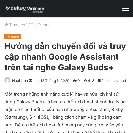
M
Trang chủ
/
Thị Trường
Thị Trường
Hướng dẫn chuyển đổi và truy
cập nhanh Google Assistant
trên tai nghe Galaxy Buds+
Hoài Linh
S
12 Tháng 5, 2020
0
413
2 minutes read
e
Một trong những tính năng cực kì hay và hữu ích khi sử
n
dụng Galaxy Buds+ là bạn có thể kích hoạt nhanh trợ lý ảo
d
hiện có trên thiết bị của bạn như Google Assistant, Bixby
a
n
(Samsung), Siri (iOS),.. bằng cách chạm và giữ bảng cảm
e
ứng. Để có thể kích hoạt tính năng này cùng trợ lý ảo yêu
m
thích có trên thiết bị của bạn, thì bạn có thể tham khảo bài