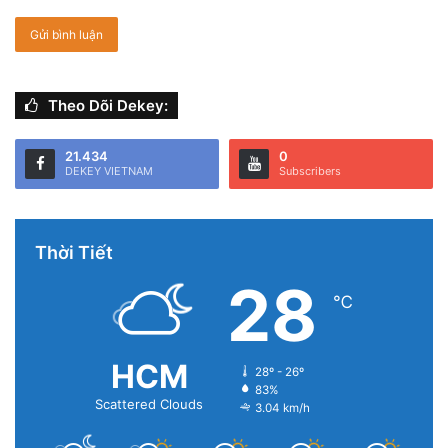
Bước 5:
Tại mục
“Chạm và giữ bảng cảm ứng”
, bạn chọn
bên tai nghe muốn thiết lập chức năng và chọn
“Khẩu
lệnh”.
Theo Dõi Dekey:
21.434
0
DEKEY VIETNAM
Subscribers
Thời Tiết
28
℃
HCM
28º - 26º
83%
Scattered Clouds
3.04 km/h