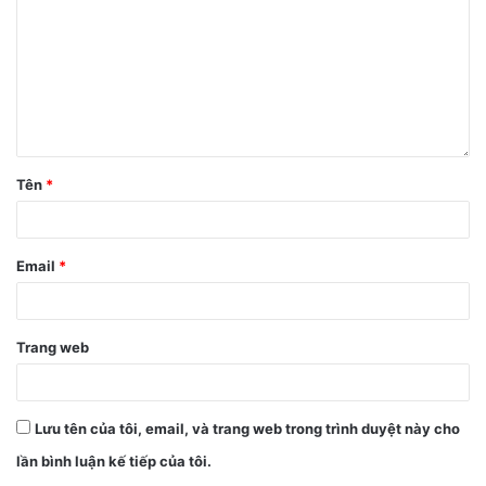
ứng”
tại giao diện quản lý của Galaxy Buds+.
Tên
*
Email
*
Trang web
Lưu tên của tôi, email, và trang web trong trình duyệt này cho
lần bình luận kế tiếp của tôi.