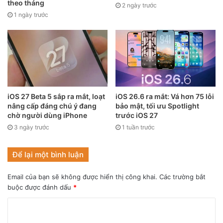
theo tháng
2 ngày trước
1 ngày trước
iOS 27 Beta 5 sắp ra mắt, loạt
iOS 26.6 ra mắt: Vá hơn 75 lỗi
nâng cấp đáng chú ý đang
bảo mật, tối ưu Spotlight
chờ người dùng iPhone
trước iOS 27
3 ngày trước
1 tuần trước
Để lại một bình luận
Email của bạn sẽ không được hiển thị công khai.
Các trường bắt
buộc được đánh dấu
*
Bước 4:
Để bật tính năng kích hoạt nhanh trợ lý ảo khi
chạm và giữ bảng cảm ứng, bạn hãy chọn mục
“Bảng cảm