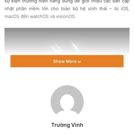
sự kiện thường niên hãng dùng để giới thiệu các bản cập
nhật phần mềm lớn cho toàn bộ hệ sinh thái – từ iOS,
macOS đến watchOS và visionOS.
Show More
Bài phát biểu khai mạc sẽ diễn ra lúc 0 giờ sáng ngày 9
tháng 6 theo giờ Việt Nam, phát trực tiếp trên apple.com,
ứng dụng Apple TV và kênh YouTube của Apple. Ngay sau
Trường Vinh
đó lúc 3 giờ sáng cùng ngày, phần Platforms State of the