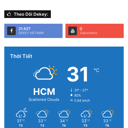
Theo Dõi Dekey:
21.427
0
DEKEY VIETNAM
Subscribers
Thời Tiết
31
℃
HCM
31º - 27º
80%
Scattered Clouds
5.94 km/h
31
33
34
33
33
℃
℃
℃
℃
℃
T2
T3
T4
T5
T6