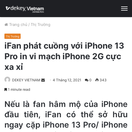
M
Trang chủ
/
Thị Trường
Thị Trường
iFan phát cuồng với iPhone 13
Pro in vi mạch iPhone 2G cực
xa xỉ
DEKEY VIETNAM
S
4 Tháng 12, 2021
0
343
e
1 minute read
n
d
Nếu là fan hâm mộ của iPhone
a
đầu tiên, iFan có thể sở hữu
n
ngay cặp iPhone 13 Pro/ iPhone
e
m