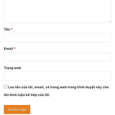
triệu đồng). Với mức giá “trên trời” như trên, rõ ràng, những
chiếc iPhone xa xỉ này chỉ dành cho các iFan trung thành
và chịu chơi.
Tên
*
Email
*
Trang web
Lưu tên của tôi, email, và trang web trong trình duyệt này cho
lần bình luận kế tiếp của tôi.