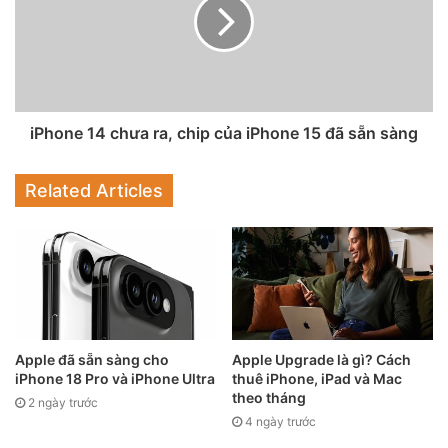
iPhone 14 chưa ra, chip của iPhone 15 đã sẵn sàng
Related Articles
Thiết kế khung vẫn giống iPhone 13.
Bộ sưu tập chỉ có tổng cộng 19 phiên bản, mỗi phiên bản
đều có thiết kế độc đáo, sử dụng một bộ phận khác nhau
Apple đã sẵn sàng cho
Apple Upgrade là gì? Cách
của bo mạch chủ iPhone 2G. Ngoài ra, mặt lưng của chúng
iPhone 18 Pro và iPhone Ultra
thuê iPhone, iPad và Mac
đều có bản khắc sơ đồ các thành phần chính của điện
theo tháng
2 ngày trước
thoại.
4 ngày trước