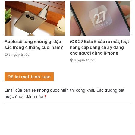
Apple sẽ tung những gì đặc
iOS 27 Beta 5 sắp ra mắt, loạt
sắc trong 4 tháng cuối năm?
nâng cấp đáng chú ý đang
chờ người dùng iPhone
5 ngày trước
6 ngày trước
Để lại một bình luận
Chỉ có 19 phiên bản iPhone 13 Pro in vi mạch iPhone 2G.
Email của bạn sẽ không được hiển thị công khai.
Các trường bắt
buộc được đánh dấu
*
Giá khởi điểm của iPhone 13 Pro in vi mạch iPhone 2G bản
128GB là từ 6.990 USD (tương đương 158,79 triệu đồng)
trong khi iPhone 13 Pro Max in vi mạch iPhone 2G với bộ
nhớ trong 1TB có giá lên tới 8.610 USD (khoảng 195,59