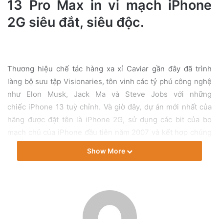
13 Pro Max in vi mạch iPhone
a
2G siêu đắt, siêu độc.
i
l
Thương hiệu chế tác hàng xa xỉ Caviar gần đây đã trình
làng bộ sưu tập Visionaries, tôn vinh các tỷ phú công nghệ
như Elon Musk, Jack Ma và Steve Jobs với những
chiếc iPhone 13 tuỳ chỉnh. Và giờ đây, dự án mới nhất của
hãng được đặt tên là iPhone 2G, sử dụng các bit của bo
mạch chủ của iPhone đầu tiên năm 2007 và kết hợp chúng
vào mặt sau của iPhone 13 Pro và iPhone 13 Pro Max mới
Show More
nhất của Apple.