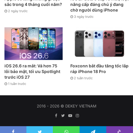
sắc trong 4 tháng cuối năm?
nâng cấp đáng chú ý đang
chờ người dùng iPhone
2 ngày trước
3 ngày trước
iOS 26.6 ra mắt: Vá hơn 75
Foxconn bắt đầu tăng tốc lắp
lỗi bảo mật, tối ưu Spotlight
ráp iPhone 18 Pro
trước iOS 27
2 tuần trước
1 tuần trước
2016 - 2026 © DEKEY VIETNAM
Facebook
Twitter
YouTube
Instagram