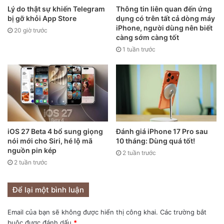
Lý do thật sự khiến Telegram
Thông tin liên quan đến ứng
Bạn có dự đoán gì về giá bán iPhone 14 Max không?
bị gỡ khỏi App Store
dụng có trên tất cả dòng máy
iPhone, người dùng nên biết
20 giờ trước
càng sớm càng tốt
1 tuần trước
iOS 27 Beta 4 bổ sung giọng
Đánh giá iPhone 17 Pro sau
nói mới cho Siri, hé lộ mã
10 tháng: Dùng quá tốt!
nguồn pin kép
2 tuần trước
2 tuần trước
Để lại một bình luận
Email của bạn sẽ không được hiển thị công khai.
Các trường bắt
buộc được đánh dấu
*