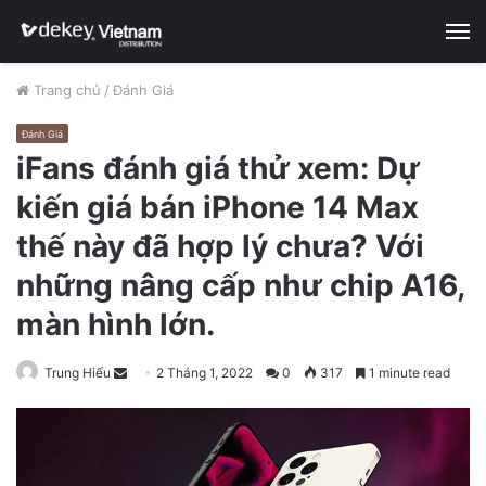
M
Trang chủ
/
Đánh Giá
Đánh Giá
iFans đánh giá thử xem: Dự
kiến giá bán iPhone 14 Max
thế này đã hợp lý chưa? Với
những nâng cấp như chip A16,
màn hình lớn.
Trung Hiếu
S
2 Tháng 1, 2022
0
317
1 minute read
e
n
d
a