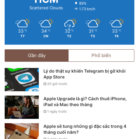
89%
Scattered Clouds
1.73 km/h
33
34
32
31
33
℃
℃
℃
℃
℃
T7
CN
T2
T3
T4
Gần đây
Phổ biến
Lý do thật sự khiến Telegram bị gỡ khỏi
App Store
20 giờ trước
Apple Upgrade là gì? Cách thuê iPhone,
iPad và Mac theo tháng
1 ngày trước
Apple sẽ tung những gì đặc sắc trong 4
tháng cuối năm?
2 ngày trước