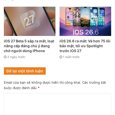
Nguồn: Apple
Apple cũng cung cấp API mới cho các nhà phát triển để tích
hợp hiệu ứng Liquid Glass vào ứng dụng của họ.
iOS 27 Beta 5 sắp ra mắt, loạt
iOS 26.6 ra mắt: Vá hơn 75 lỗi
nâng cấp đáng chú ý đang
bảo mật, tối ưu Spotlight
chờ người dùng iPhone
trước iOS 27
Các tính năng mới với Apple Intelligence
3 ngày trước
1 tuần trước
Apple Intelligence nâng cấp trải nghiệm iPhone, giúp người
Để lại một bình luận
dùng hoàn thành công việc dễ dàng hơn và giao tiếp đa
ngôn ngữ với tính năng Live Translation tích hợp vào Tin
Email của bạn sẽ không được hiển thị công khai.
Các trường bắt
nhắn, FaceTime, Điện thoại. Tính năng này được hỗ trợ bởi
buộc được đánh dấu
*
các mô hình chạy trên hệ thống, đảm bảo quyền riêng tư.