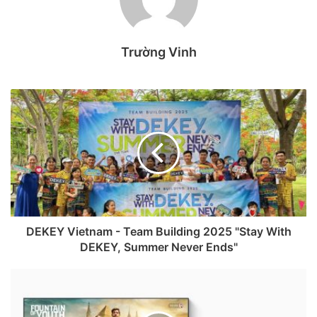
cùng mình khám phá ngay bây
giờ!
Trường Vinh
1. iOS 26 có gì mới?
Thiết kế Liquid Glass
Thiết kế Liquid Glass hoàn toàn mới trên iOS 26 mang đến
trải nghiệm trực quan và sống động hơn cho người dùng.
Vật liệu trong suốt này giúp các ứng dụng, biểu tượng và
tiện ích trở nên nổi bật, đồng thời đồng bộ hóa giao diện
trên màn hình chính và màn hình khoá với khả năng tùy
chỉnh phong phú, bao gồm cả giao diện trong suốt.
DEKEY Vietnam - Team Building 2025 "Stay With
DEKEY, Summer Never Ends"