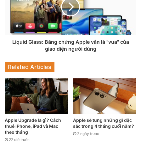
Liquid Glass: Bằng chứng Apple vẫn là "vua" của
Nguồn: Apple
giao diện người dùng
Các ứng dụng như Camera, Ảnh, Safari, Apple Music, News
và Podcasts đều được tinh chỉnh giao diện để tối ưu hóa
Related Articles
việc hiển thị nội dung và tăng cường trải nghiệm người
dùng.
Apple Upgrade là gì? Cách
Apple sẽ tung những gì đặc
thuê iPhone, iPad và Mac
sắc trong 4 tháng cuối năm?
theo tháng
2 ngày trước
22 giờ trước