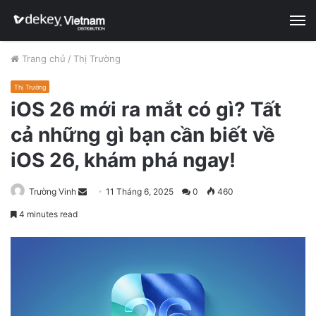
M
Trang chủ
/
Thị Trường
Thị Trường
iOS 26 mới ra mắt có gì? Tất
cả những gì bạn cần biết về
iOS 26, khám phá ngay!
Trường Vinh
S
11 Tháng 6, 2025
0
460
e
4 minutes read
n
d
a
n
e
m