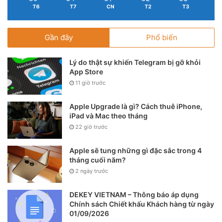
T6
T7
CN
T2
T3
Gần đây
Phổ biến
Lý do thật sự khiến Telegram bị gỡ khỏi
App Store
11 giờ trước
Apple Upgrade là gì? Cách thuê iPhone,
iPad và Mac theo tháng
22 giờ trước
Apple sẽ tung những gì đặc sắc trong 4
tháng cuối năm?
2 ngày trước
DEKEY VIETNAM – Thông báo áp dụng
Nguồn: Apple
Chính sách Chiết khấu Khách hàng từ ngày
Phím tắt được cải tiến mạnh mẽ và thông minh hơn, cho
01/09/2026