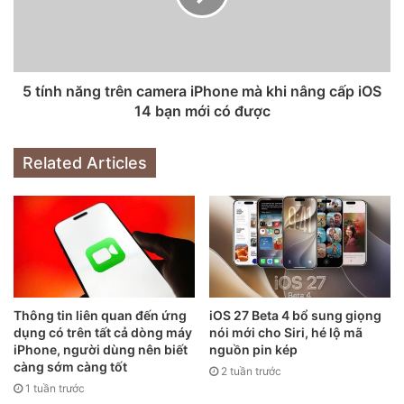
5 tính năng trên camera iPhone mà khi nâng cấp iOS
14 bạn mới có được
Ngoài ra, Apple A14 Bionic còn được tích hợp nhiều công
Related Articles
nghệ khác, trong đó có Neural Engine (bộ vi xử lý thần
kinh). Trên chip mới, Apple đã tăng số lượng lõi Neural
Engine lên 16, gấp đôi so với A13 Bionic. Việc tăng số lõi sẽ
giúp khả năng xử lý các tác vụ AI, nhận diện khuôn mặt,
thực tế tăng cường (AR)… tốt hơn rất nhiều so với hiện tại.
Sau khi có mặt trên iPad Air 2020, khả năng rất cao A14
Thông tin liên quan đến ứng
iOS 27 Beta 4 bổ sung giọng
Bionic sẽ được tích hợp lên loạt iPhone 12. Nếu điều này
dụng có trên tất cả dòng máy
nói mới cho Siri, hé lộ mã
thành sự thật, iPhone 12 sẽ là những smartphone đầu tiên
iPhone, người dùng nên biết
nguồn pin kép
càng sớm càng tốt
2 tuần trước
trên thế giới dùng chip 5nm. Tất nhiên, loạt thiết bị này
1 tuần trước
cũng sẽ thừa hưởng toàn bộ sức mạnh mà A14 Bionic mang