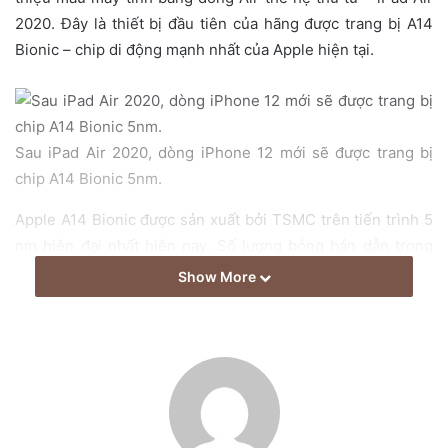
a
2020. Đây là thiết bị đầu tiên của hãng được trang bị A14
i
Bionic – chip di động mạnh nhất của Apple hiện tại.
l
Sau iPad Air 2020, dòng iPhone 12 mới sẽ được trang bị
chip A14 Bionic 5nm.
Apple A14 Bionic được sản xuất bởi TSMC trên tiến trình 5
nm hiện đại nhất hiện nay. Số lượng bóng bán dẫn trong
chip đạt 11,8 tỷ, cao hơn gần 40% so với 8,5 tỷ bóng bên
Show More
trong A13 Bionic. Số lượng bóng bán dẫn bên trong chip
càng lớn, đồng nghĩa với chip càng mạnh và tiết kiệm năng
lượng.
Tại buổi ra mắt, Apple cho biết A14 Bionic có sáu lõi chip,
gồm hai lõi hiệu suất cao cho các tác vụ phức tạp và bốn lõi