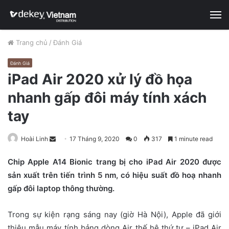
M
Trang chủ
/
Đánh Giá
Đánh Giá
iPad Air 2020 xử lý đồ họa
nhanh gấp đôi máy tính xách
tay
Hoài Linh
S
17 Tháng 9, 2020
0
317
1 minute read
e
Chip Apple A14 Bionic trang bị cho iPad Air 2020 được
n
sản xuất trên tiến trình 5 nm, có hiệu suất đồ hoạ nhanh
d
gấp đôi laptop thông thường.
a
n
e
Trong sự kiện rạng sáng nay (giờ Hà Nội), Apple đã giới
m
thiệu mẫu máy tính bảng dòng Air thế hệ thứ tư – iPad Air