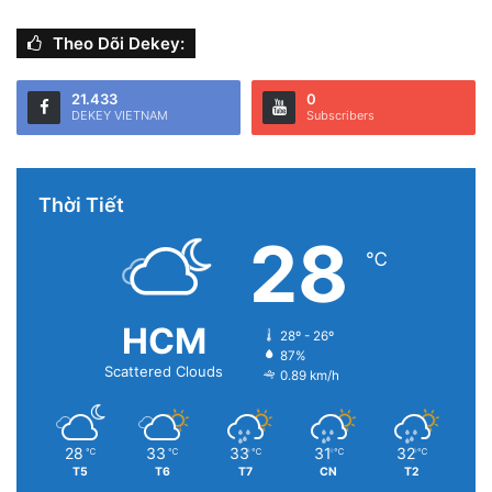
Theo Dõi Dekey:
21.433
0
DEKEY VIETNAM
Subscribers
Thời Tiết
28
℃
HCM
28º - 26º
87%
Scattered Clouds
0.89 km/h
28
33
33
31
32
℃
℃
℃
℃
℃
T5
T6
T7
CN
T2