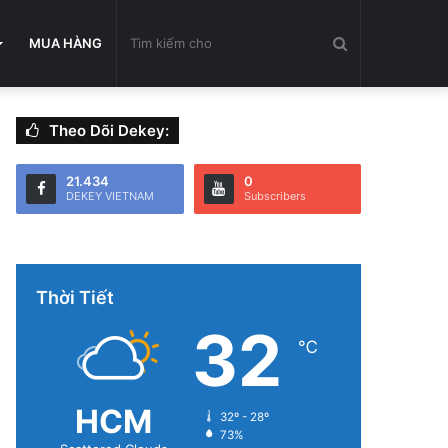
Tìm
MUA HÀNG
Theo Dõi Dekey:
kiếm
21.434
0
DEKEY VIETNAM
Subscribers
cho
Thời Tiết
32
℃
HCM
32º - 28º
73%