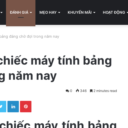
ĐÁNH GIÁ
MẸO HAY
KHUYẾN MÃI
HOẠT ĐỘNG
h bảng đáng chờ đợi trong năm nay
 chiếc máy tính bảng
ng năm nay
0
346
2 minutes read
Twitter
LinkedIn
Pinterest
 chiếc máy tính bảng