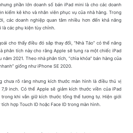
 nhưng phần lớn doanh số bán iPad mini là cho các doanh
ên kiểm kê kho và nhân viên phục vụ của nhà hàng. Trong
mới, các doanh nghiệp quan tâm nhiều hơn đến khả năng
i là các phụ kiện tùy chỉnh.
oái cho thấy điều đó sắp thay đổi, “Nhà Táo” có thể nâng
hà phân tích này cho rằng Apple sẽ tung ra một chiếc iPad
ầu năm 2021. Theo nhà phân tích, “chìa khóa” bán hàng của
p nhanh” giống như iPhone SE 2020.
g chưa rõ ràng nhưng kích thước màn hình là điều thú vị
 7,9 inch. Có thể Apple sẽ giảm kích thước viền của iPad
 trong khi vẫn giữ kích thước tổng thể tương tự. Hiện giới
 tích hợp Touch ID hoặc Face ID trong màn hình.