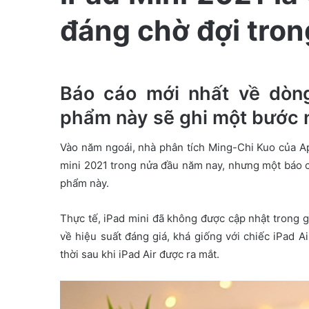
e
đáng chờ đợi tro
m
a
i
l
Báo cáo mới nhất về dòn
phẩm này sẽ ghi một bước 
Vào năm ngoái, nhà phân tích Ming-Chi Kuo của A
mini 2021 trong nửa đầu năm nay, nhưng một báo c
phẩm này.
Thực tế, iPad mini đã không được cập nhật trong
về hiệu suất đáng giá, khá giống với chiếc iPad A
thời sau khi iPad Air được ra mắt.