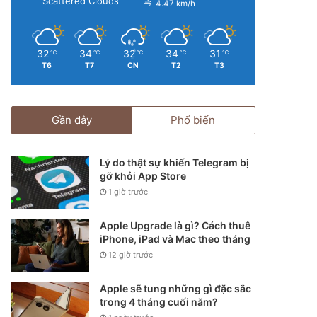
Scattered Clouds
4.47 km/h
32
34
32
34
31
℃
℃
℃
℃
℃
T6
T7
CN
T2
T3
Gần đây
Phổ biến
Lý do thật sự khiến Telegram bị
gỡ khỏi App Store
1 giờ trước
Apple Upgrade là gì? Cách thuê
iPhone, iPad và Mac theo tháng
12 giờ trước
Apple sẽ tung những gì đặc sắc
trong 4 tháng cuối năm?