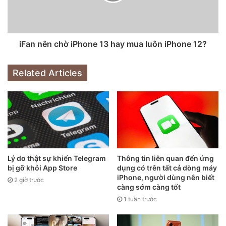
Điều này cho thấy sức nóng của iPhone 12 Pro là quá lớn
iFan nên chờ iPhone 13 hay mua luôn iPhone 12?
và độ chịu chi của người tiêu dùng Việt không hề suy giảm,
bất chấp tình hình Covid- 19 diễn ra phức tạp trong cả năm
Related Articles
2020. So với iPhone 11 Pro 2019, iPhone 12 Pro quả thực
được nâng cấp không ít với kích thước màn hình lớn hơn –
6,1 inch, lại có giá bán (từ 29,99 triệu đồng – bản 128GB)
không cao hơn nhiều so với iPhone 12.
Lý do thật sự khiến Telegram
Thông tin liên quan đến ứng
bị gỡ khỏi App Store
dụng có trên tất cả dòng máy
iPhone, người dùng nên biết
2 giờ trước
càng sớm càng tốt
1 tuần trước