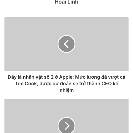
Hoài Linh
Cùng với iPhone 12 Mini, iPhone 12 (giá bán từ 23,99 triệu
đồng bản 64GB) cũng nhận được mức giảm nhẹ, có tỷ lệ
mua hàng thấp hơn so với cặp iPhone 12 Pro và iPhone 12
Pro Max đắt tiền hơn. Thậm chí, iPhone 12 Pro còn thường
xuyên rơi vào tình trạng “cháy hàng” vào tháng trước.
Đây là nhân vật số 2 ở Apple: Mức lương đã vượt cả
Tim Cook, được dự đoán sẽ trở thành CEO kế
nhiệm