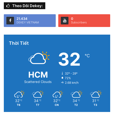
Theo Dõi Dekey:
21.434
0
DEKEY VIETNAM
Subscribers
Thời Tiết
32
℃
HCM
32º - 28º
72%
Scattered Clouds
2.68 km/h
32
34
32
34
31
℃
℃
℃
℃
℃
T6
T7
CN
T2
T3