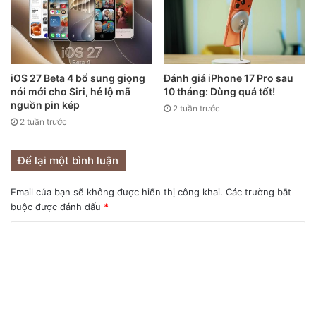
Mặt khác, iPhone 12 Pro Max được đánh giá là lựa chọn
iOS 27 Beta 4 bổ sung giọng
Đánh giá iPhone 17 Pro sau
tuyệt vời nhất trên thị trường hiện nay dù có giá bán khá
nói mới cho Siri, hé lộ mã
10 tháng: Dùng quá tốt!
cao, từ 32,99 triệu đồng (bản 128GB). Chiếc iPhone này có
nguồn pin kép
2 tuần trước
màn hình lớn nhất trong lịch sử smartphone của Apple, có
2 tuần trước
cụm camera xịn nhất, pin to nhất, đi kèm hiệu năng và thiết
kế sang chảnh như iPhone 12 Pro.
Để lại một bình luận
Email của bạn sẽ không được hiển thị công khai.
Các trường bắt
buộc được đánh dấu
*