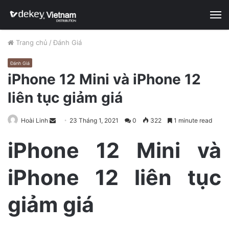
M
Trang chủ
/
Đánh Giá
Đánh Giá
iPhone 12 Mini và iPhone 12
liên tục giảm giá
Hoài Linh
S
23 Tháng 1, 2021
0
322
1 minute read
e
iPhone 12 Mini và
n
d
iPhone 12 liên tục
a
n
e
giảm giá
m
a