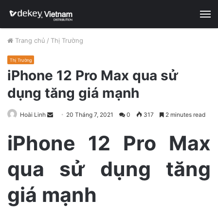
M
Trang chủ
/
Thị Trường
Thị Trường
iPhone 12 Pro Max qua sử
dụng tăng giá mạnh
Hoài Linh
S
20 Tháng 7, 2021
0
317
2 minutes read
e
iPhone 12 Pro Max
n
d
qua sử dụng tăng
a
n
e
giá mạnh
m
a