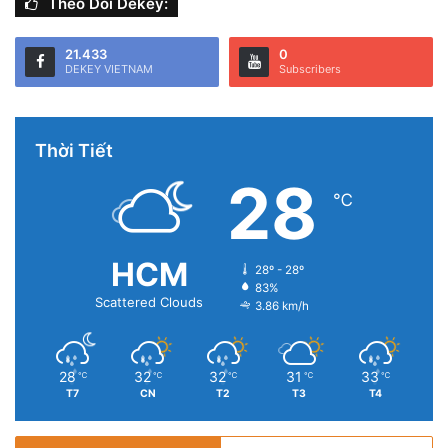
Theo Dõi Dekey:
21.433
0
DEKEY VIETNAM
Subscribers
Thời Tiết
28
℃
HCM
28º - 28º
83%
Scattered Clouds
3.86 km/h
28
32
32
31
33
℃
℃
℃
℃
℃
T7
CN
T2
T3
T4