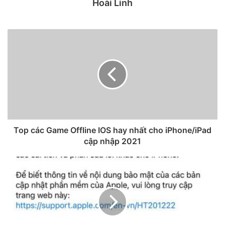
Hoài Linh
dụng đều bị giảm giá mạnh nhất trong tháng đầu tiên. Tuy
nhiên, sau đó, giá bán của máy dần ổn định. Đặc biệt, có
một số model còn tăng giá.
Top các Game Offline IOS hay nhất cho iPhone/iPad
cập nhập 2021
iPhone qua sử dụng đang tăng giá tại Mỹ.
Theo đó, iPhone 12 Pro Max bản 512 GB có giá niêm yết là
1.399 USD. Máy qua sử dụng trong tháng đầu tiên được bán
với giá 710 USD. Đến tháng 6, giá của model này đã tăng