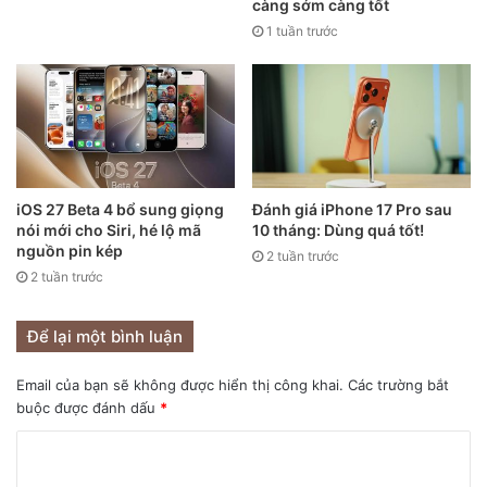
càng sớm càng tốt
háo hức với chiếc iPhone 12 mini. Đây là một trong những
1 tuần trước
mẫu điện thoại cao cấp nhỏ gọn “hiếm có, khó tìm” trên thị
trường hiện nay. Máy chia sẻ nhiều tính năng với iPhone 12
như màn hình OLED 5.4, 5G, camera kép, chip A14… nhưng
có kích thước nhỏ hơn rất nhiều, thậm chí còn nhỏ hơn cả
các mẫu iPhone 6/6s/7 với màn hình 4.7 inch.
iOS 27 Beta 4 bổ sung giọng
Đánh giá iPhone 17 Pro sau
nói mới cho Siri, hé lộ mã
10 tháng: Dùng quá tốt!
nguồn pin kép
2 tuần trước
2 tuần trước
Để lại một bình luận
Email của bạn sẽ không được hiển thị công khai.
Các trường bắt
buộc được đánh dấu
*