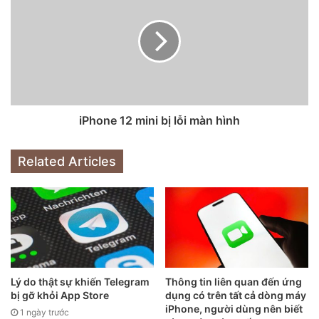
iPhone 12 mini bị lỗi màn hình
Related Articles
Lý do thật sự khiến Telegram
Thông tin liên quan đến ứng
bị gỡ khỏi App Store
dụng có trên tất cả dòng máy
Bên cạnh iPhone 12 Pro Max, cũng có một số người dùng
iPhone, người dùng nên biết
1 ngày trước