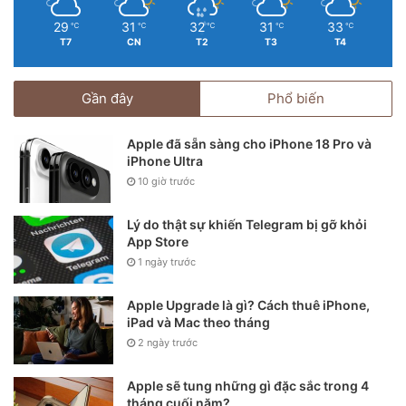
29
31
32
31
33
℃
℃
℃
℃
℃
T7
CN
T2
T3
T4
Gần đây
Phổ biến
Apple đã sẵn sàng cho iPhone 18 Pro và
iPhone Ultra
10 giờ trước
Lý do thật sự khiến Telegram bị gỡ khỏi
App Store
1 ngày trước
Apple Upgrade là gì? Cách thuê iPhone,
iPad và Mac theo tháng
2 ngày trước
Apple sẽ tung những gì đặc sắc trong 4
tháng cuối năm?