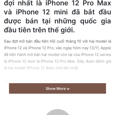
đợi nhất là iPhone 12 Pro Max
e
m
và iPhone 12 mini đã bắt đầu
a
được bán tại những quốc gia
i
l
đầu tiên trên thế giới.
Sau đợt mở bán đầu tiên hồi cuối tháng 10 với hai model là
iPhone 12 và iPhone 12 Pro, vào ngày hôm nay 13/11, Apple
đã tiến hành mở bán hai model còn lại của iPhone 12 series
là iPhone 12 mini là iPhone 12 Pro Max. Đây được đánh giá
là hai model iPhone 12 được chờ đợi nhất.
Người dùng sống tại một số quốc gia châu Á và châu Úc
như Australia, New Zealand, Nhật Bản, Singapore hay
Show More
Trung Quốc nhờ lợi thế về múi giờ nên có cơ hội được nhận
máy sớm hơn các quốc gia thuộc châu Mỹ và châu Âu.
Nhiều người dùng đã lập tức chia sẻ những hình ảnh chiếc
iPhone mới của mình ngay sau khi nhận được máy.