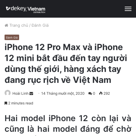
M
Trang chủ
/
Đánh Giá
Đánh Giá
iPhone 12 Pro Max và iPhone
12 mini bắt đầu đến tay người
dùng thế giới, hàng xách tay
đang rục rịch về Việt Nam
Hoài Linh
S
14 Tháng mười một, 2020
0
292
e
2 minutes read
n
d
Hai model iPhone 12 còn lại và
a
cũng là hai model đáng để chờ
n