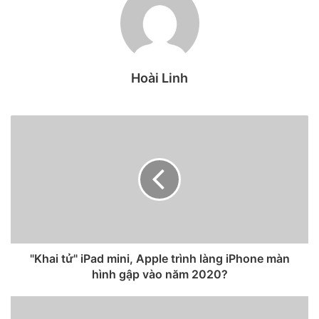
Không ngạc nhiên khi chiếc iPhone cao cấp nhất là iPhone
12 Pro Max vẫn chiếm được sự quan tâm đông đảo nhất. Ấn
tượng đầu tiên của đa số người dùng về chiếc máy này là
Hoài Linh
nó thật sự rất lớn.
“Tôi cảm thấy tôi có thể dùng nó như một
chiếc khiên chắn nếu muốn.”,
người dùng Kirk Burgess đến
từ New Zealand viết trên Twitter.
Một người dùng khác tại Nhật Bản cũng chia sẻ hình ảnh
chiếc iPhone 12 Pro Max màu Pacific Blue mà anh này mới
“tậu”. Quan trọng hơn, trong số đó là một hình ảnh so sánh
kích thước với chiếc iPhone Xs Max mà anh này thay thế, từ
đó cho phép chúng ta có một cái nhìn cận cảnh về kích
thước của chiếc iPhone 12 Pro Max so với những model đời
"Khai tử" iPad mini, Apple trình làng iPhone màn
hình gập vào năm 2020?
cũ.