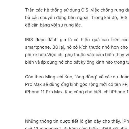
Trên các hệ thống sử dụng OIS, việc chống rung đ
bù các chuyển động bên ngoài. Trong khi đó, IBI
để cân bằng với sự rung lắc.
IBIS được đánh giá là có hiệu quả cao trên cá
smartphone. Bù lại, nó có kích thước nhỏ hơn cho
phí rẻ hơn.Việc chỉ phụ thuộc vào cảm biến thay 
biến và áp dụng nó cho bất kỳ ống kính nào trong tư
Còn theo Ming-chi Kuo, “ông đồng” về các dự đoán 
Pro Max sẽ dùng ống kính góc rộng mới có tên 7P, v
iPhone 11 Pro Max. Kuo cũng cho biết, chỉ iPhone 
Những thông tin được tiết lộ gần đây cho thấy, 
giải 12 megapixel, đi kèm cảm biến LiDAR cỡ nhỏ