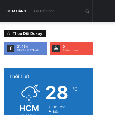
Tìm
MUA HÀNG
Theo Dõi Dekey:
kiếm
21.434
0
DEKEY VIETNAM
Subscribers
cho
Thời Tiết
28
℃
HCM
28º - 28º
88%