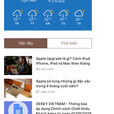
Light Rain
2.15 km/h
32
32
32
31
29
℃
℃
℃
℃
℃
T6
T7
CN
T2
T3
Gần đây
Phổ biến
Apple Upgrade là gì? Cách thuê
iPhone, iPad và Mac theo tháng
6 giờ trước
Apple sẽ tung những gì đặc sắc
trong 4 tháng cuối năm?
1 ngày trước
DEKEY VIETNAM – Thông báo
áp dụng Chính sách Chiết khấu
Khách hàng từ ngày 01/09/2026