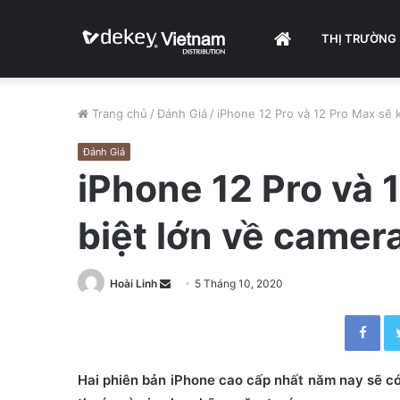
HOME
THỊ TRƯỜNG
Trang chủ
/
Đánh Giá
/
iPhone 12 Pro và 12 Pro Max sẽ 
Đánh Giá
iPhone 12 Pro và 
biệt lớn về camer
Hoài Linh
S
5 Tháng 10, 2020
e
Facebook
n
d
a
Hai phiên bản iPhone cao cấp nhất năm nay sẽ có 
n