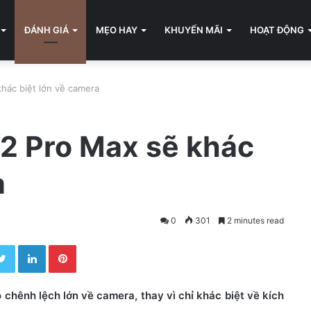
ĐÁNH GIÁ
MẸO HAY
KHUYẾN MÃI
HOẠT ĐỘNG
khác biệt lớn về camera
12 Pro Max sẽ khác
a
0
301
2 minutes read
Twitter
LinkedIn
Pinterest
chênh lệch lớn về camera, thay vì chỉ khác biệt về kích