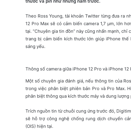
thước và pin như những năm trước.
e
m
Theo Ross Young, tài khoản Twitter từng đưa ra nh
a
12 Pro Max sẽ có cảm biến camera 1,7 µm, lớn hơn
i
tại. “Chuyên gia tin đồn” này cũng nhấn mạnh, chỉ
l
trang bị cảm biến kích thước lớn giúp iPhone thế
sáng yếu.
Thông số camera giữa iPhone 12 Pro và iPhone 12 P
Một số chuyên gia đánh giá, nếu thông tin của Ros
trong việc phân biệt phiên bản Pro và Pro Max. Hi
phân biệt thông qua kích thước máy và dung lượng p
Trích nguồn tin từ chuỗi cung ứng trước đó, Digit
sẽ hỗ trợ công nghệ chống rung dịch chuyển cả
(OIS) hiện tại.