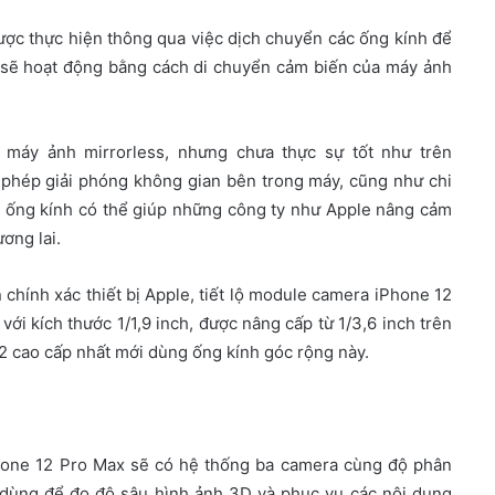
ược thực hiện thông qua việc dịch chuyển các ống kính để
S sẽ hoạt động bằng cách di chuyển cảm biến của máy ảnh
c máy ảnh mirrorless, nhưng chưa thực sự tốt như trên
 phép giải phóng không gian bên trong máy, cũng như chi
vì ống kính có thể giúp những công ty như Apple nâng cảm
ơng lai.
chính xác thiết bị Apple, tiết lộ module camera iPhone 12
ới kích thước 1/1,9 inch, được nâng cấp từ 1/3,6 inch trên
12 cao cấp nhất mới dùng ống kính góc rộng này.
iPhone 12 Pro Max sẽ có hệ thống ba camera cùng độ phân
 dùng để đo độ sâu hình ảnh 3D và phục vụ các nội dung