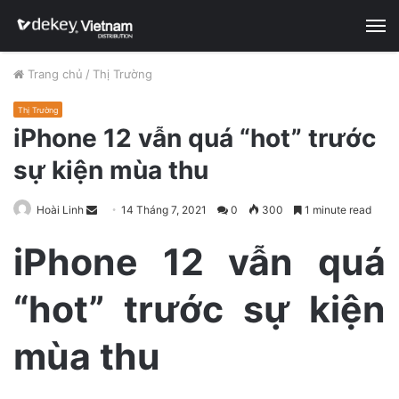
M
Trang chủ
/
Thị Trường
Thị Trường
iPhone 12 vẫn quá “hot” trước
sự kiện mùa thu
Hoài Linh
S
14 Tháng 7, 2021
0
300
1 minute read
e
iPhone 12 vẫn quá
n
d
“hot” trước sự kiện
a
n
e
mùa thu
m
a