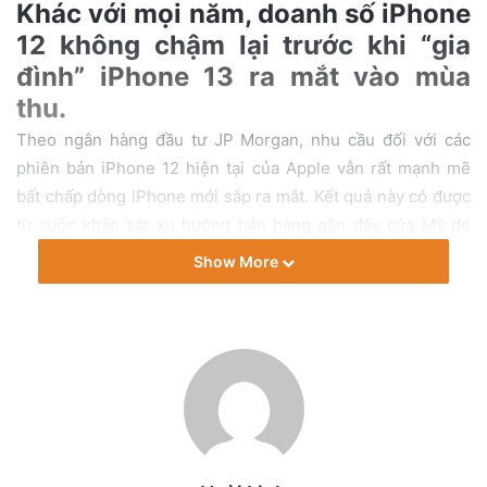
i
Khác với mọi năm, doanh số iPhone
l
12 không chậm lại trước khi “gia
đình” iPhone 13 ra mắt vào mùa
thu.
Theo ngân hàng đầu tư JP Morgan, nhu cầu đối với các
phiên bản iPhone 12 hiện tại của Apple vẫn rất mạnh mẽ
bất chấp dòng iPhone mới sắp ra mắt. Kết quả này có được
từ cuộc khảo sát xu hướng bán hàng gần đây của Mỹ do
Wave7 Research thực hiện. Cuộc khảo sát đã phân tích
Show More
doanh số bán hàng trên các nhà mạng khác nhau vào tháng
6/ 2021.