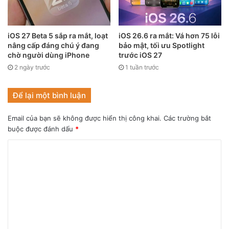
nhờ chế Zoom và ống kính tele của nó.
Trong bản ghi nhớ gửi tới các nhà đầu tư, Chatterjee viết:
iOS 27 Beta 5 sắp ra mắt, loạt
iOS 26.6 ra mắt: Vá hơn 75 lỗi
nâng cấp đáng chú ý đang
bảo mật, tối ưu Spotlight
“Trên khắp các cửa hàng, các đại diện cho thấy khách hàng
chờ người dùng iPhone
trước iOS 27
vẫn mua iPhone trước thời điểm ra mắt iPhone 13, giúp
2 ngày trước
1 tuần trước
nâng doanh số mạnh mẽ”. Điều này cho thấy sức ảnh
hưởng của dòng iPhone 12 là không hề nhỏ. Tại Việt Nam,
Để lại một bình luận
bộ ba iPhone 12/ iPhone 12 Pro/ iPhone 12 Pro Max cũng
rất đắt hàng dù có giá bán cao.
Email của bạn sẽ không được hiển thị công khai.
Các trường bắt
buộc được đánh dấu
*