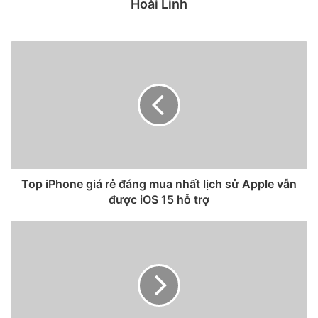
Hoài Linh
Dữ liệu bán hàng cho thấy Apple sẽ đạt được doanh số bán
iPhone tốt hơn trong quý 2 này. Apple cũng có lượng hàng
trữ kho lớn hơn so với các nhà sản xuất Android khi tình
trạng thiếu chip và linh kiện diễn ra nghiêm trọng.
Top iPhone giá rẻ đáng mua nhất lịch sử Apple vẫn
được iOS 15 hỗ trợ
Nhà phân tích Samik Chatterjee của JP Morgan cho biết
thêm, thị phần của Samsung vào tháng 6/ 2021 đã giảm
nhẹ so với tháng trước. Nguyên nhân chủ yếu là do thiếu
hàng tồn kho. Mặt khác, thị phần của Apple trên thị trường
trong cùng thời kỳ thay đổi rất ít.