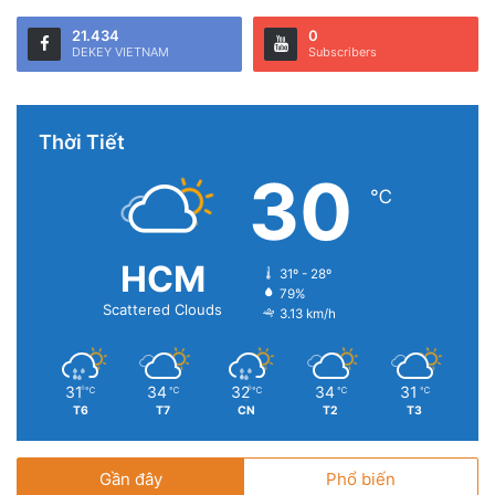
21.434
0
DEKEY VIETNAM
Subscribers
Thời Tiết
30
℃
HCM
31º - 28º
79%
Scattered Clouds
3.13 km/h
31
34
32
34
31
℃
℃
℃
℃
℃
T6
T7
CN
T2
T3
Gần đây
Phổ biến