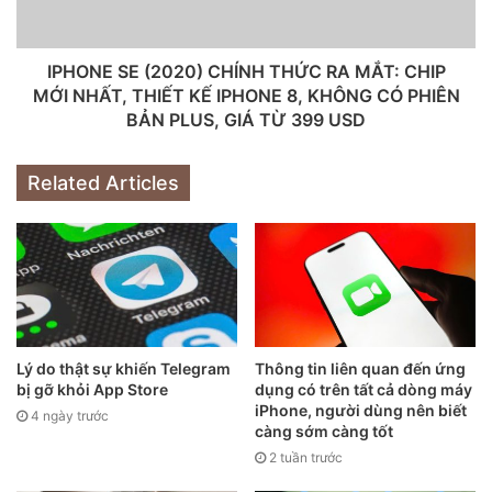
mua iPhone mới sau khi Singapore thông báo mở cửa
biên giới với người dân Việt Nam. Ảnh:
Tom’s Guide
.
IPHONE SE (2020) CHÍNH THỨC RA MẮT: CHIP
MỚI NHẤT, THIẾT KẾ IPHONE 8, KHÔNG CÓ PHIÊN
Theo nhân viên VietJet Air, công ty này sẽ mở bán vé bay
BẢN PLUS, GIÁ TỪ 399 USD
từ Việt Nam sang Singapore vào ngày 25/10, giá vé từ
879.000 đồng cho hành khách bay một chiều.
Related Articles
“Để có thể thực hiện hành trình bay, khách hàng nên đến
lãnh sự quán của Singapore kiểm tra thông tin, làm thủ tục
trước khi đặt vé”, nhân viên của VietJet Air nói.
Hãng hàng không Vietnam Airlines cho biết vẫn chưa có
thông tin về ngày mở bán vé bay từ Việt Nam sang
Lý do thật sự khiến Telegram
Thông tin liên quan đến ứng
Singapore.
bị gỡ khỏi App Store
dụng có trên tất cả dòng máy
iPhone, người dùng nên biết
4 ngày trước
càng sớm càng tốt
Các nguồn tin rò rỉ cho rằng Apple sẽ công bố iPhone 12
2 tuần trước
tại sự kiện ngày 13/10 và những mở bán từ ngày 23/10. Như