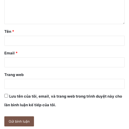
cách ly 14 ngày khi về Việt Nam, nên giá của những chiếc
iPhone đầu tiên không dưới 200 triệu đồng.
Tên
*
Email
*
Trang web
Lưu tên của tôi, email, và trang web trong trình duyệt này cho
Các thông tin rò rỉ cho rằng iPhone mới sẽ được trang bị
lần bình luận kế tiếp của tôi.
công nghệ 5G. Ảnh:
Macrumors.
Trong khi đó, ông Tuấn Thanh, chủ cửa hàng trên đường