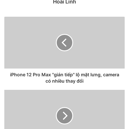
Hoài Linh
Singapore Airlines sẽ mở bán vé bay từ Việt Nam sang
Singapore vào ngày 8/10, giá vé từ 5.418.000 đồng cho
khách hàng bay một chiều. Trong thời gian đầu hoạt động
trở lại, mỗi ngày Singapore Airlines chỉ có một chuyến bay
từ Việt Nam sang Singapore vào lúc 12h30.
iPhone 12 Pro Max "gián tiếp" lộ mặt lưng, camera
có nhiều thay đổi
Một số dân buôn cho biết đã có kế hoạch xếp hàng