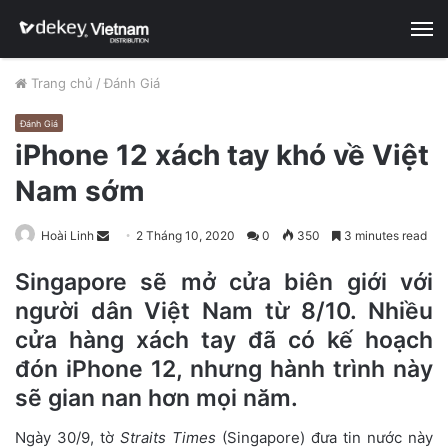
M
Trang chủ
/
Đánh Giá
Đánh Giá
iPhone 12 xách tay khó về Việt
Nam sớm
Hoài Linh
S
2 Tháng 10, 2020
0
350
3 minutes read
e
Singapore sẽ mở cửa biên giới với
n
người dân Việt Nam từ 8/10. Nhiều
d
a
cửa hàng xách tay đã có kế hoạch
n
đón iPhone 12, nhưng hành trình này
e
sẽ gian nan hơn mọi năm.
m
a
Ngày 30/9, tờ
Straits Times
(Singapore) đưa tin nước này