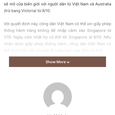
i
sẽ mở cửa biên giới với người dân từ Việt Nam và Australia
l
(trừ bang Victoria) từ 8/10.
Với quyết định này, công dân Việt Nam có thể xin giấy phép
thông hành hàng không để nhập cảnh vào Singapore từ
1/10. Ngày sớm nhất họ có thể tới Singapore là 8/10. Nếu
nhận được giấy phép thông hành, công dân Việt Nam có
thể thực hiện các chuyến đi ngắn hạn, bao gồm du lịch.
Show More
Sau khi đến sân bay của Singapore, khách phải trải qua
một cuộc xét nghiệm. Nếu kết quả âm tính, họ được phép
đi lại tại Singapore và không phải cách ly. Tuy nhiên, các du
khách buộc phải sử dụng một ứng dụng theo dấu trong thời
gian ở đất nước này. Điều kiện áp dụng cho tất cả tình trạng
sức khỏe.
Ít chuyến bay hoạt động