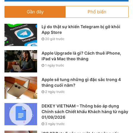
đổi về mặt vật lý trong năm nay, nhưng Apple Watch sẽ làm
được điều đó.
Gần đây
Phổ biến
Các tin đồn cho thấy, Apple Watch 7 sẽ có kích thước 41mm
Lý do thật sự khiến Telegram bị gỡ khỏi
App Store
và 45mm, lớn hơn một chút so với tùy chọn 40mm và
20 giờ trước
44mm hiện tại. Điều này sẽ tạo ra một thiết kế mới, cạnh
phẳng, đánh dấu sự thay đổi đáng kể so với các cạnh cong
Apple Upgrade là gì? Cách thuê iPhone,
mà Apple đã sử dụng kể từ khi thiết bị ra mắt năm 2015.
iPad và Mac theo tháng
Các báo cáo từ Bloomberg và các nguồn tin cho thấy, viền
1 ngày trước
màn hình của đồng hồ cũng có thể thu nhỏ lại, cho phép
Apple sẽ tung những gì đặc sắc trong 4
trải nghiệm xem dễ hơn.
tháng cuối năm?
2 ngày trước
DEKEY VIETNAM – Thông báo áp dụng
Chính sách Chiết khấu Khách hàng từ ngày
01/09/2026
3 ngày trước