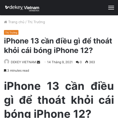
M
Trang chủ
/
Thị Trường
Thị Trường
iPhone 13 cần điều gì để thoát
khỏi cái bóng iPhone 12?
DEKEY VIETNAM
S
14 Tháng 9, 2021
0
363
e
3 minutes read
n
d
iPhone 13 cần điều
a
n
gì để thoát khỏi cái
e
m
bóng iPhone 12?
a