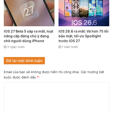
iOS 27 Beta 5 sắp ra mắt, loạt
iOS 26.6 ra mắt: Vá hơn 75 lỗi
nâng cấp đáng chú ý đang
bảo mật, tối ưu Spotlight
chờ người dùng iPhone
trước iOS 27
3 ngày trước
1 tuần trước
Để lại một bình luận
Email của bạn sẽ không được hiển thị công khai.
Các trường bắt
buộc được đánh dấu
*
Mạng 5G chính là điểm sáng của dòng iPhone 12 năm
ngoái.
Nhiều tin đồn cho rằng iPhone 13 chỉ là bản nâng cấp của
iPhone 12 năm ngoái. Cho dù Apple gọi chiếc iPhone tiếp
theo của mình là iPhone 12S hay iPhone 13, điều quan