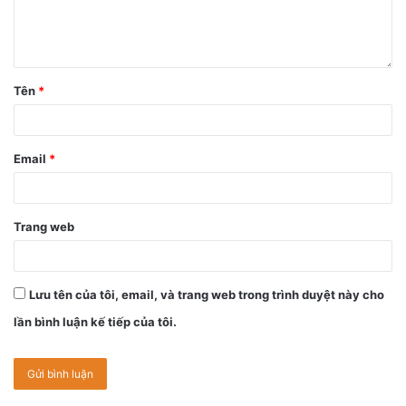
trọng là liệu công ty có tích hợp cho iPhone 2021 đủ các
tính năng để ghi dấu ấn sau một trong những lần ra mắt
iPhone lớn nhất từ ​​trước đến nay hay không.
Tên
*
Email
*
Trang web
Lưu tên của tôi, email, và trang web trong trình duyệt này cho
lần bình luận kế tiếp của tôi.