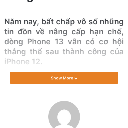
i
l
Năm nay, bất chấp vô số những
tin đồn về nâng cấp hạn chế,
dòng Phone 13 vẫn có cơ hội
thắng thế sau thành công của
iPhone 12.
Năm ngoái, Apple đã khai thác mạng 5G như một trong
Show More
những tính năng mới và quan trọng của iPhone 12, hứa hẹn
tốc độ tải xuống nhanh hơn và độ tin cậy cao hơn.
Với iPhone 13 của năm nay, “Nhà Táo” đang chuẩn bị cho
bước đột phá lớn tiếp theo của mình.