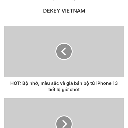
DEKEY VIETNAM
Ảnh concept loạt iPhone 13 năm nay.
HOT: Bộ nhớ, màu sắc và giá bán bộ tứ iPhone 13
tiết lộ giờ chót
“Gã khổng lồ” công nghệ ​​sẽ tung dòng iPhone mới vào
ngày 14/9, có thể trang bị cho chúng khả năng thực hiện
cuộc gọi khẩn cấp ngay cả khi không có tín hiệu di động.
Tuy nhiên, theo báo cáo từ Bloomberg, khả năng kết nối vệ
tinh có thể sẽ không xuất hiện trong năm nay. Bất chấp