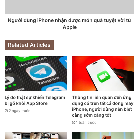
“Xanh Thái Bình Dương” – Pacific Blue của iPhone 12 Pro
và iPhone 12 Pro Max có màu nhạt hơn so với màu “Xanh
Người dùng iPhone nhận được món quà tuyệt vời từ
dương” – Blue của iPhone 12 và iPhone 12 mini. Tình trạng
Apple
tương tự cũng diễn ra trong “gia đình” iPhone 11 (“Midnight
Green” – Xanh lục và “Green” – xanh lá cây). Cùng với đó,
Related Articles
chất liệu ở mặt lưng của phiên bản thường và Pro cũng
khác nhau (bóng và mờ).
Lý do thật sự khiến Telegram
Thông tin liên quan đến ứng
bị gỡ khỏi App Store
dụng có trên tất cả dòng máy
iPhone, người dùng nên biết
2 ngày trước
càng sớm càng tốt
1 tuần trước