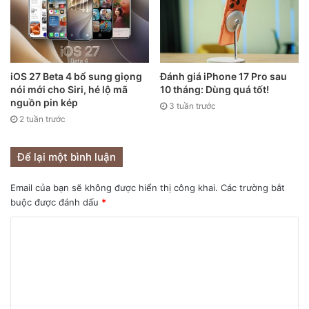
Ảnh render iPhone 13 màu cam.
Các kết xuất ở đây cho thấy iPhone 13 màu cam sáng, có
iOS 27 Beta 4 bổ sung giọng
Đánh giá iPhone 17 Pro sau
nói mới cho Siri, hé lộ mã
10 tháng: Dùng quá tốt!
thể đồng nghĩa với việc iPhone 13 Pro và iPhone 13 Pro
nguồn pin kép
3 tuần trước
Max có thể có màu nhạt hơn – ví dụ như màu đồng thay vì
2 tuần trước
màu cam. Hoặc đây có thể là một trong những màu sắc
dành cho iPhone thường, không có màu tương ứng trong
Để lại một bình luận
phiên bản iPhone Pro.
Email của bạn sẽ không được hiển thị công khai.
Các trường bắt
buộc được đánh dấu
*