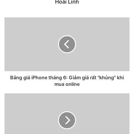
Hoài Linh
Bảng giá iPhone tháng 6: Giảm giá rất "khủng" khi
mua online
Ảnh render iPhone 13 màu cam.
Đây là một màu khá sáng và nổi bật. Apple thường chia màu
đại diện thành 2 trường phái khác nhau, ví dụ như màu