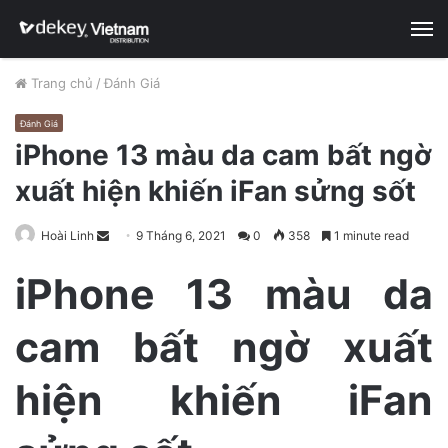
M
Trang chủ
/
Đánh Giá
Đánh Giá
iPhone 13 màu da cam bất ngờ
xuất hiện khiến iFan sửng sốt
Hoài Linh
S
9 Tháng 6, 2021
0
358
1 minute read
e
iPhone 13 màu da
n
d
cam bất ngờ xuất
a
n
e
hiện khiến iFan
m
a