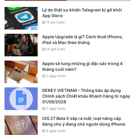
Lý do thật sự khiến Telegram bị gỡ khỏi
iPhone 13 vẫn sẽ giữ lại thiết kế cạnh phẳng.
App Store
13 giờ trước
Dự kiến, cụm camera của iPhone 13 sẽ được nâng cấp so
với iPhone 12. Thiết bị có thể được bổ sung ống kính tiềm
Apple Upgrade là gì? Cách thuê iPhone,
iPad và Mac theo tháng
vọng để cải thiện khả năng thu phóng, một ống kính góc
24 giờ trước
siêu rộng nâng cấp để chụp ảnh ở chế độ ban đêm và cảm
biến LiDAR sẽ có trên tất cả các phiên bản thay vì chỉ Pro
Apple sẽ tung những gì đặc sắc trong 4
và Pro Max.
tháng cuối năm?
2 ngày trước
Sự trở lại của Touch ID
DEKEY VIETNAM – Thông báo áp dụng
Chính sách Chiết khấu Khách hàng từ ngày
01/09/2026
2 ngày trước
iOS 27 Beta 5 sắp ra mắt, loạt nâng cấp
đáng chú ý đang chờ người dùng iPhone
3 ngày trước