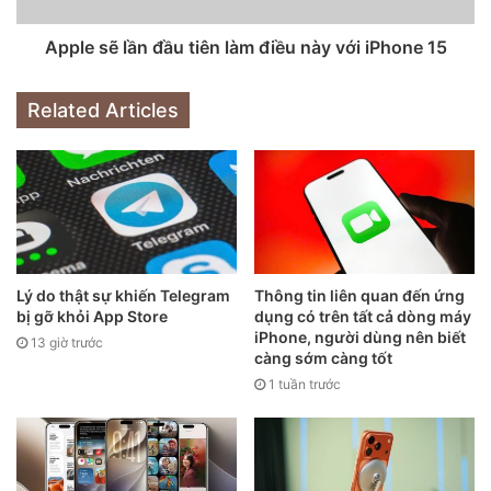
Theo nhà phân tích Ming-Chi Kuo, giống như loạt iPhone
Apple sẽ lần đầu tiên làm điều này với iPhone 15
12, “gia đình” iPhone 13 sẽ có bốn mẫu: iPhone 13, iPhone
13 Mini, iPhone 13 Pro và iPhone 13 ProMax.
Related Articles
Lý do thật sự khiến Telegram
Thông tin liên quan đến ứng
bị gỡ khỏi App Store
dụng có trên tất cả dòng máy
iPhone, người dùng nên biết
13 giờ trước
càng sớm càng tốt
1 tuần trước
Bộ tứ iPhone 12.