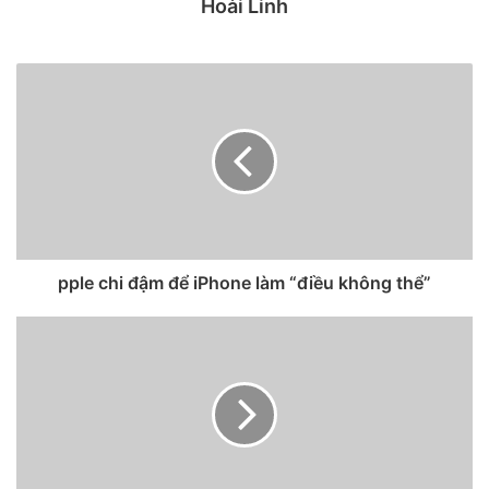
Hoài Linh
iPhone 12.
pple chi đậm để iPhone làm “điều không thể”
Dưới đây là tổng hợp tất cả các tin đồn ban đầu xung quanh
thông số kỹ thuật của iPhone 13, bao gồm giá bán, camera,
kích thước và độ phân giải màn hình,.. giúp người dùng lập
kế hoạch mua hàng.
4 thành viên iPhone 13