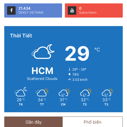
Camera mới và cải tiến bên trong
21.434
0
DEKEY VIETNAM
Subscribers
iPhone 12 chỉ có camera sau kép, bao gồm camera thường,
camera siêu rộng, phía trước có camera selfie, ảnh chụp ở
chế độ ban đêm – Night Mode đều có trên tất cả các
Thời Tiết
camera, chế độ HDR cải tiến. Ngoài ra, iPhone 12
29
Pro/ iPhone 12 Pro Max có thêm ống kính tele và zoom
℃
2,5x (chỉ trên iPhone 12 Pro Max).
HCM
29º - 26º
78%
Scattered Clouds
3.03 km/h
29
34
31
32
33
℃
℃
℃
℃
℃
T6
T7
CN
T2
T3
Gần đây
Phổ biến