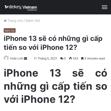
M
Trang chủ
/
Đánh Giá
Đánh Giá
iPhone 13 sẽ có những gì cấp
tiến so với iPhone 12?
Hoài Linh
S
11 Tháng 5, 2021
0
342
3 minutes read
e
iPhone 13 sẽ có
n
d
những gì cấp tiến so
a
n
e
với iPhone 12?
m
a