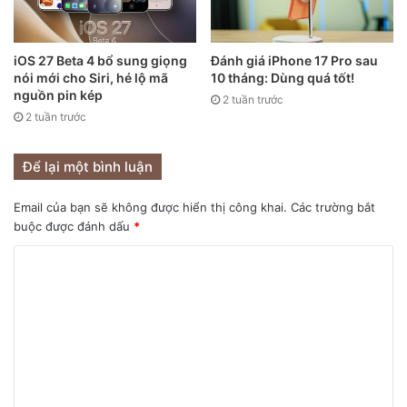
iPhone 13 không được mong đợi là một bản nâng cấp kỹ
thuật lớn từ iPhone 12 – iPhone đầu tiên hỗ trợ 5G. Do đó,
các nhà phân tích dự đoán dòng iPhone 13 sẽ có giá tương
iOS 27 Beta 4 bổ sung giọng
Đánh giá iPhone 17 Pro sau
nói mới cho Siri, hé lộ mã
10 tháng: Dùng quá tốt!
đương với loạt iPhone 12. Cũng có thể Apple sẽ giảm giá
nguồn pin kép
2 tuần trước
iPhone 13 xuống một chút như cách mà Samsung đã làm
2 tuần trước
với Galaxy S20 FE và Pixel 5 của Google vào năm 2020.
Năm nay, chiếc Galaxy S21 cũng tự hào có mức giá thấp
Để lại một bình luận
hơn so với “người tiền nhiệm”.
Email của bạn sẽ không được hiển thị công khai.
Các trường bắt
Tốc độ làm mới cao
buộc được đánh dấu
*