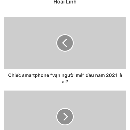
tốt, vì nguồn tin cho rằng thiết bị sẽ có viền lớn hơn một
Hoài Linh
chút so với iPhone 12.
Chiếc smartphone “vạn người mê” đầu năm 2021 là
ai?
iPhone 8 là chiếc iPhone cao cấp cuối cùng có phong cách
thiết kế cũ.