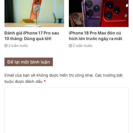
Liệu nguyên mẫu iPhone 12S hướng đến điều gì khác?
Vẫn có một khả năng là nguyên mẫu nói trên đề cập tới
Đánh giá iPhone 17 Pro sau
iPhone 18 Pro Max đón cú
camera dưới màn hình. Các bằng sáng chế do Apple nộp
10 tháng: Dùng quá tốt!
hích lớn trước ngày ra mắt
cho thấy công ty muốn đặt các cảm biến bên dưới màn hình
2 tuần trước
2 tuần trước
để loại bỏ phần “tai thỏ”. Nguồn tin quen thuộc – Ice
Universe đã khẳng định “tai thỏ” của iPhone có thể “biến
Để lại một bình luận
mất không dấu vết” vào năm 2021.
Email của bạn sẽ không được hiển thị công khai.
Các trường bắt
buộc được đánh dấu
*