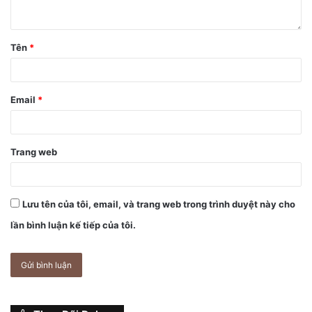
Tên
*
Dòng iPhone trong 03 năm nay vẫn duy trì “tai thỏ”.
Hầu hết các báo cáo cũng gợi ý các iPhone tiếp theo sẽ có
Email
*
cảm biến vân tay Touch ID dưới màn hình. Cảm biến quét
khuôn mặt Face ID sẽ vẫn được giữ nguyên vì nó cũng
được coi là hữu ích cho thực tế tăng cường – AR và nhiếp
Trang web
ảnh.
Khi thiết kế của loạt iPhone 2021 còn chưa ngã ngũ, iFan
Lưu tên của tôi, email, và trang web trong trình duyệt này cho
sẽ còn ngóng đợi các tin đồn về chúng. Chúng tôi sẽ tiếp
lần bình luận kế tiếp của tôi.
tục cập nhật thêm thông tin về dòng sản phẩm này trong
các tin bài tiếp theo, mời quý độc giả đón đọc.