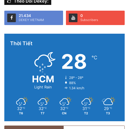
Theo Dõi Dekey:
21.434
0
DEKEY VIETNAM
Subscribers
Thời Tiết
28
℃
HCM
28º - 28º
88%
Light Rain
1.34 km/h
32
32
32
31
29
℃
℃
℃
℃
℃
T6
T7
CN
T2
T3