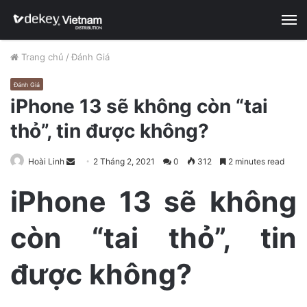
M
Trang chủ
/
Đánh Giá
Đánh Giá
iPhone 13 sẽ không còn “tai
thỏ”, tin được không?
Hoài Linh
S
2 Tháng 2, 2021
0
312
2 minutes read
e
iPhone 13 sẽ không
n
d
còn “tai thỏ”, tin
a
n
e
được không?
m
a