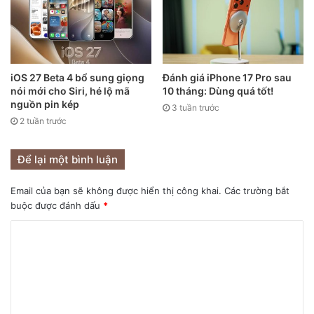
iOS 27 Beta 4 bổ sung giọng
Đánh giá iPhone 17 Pro sau
nói mới cho Siri, hé lộ mã
10 tháng: Dùng quá tốt!
nguồn pin kép
3 tuần trước
2 tuần trước
Để lại một bình luận
iPhone 13 sẽ có ROM lên tới 1TB.
Email của bạn sẽ không được hiển thị công khai.
Các trường bắt
buộc được đánh dấu
*
Với việc Apple hiện đang bán các mẫu iPhone 12 Pro với
128GB, 256GB và 512GB, iPhone 13 của năm nay có thể
đẩy tùy chọn bộ nhớ trong cơ bản lên 128GB và loại bỏ
phiên bản tiêu chuẩn 64GB. Counterpoint cho biết 128GB
đang nhanh chóng trở thành tiêu chuẩn tối thiểu cho dung
lượng bộ nhớ ở phân khúc cận cao cấp đến cao cấp trên thị