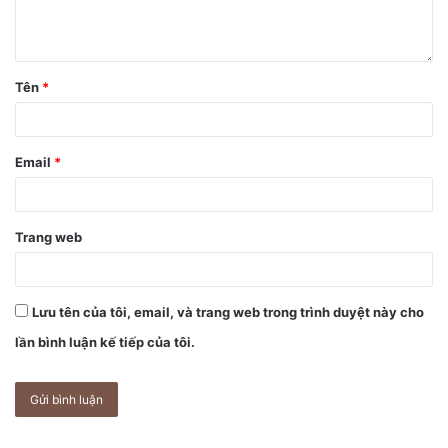
trường.
Tên
*
Email
*
Trang web
Lưu tên của tôi, email, và trang web trong trình duyệt này cho
lần bình luận kế tiếp của tôi.
Tùy chọn bộ nhớ 128GB đang trở thành tiêu chuẩn mới cho
smartphone.