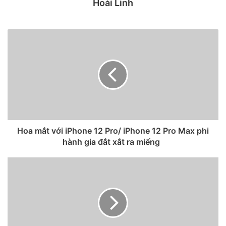
Hoài Linh
Counterpoint Research cho biết ngành công nghiệp điện
thoại thông minh vào năm 2020 đã vượt mốc 100GB về
dung lượng lưu trữ trung bình. Apple là công ty thứ hai có
người dùng yêu cầu các tùy chọn bộ nhớ trung bình cao
hơn. Huawei dẫn đầu với bộ nhớ trung bình 150GB.
Hoa mắt với iPhone 12 Pro/ iPhone 12 Pro Max phi
hành gia đắt xắt ra miếng
Nhu cầu về dung lượng bộ nhớ trong của các dòng
smartphone trên thị trường.