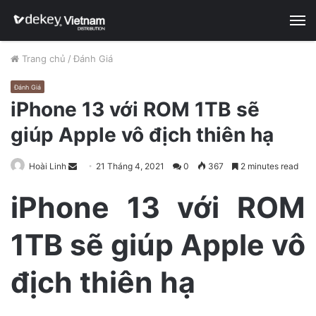
M
Trang chủ
/
Đánh Giá
Đánh Giá
iPhone 13 với ROM 1TB sẽ
giúp Apple vô địch thiên hạ
Hoài Linh
S
21 Tháng 4, 2021
0
367
2 minutes read
e
iPhone 13 với ROM
n
d
1TB sẽ giúp Apple vô
a
n
e
địch thiên hạ
m
a