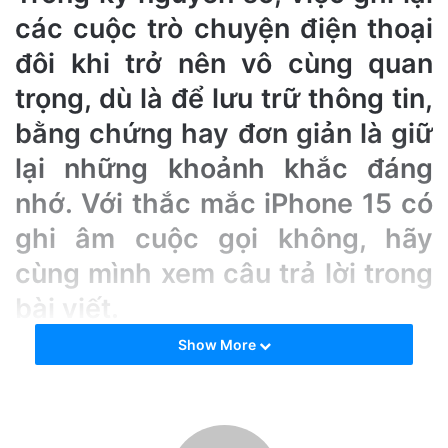
e
các cuộc trò chuyện điện thoại
m
a
đôi khi trở nên vô cùng quan
i
trọng, dù là để lưu trữ thông tin,
l
bằng chứng hay đơn giản là giữ
lại những khoảnh khắc đáng
nhớ. Với thắc mắc iPhone 15 có
ghi âm cuộc gọi không, hãy
cùng mình xem câu trả lời trong
bài viết.
Show More
1. iPhone 15 có ghi âm cuộc gọi
không?
Các mẫu iPhone 15, iPhone 15 Plus, iPhone 15 Pro
và iPhone 15 Pro Max có tính năng ghi âm cuộc gọi tích