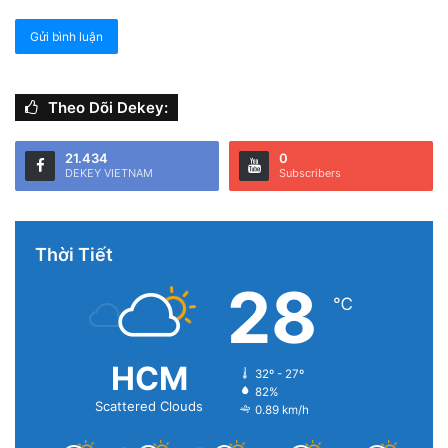
Theo Dõi Dekey:
21.434
0
DEKEY VIETNAM
Subscribers
Thời Tiết
28
℃
HCM
32º - 27º
82%
Scattered Clouds
0.89 km/h