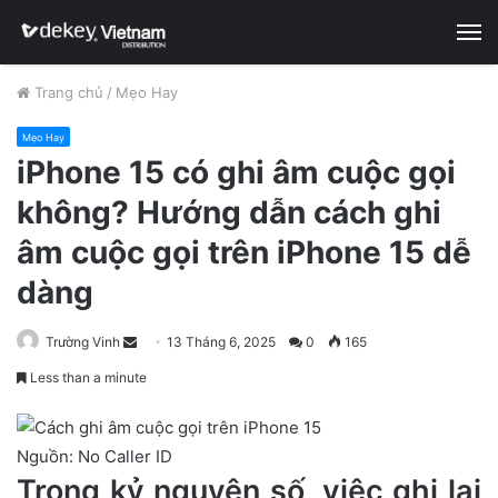
M
Trang chủ
/
Mẹo Hay
Mẹo Hay
iPhone 15 có ghi âm cuộc gọi
không? Hướng dẫn cách ghi
âm cuộc gọi trên iPhone 15 dễ
dàng
Trường Vinh
S
13 Tháng 6, 2025
0
165
e
Less than a minute
n
d
a
Nguồn: No Caller ID
n
Trong kỷ nguyên số, việc ghi lại