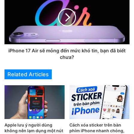
iPhone 17 Air sẽ mỏng đến mức khó tin, bạn đã biết
chưa?
Bước 2
. Kết thúc cuộc gọi, bản ghi âm sẽ được lưu vào ứng
dụng
Ghi chú
.
Related Articles
Giờ đây, việc ghi âm cuộc gọi trên iPhone 15 đã trở nên dễ
dàng hơn bao giờ hết, giúp bạn quản lý thông tin hiệu quả
hơn.
Apple lưu ý người dùng
Cách xóa sticker trên bàn
không nên lạm dụng một nút
phím iPhone nhanh chóng,