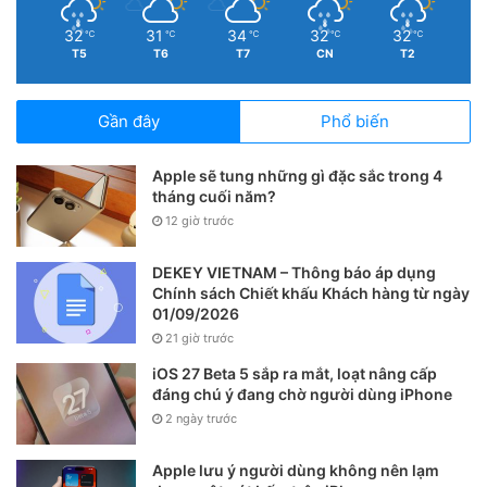
32
31
34
32
32
℃
℃
℃
℃
℃
T5
T6
T7
CN
T2
Gần đây
Phổ biến
Apple sẽ tung những gì đặc sắc trong 4
tháng cuối năm?
12 giờ trước
DEKEY VIETNAM – Thông báo áp dụng
Chính sách Chiết khấu Khách hàng từ ngày
01/09/2026
21 giờ trước
iOS 27 Beta 5 sắp ra mắt, loạt nâng cấp
đáng chú ý đang chờ người dùng iPhone
2 ngày trước
Apple lưu ý người dùng không nên lạm