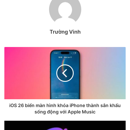
hợp nếu đã cài đặt phiên bản iOS 18.1 hoặc mới hơn.
2. Cách ghi âm cuộc gọi trên iPhone
15
Trường Vinh
Bước 1
. Khi gọi điện, bạn nhấn vào biểu
Ghi âm cuộc
gọi
để ghi âm.
iOS 26 biến màn hình khóa iPhone thành sân khấu
sống động với Apple Music