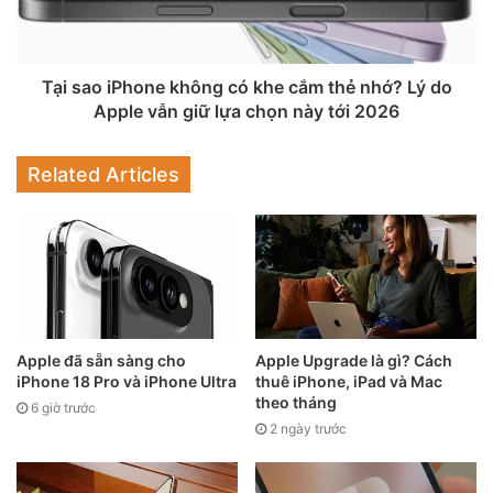
loại bỏ phần cứng này khỏi dòng sản phẩm.
Tại sao iPhone không có khe cắm thẻ nhớ? Lý do
Apple vẫn giữ lựa chọn này tới 2026
Related Articles
Cũng theo lập luận từ thị trường, hệ thống Samsung từng
Apple đã sẵn sàng cho
Apple Upgrade là gì? Cách
iPhone 18 Pro và iPhone Ultra
thuê iPhone, iPad và Mac
triển khai trên Galaxy S9 có thể chỉ là phiên bản “nhập
theo tháng
6 giờ trước
môn” vì người dùng chỉ chọn được hai mức khẩu độ. Nếu
2 ngày trước
Apple đưa nâng cấp này lên iPhone 18 Pro gần 8 năm sau,
thị trường có thể kỳ vọng cách triển khai hoàn thiện hơn,