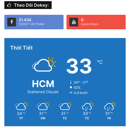
Theo Dõi Dekey:
21.434
0
DEKEY VIETNAM
Subscribers
Thời Tiết
33
℃
HCM
34º - 27º
62%
Scattered Clouds
4.9 km/h
34
31
31
30
31
℃
℃
℃
℃
℃
T7
CN
T2
T3
T4