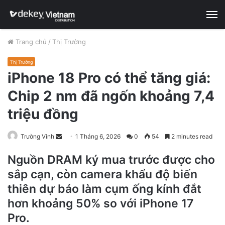
M
Trang chủ
/
Thị Trường
Thị Trường
iPhone 18 Pro có thể tăng giá:
Chip 2 nm đã ngốn khoảng 7,4
triệu đồng
Trường Vinh
S
1 Tháng 6, 2026
0
54
2 minutes read
e
Nguồn DRAM ký mua trước được cho
n
sắp cạn, còn camera khẩu độ biến
d
a
thiên dự báo làm cụm ống kính đắt
n
hơn khoảng 50% so với iPhone 17
e
Pro.
m