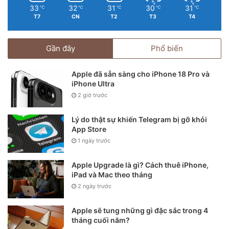
một bản nâng cấp thú vị.
33
32
31
30
31
℃
℃
℃
℃
℃
T7
CN
T2
T3
T4
Gần đây
Phổ biến
Apple đã sẵn sàng cho iPhone 18 Pro và
iPhone Ultra
2 giờ trước
Lý do thật sự khiến Telegram bị gỡ khỏi
App Store
1 ngày trước
Ảnh concept dòng iPhone 17.
Apple Upgrade là gì? Cách thuê iPhone,
iPad và Mac theo tháng
Về phía iPhone 17 Pro, Apple có thể đang cân nhắc nâng
2 ngày trước
cấp ống kính tele 48MP, hỗ trợ zoom 3,5x. Trước đó, những
chiếc iPhone Pro chỉ có ống kính zoom 12MP cũ kỹ.
Apple sẽ tung những gì đặc sắc trong 4
tháng cuối năm?