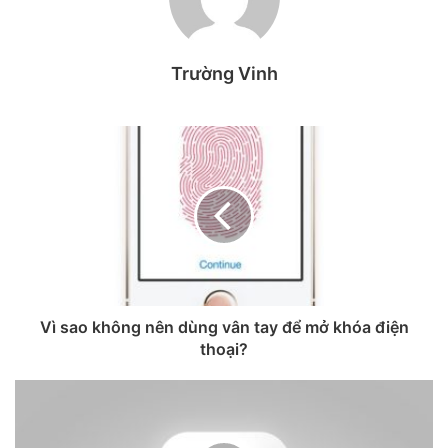
Trường Vinh
Trong cuộc họp báo cáo tài chính quý 1 vào tuần trước,
Apple dự đoán, chính sách thuế quan sẽ khiến hãng tốn
900 triệu USD trong quý 2.
Điều đó không có nghĩa là Apple sẽ chuyển những chi phí
sang khách hàng của mình. Công ty đang thực hiện các
bước để giảm thiểu tác động của thuế quan bằng cách
chuyển nhiều sản phẩm sang Mỹ. Theo CEO Tim Cook, ​​
phần lớn iPhone được bán ra từ tháng 4 – 6 sẽ có nguồn
gốc từ Ấn Độ.
Vì sao không nên dùng vân tay để mở khóa điện
thoại?
Trong một thị trường biến động, liệu iFan có nên mua ngay
iPhone hay không? Dưới đây là một số lời khuyên của các
chuyên gia từ Tom’s Guide, giúp người dùng cân nhắc dễ