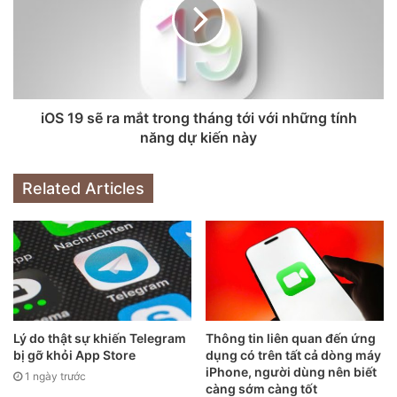
dàng hơn.
Lý do để mua iPhone 16 ngay bây giờ
Nếu nâng cấp lên dòng iPhone 16 mới nhất, người dùng sẽ
phải chi từ 16,19 triệu đồng iPhone 16e; 19,19 triệu
iOS 19 sẽ ra mắt trong tháng tới với những tính
năng dự kiến này
đồng cho iPhone 16; 22,29 triệu đồng cho iPhone 16
Plus; 25,19 triệu đồng cho iPhone 16 Pro và 30,99 triệu
đồng cho iPhone 16 Pro Max.
Related Articles
Lý do thật sự khiến Telegram
Thông tin liên quan đến ứng
bị gỡ khỏi App Store
dụng có trên tất cả dòng máy
iPhone, người dùng nên biết
1 ngày trước
càng sớm càng tốt