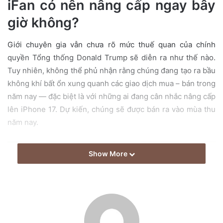
iFan có nên nâng cấp ngay bây
a
giờ không?
i
l
Giới chuyên gia vẫn chưa rõ mức thuế quan của chính
quyền Tổng thống Donald Trump sẽ diễn ra như thế nào.
Tuy nhiên, không thể phủ nhận rằng chúng đang tạo ra bầu
không khí bất ổn xung quanh các giao dịch mua – bán trong
năm nay — đặc biệt là với những ai đang cân nhắc nâng cấp
lên iPhone 17. Dự kiến, chúng sẽ được bán ra vào mùa thu
năm nay.
Show More