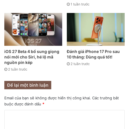
1 tuần trước
Ảnh minh họa.
Đây đều là những chiếc iPhone mạnh mẽ và bền bỉ.
Chúng cũng chụp được những bức ảnh đẹp nhất và cung
cấp nhiều tính năng nhất.
iOS 27 Beta 4 bổ sung giọng
Đánh giá iPhone 17 Pro sau
nói mới cho Siri, hé lộ mã
10 tháng: Dùng quá tốt!
Liệu các mẫu iPhone 17 có tốt hơn dòng iPhone 16
nguồn pin kép
2 tuần trước
hay không? Chắc chắn là có, mỗi thế hệ iPhone tiếp theo
2 tuần trước
đều vượt trội hơn thế hệ trước nhưng không đáng kể.
Để lại một bình luận
Nâng cấp ngay để trải nghiệm Apple Intelligence
Email của bạn sẽ không được hiển thị công khai.
Các trường bắt
Hiện tại, cặp iPhone 15 Pro và dòng iPhone 16 đều hỗ trợ
buộc được đánh dấu
*
Apple Intelligence. Điều này cũng áp dụng cho Visual
Intelligence, vốn trước đây chỉ giới hạn ở iPhone 16.