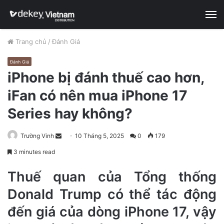
M
Trang chủ
/
Đánh Giá
Đánh Giá
iPhone bị đánh thuế cao hơn,
iFan có nên mua iPhone 17
Series hay không?
Trường Vinh
S
10 Tháng 5, 2025
0
179
e
3 minutes read
n
d
Thuế quan của Tổng thống
a
Donald Trump có thể tác động
n
đến giá của dòng iPhone 17, vậy
e
m