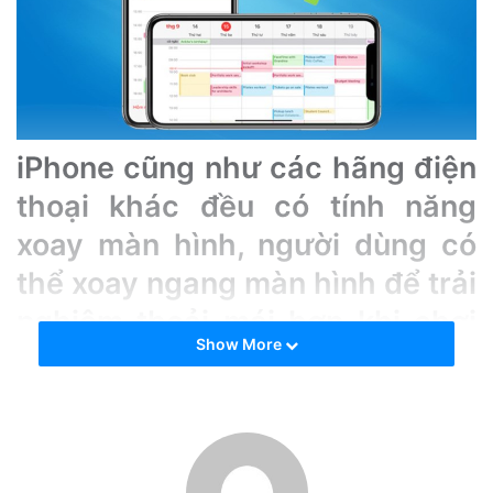
e
m
a
i
l
iPhone cũng như các hãng điện
thoại khác đều có tính năng
xoay màn hình, người dùng có
thể xoay ngang màn hình để trải
nghiệm thoải mái hơn khi chơi
Show More
game, xem phim, xem video.
Tuy nhiên, một số người dùng
thỉnh thoảng lại gặp tình trạng
iPhone bị lỗi tính năng trên.