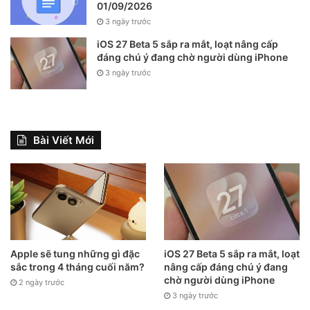
phiên bản phần mềm iOS thế hệ cũ, cho nên Apple sẽ
01/09/2026
thường xuyên bổ sung việc sửa các lỗi vặt và thắt chặt bảo
3 ngày trước
mật hơn trong các phiên bản iOS mới. Bạn cũng hãy thử
iOS 27 Beta 5 sắp ra mắt, loạt nâng cấp
cập nhật lên phiên bản iOS mới nhất để khắc phục lỗi trên
đáng chú ý đang chờ người dùng iPhone
3 ngày trước
nhé!
Bước 1:
Bạn truy cập vào
Cài đặt
, sau đó chọn
Cài đặt
chung
.
Bài Viết Mới
Apple sẽ tung những gì đặc
iOS 27 Beta 5 sắp ra mắt, loạt
sắc trong 4 tháng cuối năm?
nâng cấp đáng chú ý đang
chờ người dùng iPhone
2 ngày trước
3 ngày trước