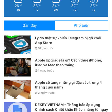
26
33
34
32
33
℃
℃
℃
℃
℃
T6
T7
CN
T2
T3
Gần đây
Phổ biến
Lý do thật sự khiến Telegram bị gỡ khỏi
App Store
16 giờ trước
Apple Upgrade là gì? Cách thuê iPhone,
iPad và Mac theo tháng
1 ngày trước
Apple sẽ tung những gì đặc sắc trong 4
tháng cuối năm?
3. Cập nhật lên phiên bản iOS mới
2 ngày trước
nhất
DEKEY VIETNAM – Thông báo áp dụng
Tình trạng lỗi khoá dọc màn hình này có thể nằm ở các
Chính sách Chiết khấu Khách hàng từ ngày