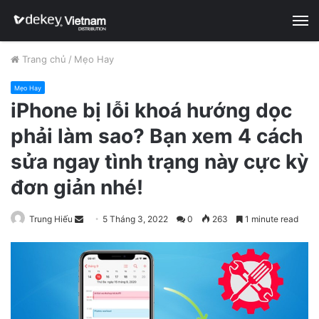
M
Trang chủ
/
Mẹo Hay
Mẹo Hay
iPhone bị lỗi khoá hướng dọc
phải làm sao? Bạn xem 4 cách
sửa ngay tình trạng này cực kỳ
đơn giản nhé!
Trung Hiếu
S
5 Tháng 3, 2022
0
263
1 minute read
e
n
d
a
n