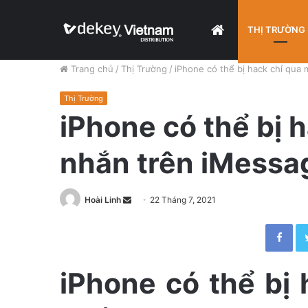
HOME
THỊ TRƯỜNG
Trang chủ
/
Thị Trường
/
iPhone có thể bị hack chỉ qua 
Thị Trường
iPhone có thể bị h
nhắn trên iMessa
Hoài Linh
S
22 Tháng 7, 2021
e
Facebook
n
d
a
iPhone có thể bị 
n
e