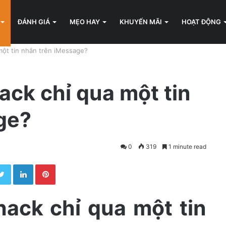
ĐÁNH GIÁ
MẸO HAY
KHUYẾN MÃI
HOẠT ĐỘNG
một tin nhắn trên iMessage?
ack chỉ qua một tin
ge?
0
319
1 minute read
Twitter
LinkedIn
Pinterest
hack chỉ qua một tin