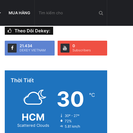
Tìm
MUA HÀNG
Theo Dõi Dekey:
kiếm
21.434
0
DEKEY VIETNAM
Subscribers
cho
Thời Tiết
30
℃
HCM
30º - 27º
72%
Scattered Clouds
5.81 km/h