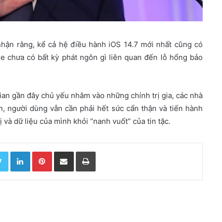
nhận rằng, kể cả hệ điều hành iOS 14.7 mới nhất cũng có
e chưa có bất kỳ phát ngôn gì liên quan đến lỗ hổng bảo
ian gần đây chủ yếu nhằm vào những chính trị gia, các nhà
n, người dùng vẫn cần phải hết sức cẩn thận và tiến hành
và dữ liệu của mình khỏi “nanh vuốt” của tin tặc.
Twitter
LinkedIn
Pinterest
Chia sẻ qua email
In