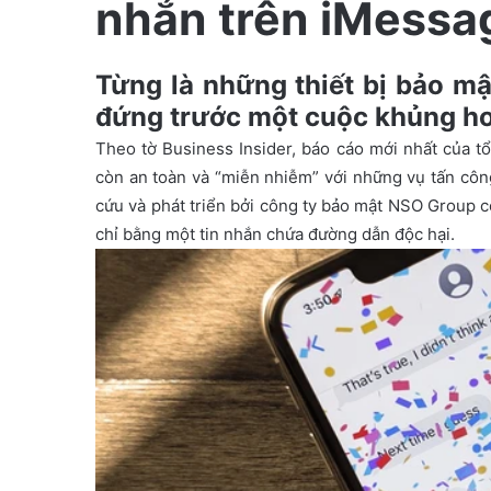
nhắn trên iMessa
m
a
i
Từng là những thiết bị bảo mậ
l
đứng trước một cuộc khủng ho
Theo tờ Business Insider, báo cáo mới nhất của t
còn an toàn và “miễn nhiễm” với những vụ tấn côn
cứu và phát triển bởi công ty bảo mật NSO Group c
chỉ bằng một tin nhắn chứa đường dẫn độc hại.