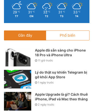
29
31
32
31
33
℃
℃
℃
℃
℃
T7
CN
T2
T3
T4
Gần đây
Phổ biến
Apple đã sẵn sàng cho iPhone
18 Pro và iPhone Ultra
11 giờ trước
Lý do thật sự khiến Telegram bị
gỡ khỏi App Store
1 ngày trước
Apple Upgrade là gì? Cách thuê
iPhone, iPad và Mac theo tháng
2 ngày trước