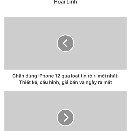
Nguyên mẫu iPhone gập của Táo khuyết có các cạnh bằng
Hoài Linh
thép không gỉ giống như iPhone 11 và không có tai thỏ
(notch) ở phần bên trong của màn hình.
Chân dung iPhone 12 qua loạt tin rò rỉ mới nhất:
Thiết kế, cấu hình, giá bán và ngày ra mắt
Nguyên mẫu iPhone gập của Táo khuyết có các cạnh
bằng thép không gỉ giống như iPhone 11
(Ảnh:ConceptiPhone)