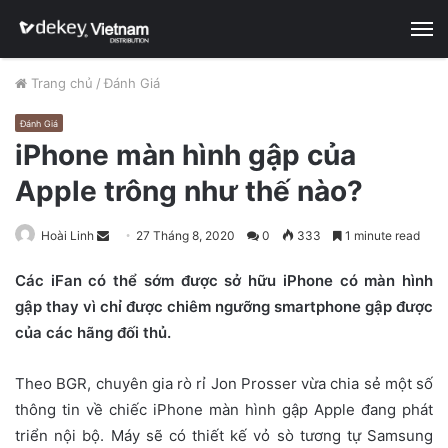
M
Trang chủ
/
Đánh Giá
Đánh Giá
iPhone màn hình gập của
Apple trông như thế nào?
Hoài Linh
S
27 Tháng 8, 2020
0
333
1 minute read
e
Các iFan có thể sớm được sở hữu iPhone có màn hình
n
gập thay vì chỉ được chiêm ngưỡng smartphone gập được
d
của các hãng đối thủ.
a
n
e
Theo BGR, chuyên gia rò rỉ Jon Prosser vừa chia sẻ một số
m
thông tin về chiếc iPhone màn hình gập Apple đang phát
a
triển nội bộ. Máy sẽ có thiết kế vỏ sò tương tự Samsung