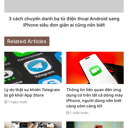
Trong 2 năm gần đây, các hãng điện thoại hàng đầu như
Samsung, Huawei, Motorola, Microsoft… đều đua nhau ra
3 cách chuyển danh bạ từ điện thoại Android sang
mắt smartphone màn hình gập. Và Apple vẫn như thường
iPhone siêu đơn giản ai cũng nên biết
nhật, chậm chân hơn so với những đối thủ còn lại, bởi lẽ
quan điểm của Táo khuyết là sự hoàn hảo chứ không phải
Related Articles
công nghệ tiên phong. Vì thế tháng 7 vừa qua, Apple mới
chính thức xin cấp bằng sáng chế mới cho iPhone màn hình
gập./.
Lý do thật sự khiến Telegram
Thông tin liên quan đến ứng
bị gỡ khỏi App Store
dụng có trên tất cả dòng máy
iPhone, người dùng nên biết
1 ngày trước
càng sớm càng tốt
1 tuần trước