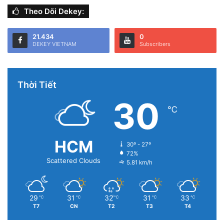
Theo Dõi Dekey:
21.434
0
DEKEY VIETNAM
Subscribers
Thời Tiết
30
℃
HCM
30º - 27º
72%
Scattered Clouds
5.81 km/h
29
31
32
31
33
℃
℃
℃
℃
℃
T7
CN
T2
T3
T4