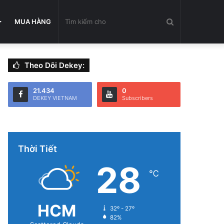
Tìm
MUA HÀNG
Theo Dõi Dekey:
kiếm
21.434
0
DEKEY VIETNAM
Subscribers
cho
Thời Tiết
28
℃
HCM
32º - 27º
82%