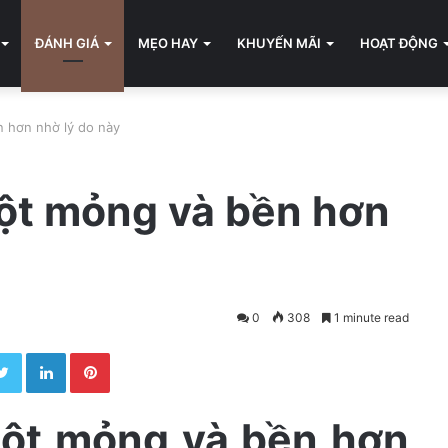
ĐÁNH GIÁ
MẸO HAY
KHUYẾN MÃI
HOẠT ĐỘNG
 hơn nhờ lý do này
ột mỏng và bền hơn
0
308
1 minute read
Twitter
LinkedIn
Pinterest
một mỏng và bền hơn