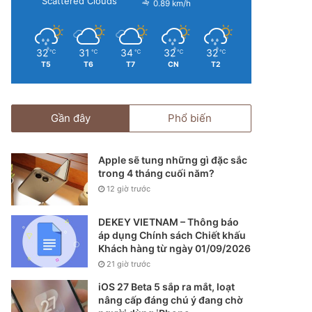
Scattered Clouds
0.89 km/h
32
31
34
32
32
℃
℃
℃
℃
℃
T5
T6
T7
CN
T2
Gần đây
Phổ biến
Apple sẽ tung những gì đặc sắc
trong 4 tháng cuối năm?
12 giờ trước
DEKEY VIETNAM – Thông báo
áp dụng Chính sách Chiết khấu
Khách hàng từ ngày 01/09/2026
21 giờ trước
iOS 27 Beta 5 sắp ra mắt, loạt
nâng cấp đáng chú ý đang chờ