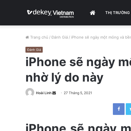
HOME
THỊ TRƯỜNG
Trang chủ
/
Đánh Giá
/
iPhone sẽ ngày một mỏng và bền
Đánh Giá
iPhone sẽ ngày m
nhờ lý do này
Hoài Linh
S
27 Tháng 5, 2021
e
Facebook
n
d
a
iPhone sẽ ngày 
n