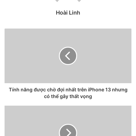
người bị thương hoặc mắc kẹt đến nơi họ có thể nhận được
Hoài Linh
sự giúp đỡ, ngay cả khi thiếu internet.
Tính năng được chờ đợi nhất trên iPhone 13 nhưng
có thể gây thất vọng
Bằng sáng chế mới của Apple có thể giúp iPhone cứu hộ
người dùng ngay cả khi không có mạng di động.
Đơn xin cấp bằng sáng chế cho biết: “Những tiện ích này sẽ