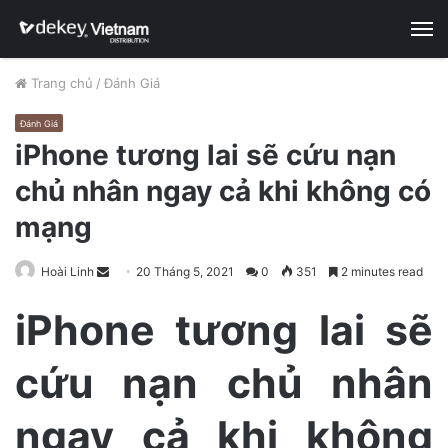
M
Trang chủ
/
Đánh Giá
Đánh Giá
iPhone tương lai sẽ cứu nạn
chủ nhân ngay cả khi không có
mạng
Hoài Linh
S
20 Tháng 5, 2021
0
351
2 minutes read
e
iPhone tương lai sẽ
n
d
cứu nạn chủ nhân
a
n
e
ngay cả khi không
m