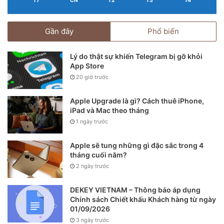
T7
CN
T2
T3
T4
Gần đây
Phổ biến
Lý do thật sự khiến Telegram bị gỡ khỏi
App Store
20 giờ trước
Apple Upgrade là gì? Cách thuê iPhone,
iPad và Mac theo tháng
1 ngày trước
Apple sẽ tung những gì đặc sắc trong 4
tháng cuối năm?
2 ngày trước
DEKEY VIETNAM – Thông báo áp dụng
Chính sách Chiết khấu Khách hàng từ ngày
01/09/2026
3 ngày trước