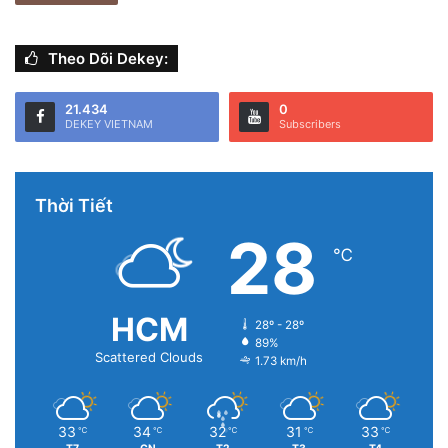
đại hơn cho nhiều người dùng. Quả thực, đây là điều rất cần
được nghiên cứu và phát triển về lâu về dài.
Theo Dõi Dekey:
21.434
0
DEKEY VIETNAM
Subscribers
Thời Tiết
28
℃
HCM
28º - 28º
89%
Scattered Clouds
1.73 km/h
33
34
32
31
33
℃
℃
℃
℃
℃