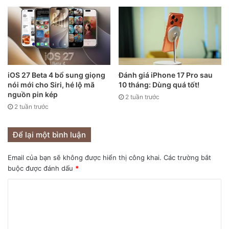
hỗ trợ D2D khác để nhận được hỗ trợ khẩn cấp, công việc
của thiết bị là đưa người dùng đến một nơi có nhiều người
hơn và nhiều thiết bị hơn.
iOS 27 Beta 4 bổ sung giọng
Đánh giá iPhone 17 Pro sau
nói mới cho Siri, hé lộ mã
10 tháng: Dùng quá tốt!
nguồn pin kép
2 tuần trước
2 tuần trước
Để lại một bình luận
Email của bạn sẽ không được hiển thị công khai.
Các trường bắt
buộc được đánh dấu
*
iPhone 11.