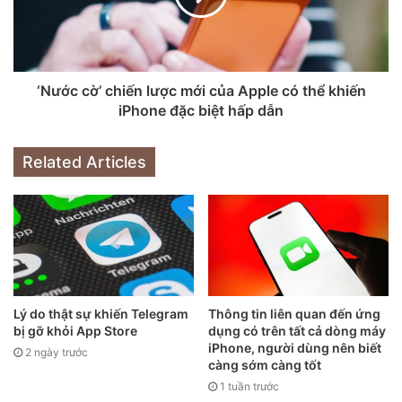
‘Nước cờ’ chiến lược mới của Apple có thể khiến
iPhone đặc biệt hấp dẫn
Related Articles
Hiện tại, Apple mới chỉ được cho là đang nghiên cứu khả
năng áp dụng in 3D đối với nhôm. Tuy nhiên, nếu quy trình
này được triển khai thành công, nó có thể giúp giảm chi phí
Lý do thật sự khiến Telegram
Thông tin liên quan đến ứng
sản xuất tổng thể và thậm chí tạo điều kiện để hạ giá khởi
bị gỡ khỏi App Store
dụng có trên tất cả dòng máy
điểm của iPhone trong tương lai.
iPhone, người dùng nên biết
2 ngày trước
càng sớm càng tốt
1 tuần trước
Một ví dụ gần đây về việc Apple tối ưu quy trình sản xuất là