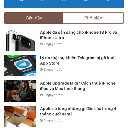
CN
T2
T3
T4
T5
Gần đây
Phổ biến
Apple đã sẵn sàng cho iPhone 18 Pro và
iPhone Ultra
2 ngày trước
Lý do thật sự khiến Telegram bị gỡ khỏi
App Store
2 ngày trước
Apple Upgrade là gì? Cách thuê iPhone,
iPad và Mac theo tháng
3 ngày trước
Apple sẽ tung những gì đặc sắc trong 4
tháng cuối năm?
4 ngày trước