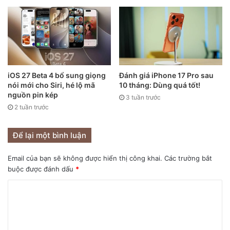
mẫu MacBook Neo vừa được công bố. Với dòng máy này,
Apple đã áp dụng phương pháp chế tạo mới nhằm giảm
lượng nhôm sử dụng, qua đó giúp sản phẩm đạt mức giá
khởi điểm 599 USD, tương đương khoảng 15,8 triệu đồng.
Ngoài ra, theo Mark Gurman, Apple cũng đang chuẩn bị làm
iOS 27 Beta 4 bổ sung giọng
Đánh giá iPhone 17 Pro sau
nói mới cho Siri, hé lộ mã
10 tháng: Dùng quá tốt!
mới bảng màu cho dòng iMac trong lần nâng cấp dự kiến ra
nguồn pin kép
3 tuần trước
mắt vào cuối năm nay. Những thay đổi này được cho là sẽ
2 tuần trước
mang đến một bảng màu mới, tương tự cách Apple đã áp
dụng với MacBook Neo nhiều màu sắc.
Để lại một bình luận
Email của bạn sẽ không được hiển thị công khai.
Các trường bắt
buộc được đánh dấu
*