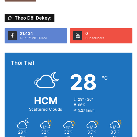
Theo Dõi Dekey:
21.434
0
DEKEY VIETNAM
Subscribers
Thời Tiết
28
℃
HCM
29º - 26º
66%
Scattered Clouds
5.27 km/h
29
32
32
33
33
℃
℃
℃
℃
℃