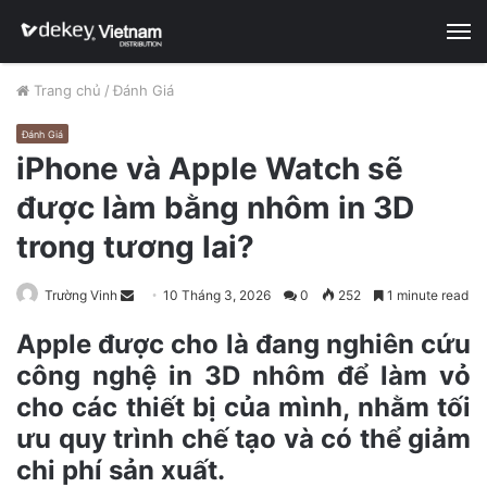
M
Trang chủ
/
Đánh Giá
Đánh Giá
iPhone và Apple Watch sẽ
được làm bằng nhôm in 3D
trong tương lai?
Trường Vinh
S
10 Tháng 3, 2026
0
252
1 minute read
e
Apple được cho là đang nghiên cứu
n
công nghệ in 3D nhôm để làm vỏ
d
cho các thiết bị của mình, nhằm tối
a
n
ưu quy trình chế tạo và có thể giảm
e
chi phí sản xuất.
m