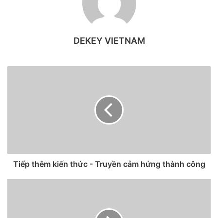
DEKEY VIETNAM
Theo trang Mysmartprice, hình ảnh rò rỉ mới nhất cho thấy
iQOO Neo 3 sẽ có mặt lưng được hoàn thiện từ chất liệu
kính bóng bẩy và được bo cong nhẹ về 2 cạnh nhằm mang
đến cảm giác cầm nắm thoải mái hơn cho người dùng.
Ngoài ra, điện thoại này còn sở hữu hệ thống camera hình
chữ nhật khá lớn ở mặt sau, chứa 3 ống kính và nằm ở góc
trên cùng bên trái.
Tiếp thêm kiến thức - Truyền cảm hứng thành công