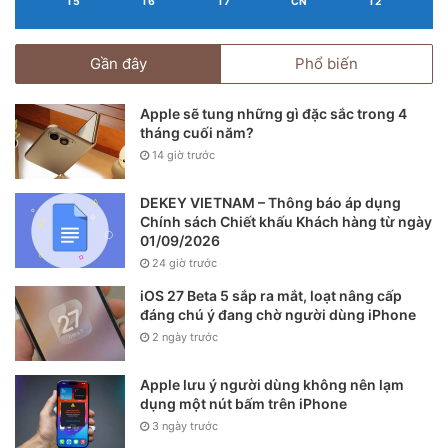
T5
T6
T7
CN
T2
Gần đây
Phổ biến
Apple sẽ tung những gì đặc sắc trong 4
tháng cuối năm?
14 giờ trước
DEKEY VIETNAM – Thông báo áp dụng
Chính sách Chiết khấu Khách hàng từ ngày
01/09/2026
24 giờ trước
iOS 27 Beta 5 sắp ra mắt, loạt nâng cấp
đáng chú ý đang chờ người dùng iPhone
2 ngày trước
Apple lưu ý người dùng không nên lạm
dụng một nút bấm trên iPhone
3 ngày trước