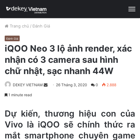
M
Trang chủ
/
Đánh Giá
Đánh Giá
iQOO Neo 3 lộ ảnh render, xác
nhận có 3 camera sau hình
chữ nhật, sạc nhanh 44W
DEKEY VIETNAM
Send
26 Tháng 3, 2020
0
2.888
an
1 minute read
email
Dự kiến, thương hiệu con của
Vivo là iQOO sẽ chính thức ra
mắt smartphone chuyên game