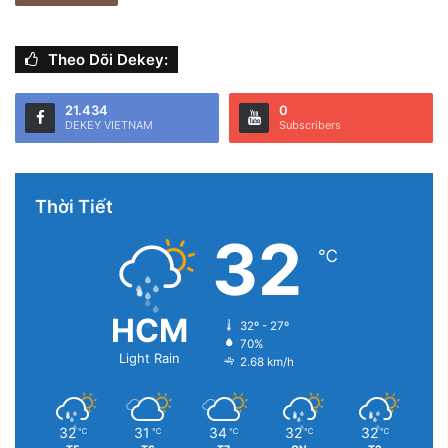
Theo Dõi Dekey:
21.434
0
DEKEY VIETNAM
Subscribers
Thời Tiết
32
℃
HCM
32º - 27º
70%
Light Rain
2.68 km/h
32
31
34
32
32
℃
℃
℃
℃
℃