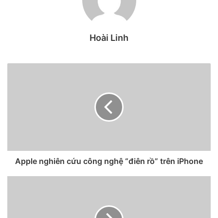
Trước đó, Apple đã tung ra phiên bản iOS 14.5, tích hợp
tính năng App Tracking Transparency. App Tracking
Hoài Linh
Transparency là một tính năng hỗ trợ người dùng tốt hơn
trong việc bảo mật thông tin, thông qua việc hỏi ý kiến của
người dùng nếu họ muốn để các ứng dụng thu thập dữ liệu
của mình hay không.
Apple nghiên cứu công nghệ “điên rồ” trên iPhone