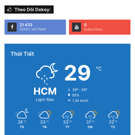
Theo Dõi Dekey:
21.433
0
DEKEY VIETNAM
Subscribers
Thời Tiết
29
℃
HCM
29º - 26º
85%
Light Rain
1.34 km/h
28
33
33
31
32
℃
℃
℃
℃
℃
T5
T6
T7
CN
T2