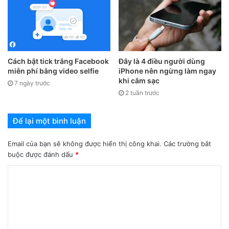
bật tuỳ chọn này nhằm bảo vệ quyền riêng tư.
Cách bật tick trắng Facebook
Đây là 4 điều người dùng
miễn phí bằng video selfie
iPhone nên ngừng làm ngay
khi cắm sạc
7 ngày trước
2 tuần trước
Để lại một bình luận
Email của bạn sẽ không được hiển thị công khai.
Các trường bắt
buộc được đánh dấu
*
Bạn có kích hoạt cho phép ứng dụng theo dõi sau khi cập
nhật lên iOS 14.5 mới không?