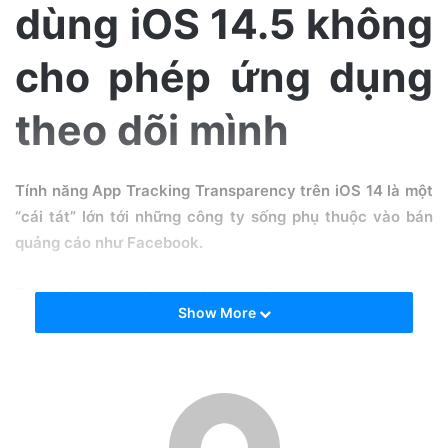
e
dùng iOS 14.5 không
m
a
cho phép ứng dụng
i
l
theo dõi mình
Tính năng App Tracking Transparency trên iOS 14 là một
“cái tát” lớn tới những công ty sống phụ thuộc vào bán
quảng cáo như Facebook.
Theo số liệu từ công ty phân tích Flurry sau khi khảo sát
Show More
khoảng 2.5 triệu người dùng sử dụng iPhone hằng ngày tại
Mỹ và 5.3 triệu người dùng từ khắp toàn cầu thì có tới 96%
người dùng Mỹ và 88% người dùng toàn cầu không kích
hoạt tuỳ chọn cho phép các ứng dụng theo dõi hoạt động
sử dụng của họ.