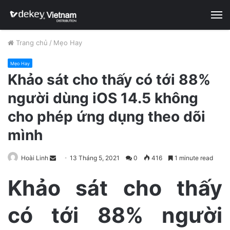
M
Trang chủ
/
Mẹo Hay
Mẹo Hay
Khảo sát cho thấy có tới 88%
người dùng iOS 14.5 không
cho phép ứng dụng theo dõi
mình
Hoài Linh
S
13 Tháng 5, 2021
0
416
1 minute read
e
Khảo sát cho thấy
n
d
có tới 88% người
a
n