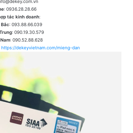
info@dekey.com.vn
ne
: 0936.28.28.66
hợp tác kinh doanh
:
 Bắc
: 093.88.66.039
Trung
: 090.19.30.579
 Nam
: 090.52.88.628
:
https://dekeyvietnam.com/mieng-dan