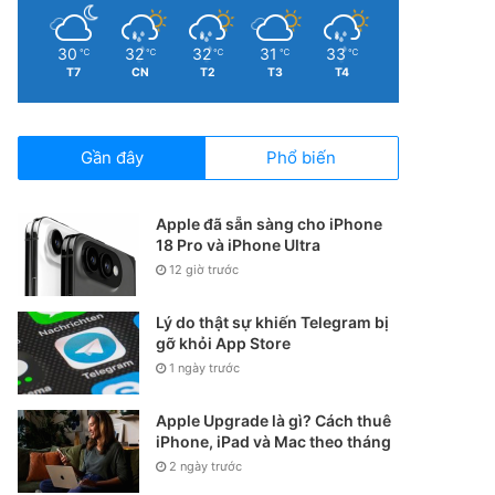
30
32
32
31
33
℃
℃
℃
℃
℃
T7
CN
T2
T3
T4
Gần đây
Phổ biến
Apple đã sẵn sàng cho iPhone
18 Pro và iPhone Ultra
12 giờ trước
Lý do thật sự khiến Telegram bị
gỡ khỏi App Store
1 ngày trước
Apple Upgrade là gì? Cách thuê
iPhone, iPad và Mac theo tháng
2 ngày trước