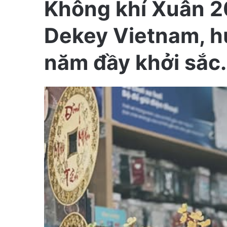
Không khí Xuân 2
n
e
Dekey Vietnam, h
m
a
năm đầy khởi sắc.
i
l