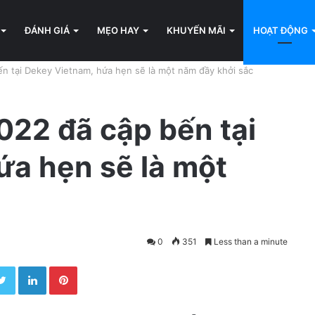
ĐÁNH GIÁ
MẸO HAY
KHUYẾN MÃI
HOẠT ĐỘNG
n tại Dekey Vietnam, hứa hẹn sẽ là một năm đầy khởi sắc
022 đã cập bến tại
ứa hẹn sẽ là một
0
351
Less than a minute
Twitter
LinkedIn
Pinterest