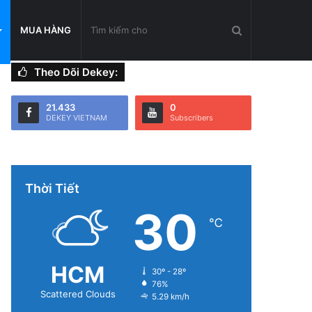
Tìm
MUA HÀNG
Theo Dõi Dekey:
kiếm
21.433
0
DEKEY VIETNAM
Subscribers
cho
Thời Tiết
30
℃
HCM
30º - 28º
76%
Scattered Clouds
5.29 km/h