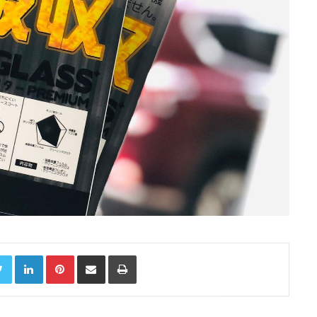
Twitter
LinkedIn
Pinterest
Chia sẻ qua email
In