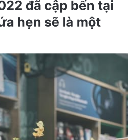
022 đã cập bến tại
ứa hẹn sẽ là một