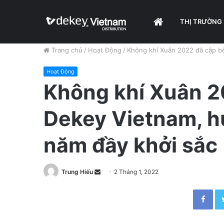
HOME
THỊ TRƯỜNG
Trang chủ
/
Hoạt Động
/
Không khí Xuân 2022 đã cập bế
Hoạt Động
Không khí Xuân 2
Dekey Vietnam, h
năm đầy khởi sắc
Trung Hiếu
S
2 Tháng 1, 2022
e
Facebook
n
d
a