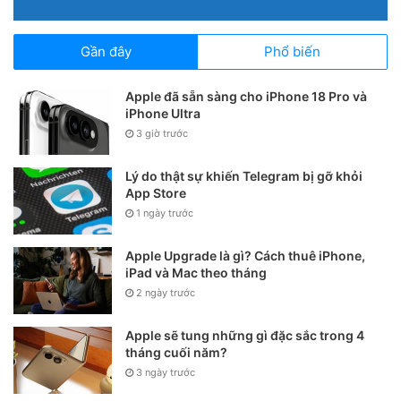
chuyên nghiệp. Điểm mạnh của nền tảng này là nó cho
phép bạn lưu trữ tới 1.000 bức ảnh và video không giới hạn
Gần đây
Phổ biến
dung lượng. Flickr cũng có sẵn app trên iOS và Android
nên bạn cũng có thể dễ dàng truy cập. Ngoài ra, bạn có thể
Apple đã sẵn sàng cho iPhone 18 Pro và
chia sẻ những bức ảnh tâm đắc một cách rất dễ dàng với
iPhone Ultra
cộng đồng.
3 giờ trước
Lý do thật sự khiến Telegram bị gỡ khỏi
Điểm yếu của Flickr là giới hạn số lượng ảnh và giới hạn cả
App Store
về loại file bạn có thể đăng tải. Phiên bản miễn phí của
1 ngày trước
Flickr không chấp nhận file ảnh RAW.
Apple Upgrade là gì? Cách thuê iPhone,
iPad và Mac theo tháng
2 ngày trước
Apple sẽ tung những gì đặc sắc trong 4
tháng cuối năm?
3 ngày trước