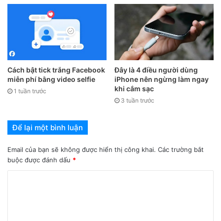
hoàn toàn có thể sử dụng Google Drive để lưu hàng nghìn
tấm ảnh một cách dễ dàng.
Chưa kể, dịch vụ này cũng cho phép truy cập rất tiện lợi vì
đã có sẵn app trên nền tảng di động. Điểm trừ duy nhất có
Cách bật tick trắng Facebook
Đây là 4 điều người dùng
lẽ là không gian lưu trữ không thực sự lớn, thời gian load
miễn phí bằng video selfie
iPhone nên ngừng làm ngay
ảnh lâu, và tất nhiên là bạn cần đường truyền Internet đủ
khi cắm sạc
1 tuần trước
mạnh để upload cũng như xem lại ảnh.
3 tuần trước
Để lại một bình luận
Email của bạn sẽ không được hiển thị công khai.
Các trường bắt
buộc được đánh dấu
*