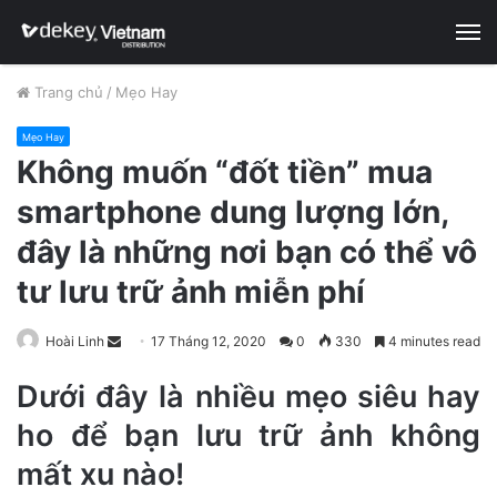
M
Trang chủ
/
Mẹo Hay
Mẹo Hay
Không muốn “đốt tiền” mua
smartphone dung lượng lớn,
đây là những nơi bạn có thể vô
tư lưu trữ ảnh miễn phí
Hoài Linh
S
17 Tháng 12, 2020
0
330
4 minutes read
e
Dưới đây là nhiều mẹo siêu hay
n
d
ho để bạn lưu trữ ảnh không
a
mất xu nào!
n